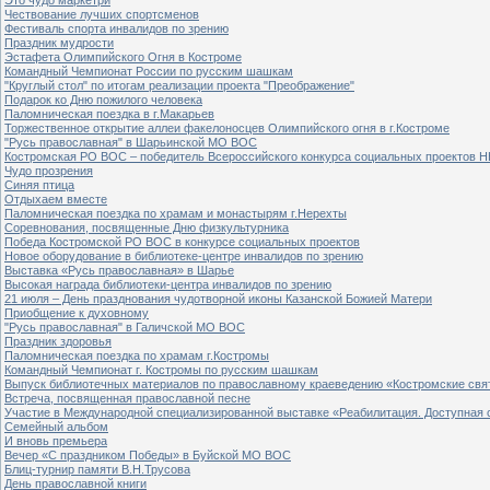
Чествование лучших спортсменов
Фестиваль спорта инвалидов по зрению
Праздник мудрости
Эстафета Олимпийского Огня в Костроме
Командный Чемпионат России по русским шашкам
"Круглый стол" по итогам реализации проекта "Преображение"
Подарок ко Дню пожилого человека
Паломническая поездка в г.Макарьев
Торжественное открытие аллеи факелоносцев Олимпийского огня в г.Костроме
"Русь православная" в Шарьинской МО ВОС
Костромская РО ВОС – победитель Всероссийского конкурса социальных проектов Н
Чудо прозрения
Синяя птица
Отдыхаем вместе
Паломническая поездка по храмам и монастырям г.Нерехты
Соревнования, посвященные Дню физкультурника
Победа Костромской РО ВОС в конкурсе социальных проектов
Новое оборудование в библиотеке-центре инвалидов по зрению
Выставка «Русь православная» в Шарье
Высокая награда библиотеки-центра инвалидов по зрению
21 июля – День празднования чудотворной иконы Казанской Божией Матери
Приобщение к духовному
"Русь православная" в Галичской МО ВОС
Праздник здоровья
Паломническая поездка по храмам г.Костромы
Командный Чемпионат г. Костромы по русским шашкам
Выпуск библиотечных материалов по православному краеведению «Костромские свя
Встреча, посвященная православной песне
Участие в Международной специализированной выставке «Реабилитация. Доступная 
Семейный альбом
И вновь премьера
Вечер «С праздником Победы» в Буйской МО ВОС
Блиц-турнир памяти В.Н.Трусова
День православной книги