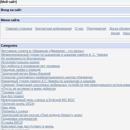
[
Мой сайт
]
Вход на сайт
Меню сайта
Главная страница
Контактная информация
О нас
Предприятия
Доска объявл
Архив
Наш
Categories
Фестиваль спорта в г.Макарьев «Движение - это жизнь»
Межрегиональный турнир по шахматам и шашкам памяти А. С. Чижова
Их возможности безграничны
Интеллектуальное казино
Без доброты и понимания нет человека
Праздник любви к природе
Творческий вечер Веры Ильиной
Открытие спортивного реабилитационного центра «Надежда»
Командный турнир памяти А.С.Чижова по шахматам и шашкам
Семинар "Адаптация сенсорных мобильных устройств для невизуального использова
«Пусть не иссякнет в мире доброта»
"Гордиев узел"
Бои без правил
Международный день слепых в Буйской МО ВОС
«Золотая осень-2013»
Наш день
Тропинка к солнцу
Творческий вечер поэтов «Пою родную Нерехту мою»
Поддержка предприятия
И снова КИСИ
Комсомол нам дал путевку в жизнь
Это чудо маркетри