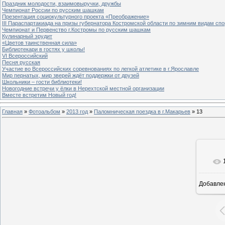
Праздник молодости, взаимовыручки, дружбы
Чемпионат России по русским шашкам
Презентация социокультурного проекта «Преображение»
III Параспартакиада на призы губернатора Костромской области по зимним видам спо
Чемпионат и Первенство г.Костромы по русским шашкам
Кулинарный эрудит
«Цветов таинственная сила»
Библиотекари в гостях у школы!
VI Всероссийский
Песня русская
Участие во Всероссийских соревнованиях по легкой атлетике в г.Ярославле
Мир пернатых, мир зверей ждёт поддержки от друзей
Школьники – гости библиотеки!
Новогодние встречи у ёлки в Нерехтской местной организации
Вместе встретим Новый год!
Главная
»
Фотоальбом
»
2013 год
»
Паломническая поездка в г.Макарьев
» 13
Добавле
8