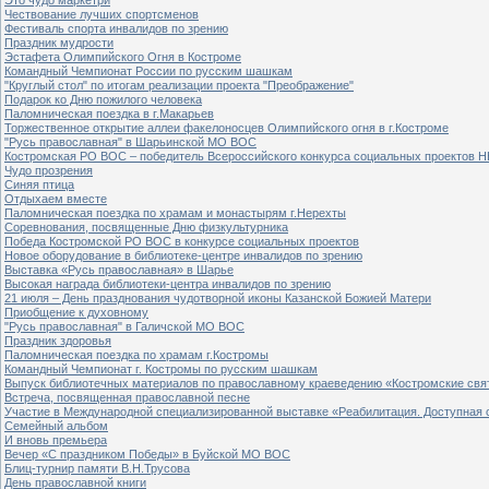
Чествование лучших спортсменов
Фестиваль спорта инвалидов по зрению
Праздник мудрости
Эстафета Олимпийского Огня в Костроме
Командный Чемпионат России по русским шашкам
"Круглый стол" по итогам реализации проекта "Преображение"
Подарок ко Дню пожилого человека
Паломническая поездка в г.Макарьев
Торжественное открытие аллеи факелоносцев Олимпийского огня в г.Костроме
"Русь православная" в Шарьинской МО ВОС
Костромская РО ВОС – победитель Всероссийского конкурса социальных проектов Н
Чудо прозрения
Синяя птица
Отдыхаем вместе
Паломническая поездка по храмам и монастырям г.Нерехты
Соревнования, посвященные Дню физкультурника
Победа Костромской РО ВОС в конкурсе социальных проектов
Новое оборудование в библиотеке-центре инвалидов по зрению
Выставка «Русь православная» в Шарье
Высокая награда библиотеки-центра инвалидов по зрению
21 июля – День празднования чудотворной иконы Казанской Божией Матери
Приобщение к духовному
"Русь православная" в Галичской МО ВОС
Праздник здоровья
Паломническая поездка по храмам г.Костромы
Командный Чемпионат г. Костромы по русским шашкам
Выпуск библиотечных материалов по православному краеведению «Костромские свя
Встреча, посвященная православной песне
Участие в Международной специализированной выставке «Реабилитация. Доступная 
Семейный альбом
И вновь премьера
Вечер «С праздником Победы» в Буйской МО ВОС
Блиц-турнир памяти В.Н.Трусова
День православной книги