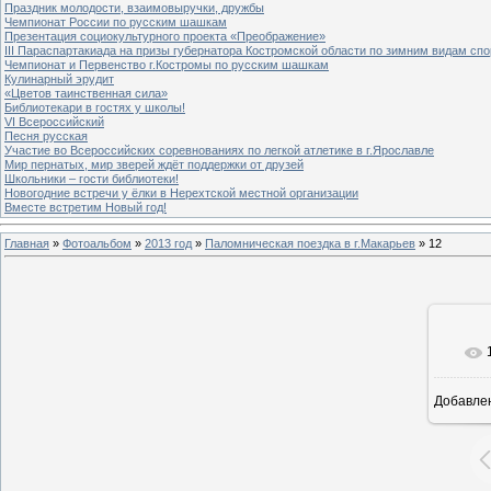
Праздник молодости, взаимовыручки, дружбы
Чемпионат России по русским шашкам
Презентация социокультурного проекта «Преображение»
III Параспартакиада на призы губернатора Костромской области по зимним видам спо
Чемпионат и Первенство г.Костромы по русским шашкам
Кулинарный эрудит
«Цветов таинственная сила»
Библиотекари в гостях у школы!
VI Всероссийский
Песня русская
Участие во Всероссийских соревнованиях по легкой атлетике в г.Ярославле
Мир пернатых, мир зверей ждёт поддержки от друзей
Школьники – гости библиотеки!
Новогодние встречи у ёлки в Нерехтской местной организации
Вместе встретим Новый год!
Главная
»
Фотоальбом
»
2013 год
»
Паломническая поездка в г.Макарьев
» 12
Добавле
8