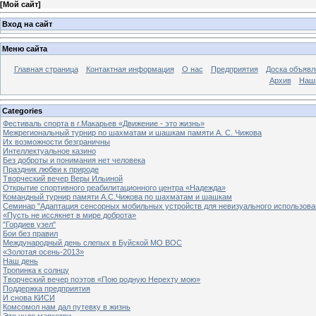
[
Мой сайт
]
Вход на сайт
Меню сайта
Главная страница
Контактная информация
О нас
Предприятия
Доска объявл
Архив
Наш
Categories
Фестиваль спорта в г.Макарьев «Движение - это жизнь»
Межрегиональный турнир по шахматам и шашкам памяти А. С. Чижова
Их возможности безграничны
Интеллектуальное казино
Без доброты и понимания нет человека
Праздник любви к природе
Творческий вечер Веры Ильиной
Открытие спортивного реабилитационного центра «Надежда»
Командный турнир памяти А.С.Чижова по шахматам и шашкам
Семинар "Адаптация сенсорных мобильных устройств для невизуального использова
«Пусть не иссякнет в мире доброта»
"Гордиев узел"
Бои без правил
Международный день слепых в Буйской МО ВОС
«Золотая осень-2013»
Наш день
Тропинка к солнцу
Творческий вечер поэтов «Пою родную Нерехту мою»
Поддержка предприятия
И снова КИСИ
Комсомол нам дал путевку в жизнь
Это чудо маркетри