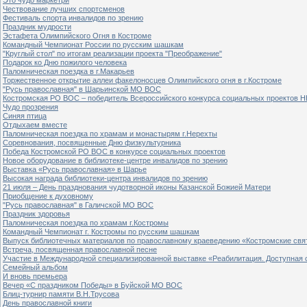
Чествование лучших спортсменов
Фестиваль спорта инвалидов по зрению
Праздник мудрости
Эстафета Олимпийского Огня в Костроме
Командный Чемпионат России по русским шашкам
"Круглый стол" по итогам реализации проекта "Преображение"
Подарок ко Дню пожилого человека
Паломническая поездка в г.Макарьев
Торжественное открытие аллеи факелоносцев Олимпийского огня в г.Костроме
"Русь православная" в Шарьинской МО ВОС
Костромская РО ВОС – победитель Всероссийского конкурса социальных проектов Н
Чудо прозрения
Синяя птица
Отдыхаем вместе
Паломническая поездка по храмам и монастырям г.Нерехты
Соревнования, посвященные Дню физкультурника
Победа Костромской РО ВОС в конкурсе социальных проектов
Новое оборудование в библиотеке-центре инвалидов по зрению
Выставка «Русь православная» в Шарье
Высокая награда библиотеки-центра инвалидов по зрению
21 июля – День празднования чудотворной иконы Казанской Божией Матери
Приобщение к духовному
"Русь православная" в Галичской МО ВОС
Праздник здоровья
Паломническая поездка по храмам г.Костромы
Командный Чемпионат г. Костромы по русским шашкам
Выпуск библиотечных материалов по православному краеведению «Костромские свя
Встреча, посвященная православной песне
Участие в Международной специализированной выставке «Реабилитация. Доступная 
Семейный альбом
И вновь премьера
Вечер «С праздником Победы» в Буйской МО ВОС
Блиц-турнир памяти В.Н.Трусова
День православной книги