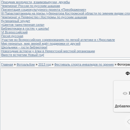
Праздник молодости, взаимовыручки, дружбы
Чемпионат России по русским шашкам
Презентация социокультурного проекта «Преображение»
III Параспартакиада на призы губернатора Костромской области по зимним видам спо
Чемпионат и Первенство г.Костромы по русским шашкам
Кулинарный эрудит
«Цветов таинственная сила»
Библиотекари в гостях у школы!
VI Всероссийский
Песня русская
Участие во Всероссийских соревнованиях по легкой атлетике в г.Ярославле
Мир пернатых, мир зверей ждёт поддержки от друзей
Школьники – гости библиотеки!
Новогодние встречи у ёлки в Нерехтской местной организации
Вместе встретим Новый год!
Главная
»
Фотоальбом
»
2013 год
»
Фестиваль спорта инвалидов по зрению
» Фотогра
Ф
Добавле
6