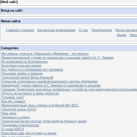
[
Мой сайт
]
Вход на сайт
Меню сайта
Главная страница
Контактная информация
О нас
Предприятия
Доска объявл
Архив
Наш
Categories
Фестиваль спорта в г.Макарьев «Движение - это жизнь»
Межрегиональный турнир по шахматам и шашкам памяти А. С. Чижова
Их возможности безграничны
Интеллектуальное казино
Без доброты и понимания нет человека
Праздник любви к природе
Творческий вечер Веры Ильиной
Открытие спортивного реабилитационного центра «Надежда»
Командный турнир памяти А.С.Чижова по шахматам и шашкам
Семинар "Адаптация сенсорных мобильных устройств для невизуального использова
«Пусть не иссякнет в мире доброта»
"Гордиев узел"
Бои без правил
Международный день слепых в Буйской МО ВОС
«Золотая осень-2013»
Наш день
Тропинка к солнцу
Творческий вечер поэтов «Пою родную Нерехту мою»
Поддержка предприятия
И снова КИСИ
Комсомол нам дал путевку в жизнь
Это чудо маркетри