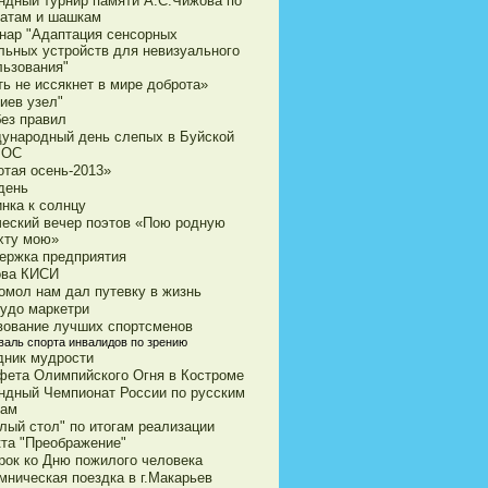
ндный турнир памяти А.С.Чижова по
атам и шашкам
нар "Адаптация сенсорных
льных устройств для невизуального
льзования"
ь не иссякнет в мире доброта»
иев узел"
без правил
ународный день слепых в Буйской
ВОС
отая осень-2013»
день
нка к солнцу
ческий вечер поэтов «Пою родную
хту мою»
ержка предприятия
ова КИСИ
омол нам дал путевку в жизнь
чудо маркетри
вование лучших спортсменов
валь спорта инвалидов по зрению
дник мудрости
фета Олимпийского Огня в Костроме
ндный Чемпионат России по русским
ам
лый стол" по итогам реализации
кта "Преображение"
рок ко Дню пожилого человека
мническая поездка в г.Макарьев