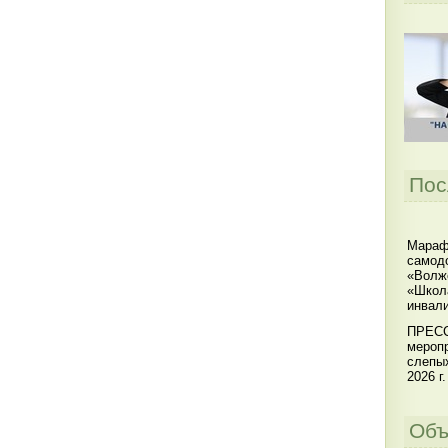
Пос
Мараф
самодо
«Волжс
«Школ
инвал
ПРЕСС
меропр
слепы
2026 г.
Объ