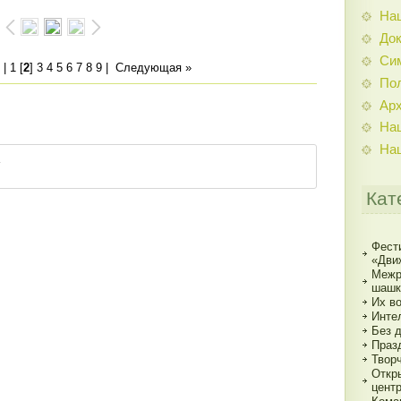
На
До
Си
|
1
[
2
]
3
4
5
6
7
8
9
|
Следующая »
По
Ар
На
На
Кат
Фест
«Дви
Межр
шашк
Их в
Инте
Без 
Праз
Твор
Откр
цент