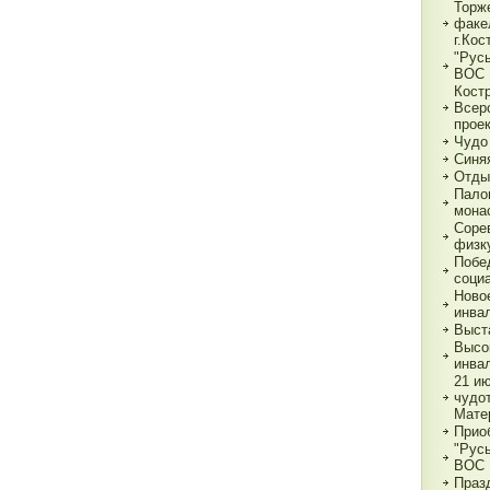
Торж
факе
г.Кос
"Рус
ВОС
Кост
Всер
прое
Чудо
Синя
Отды
Пало
мона
Соре
физк
Побе
соци
Ново
инва
Выст
Высо
инва
21 и
чудо
Мате
Прио
"Рус
ВОС
Праз