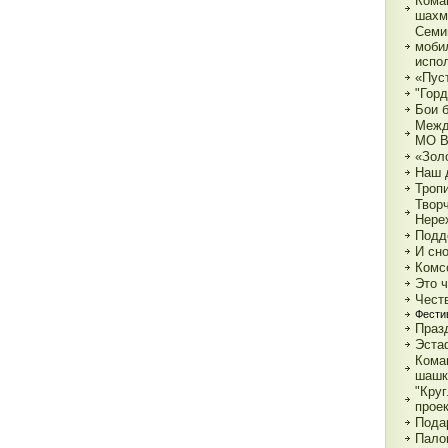
Кома
шахм
Семи
моби
испо
«Пуст
"Горд
Бои 
Межд
МО 
«Зол
Наш 
Тропи
Твор
Нере
Подд
И сн
Комс
Это 
Чест
Фести
Праз
Эста
Кома
шашк
"Круг
прое
Пода
Пало