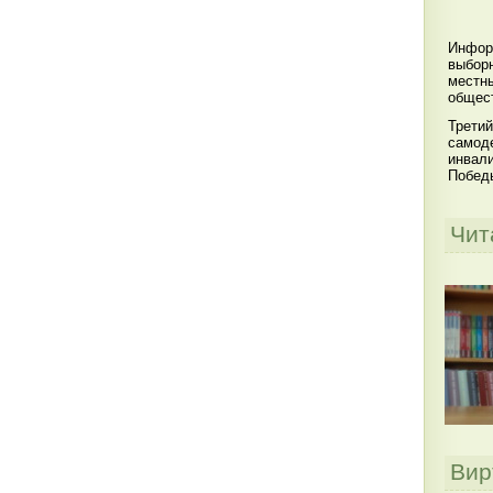
Инфор
выбор
местны
общест
Третий
самоде
инвал
Побед
Чит
Вир