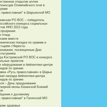
ественное открытие аллеи
лоносцев Олимпийского огня в
троме
ь православная" в Шарьинской МО
ромская РО ВОС – победитель
оссийского конкурса социальных
ктов ННО 2013 года
 прозрения
я птица
хаем вместе
мническая поездка по храмам и
стырям г.Нерехты
внования, посвященные Дню
ультурника
да Костромской РО ВОС в конкурсе
альных проектов
е оборудование в библиотеке-центре
лидов по зрению
авка «Русь православная» в Шарье
кая награда библиотеки-центра
лидов по зрению
юля – День празднования
творной иконы Казанской Божией
ри
бщение к духовному
ь православная" в Галичской МО
дник здоровья