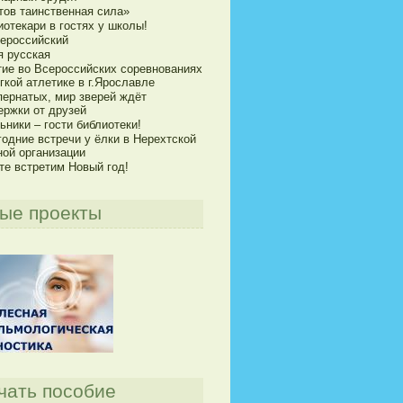
тов таинственная сила»
отекари в гостях у школы!
сероссийский
я русская
тие во Всероссийских соревнованиях
гкой атлетике в г.Ярославле
пернатых, мир зверей ждёт
ержки от друзей
ники – гости библиотеки!
годние встречи у ёлки в Нерехтской
ной организации
те встретим Новый год!
ые проекты
чать пособие