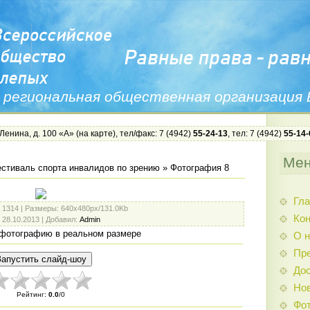
 региональная общественная организация
 Ленина, д. 100 «А» (
на карте
), тел/факс: 7 (4942)
55-24-13
, тел: 7 (4942)
55-14-
Ме
стиваль спорта инвалидов по зрению
» Фотография 8
Гла
: 1314 |
Размеры
: 640x480px/131.0Kb
Ко
: 28.10.2013 |
Добавил
:
Admin
фотографию в реальном размере
О н
Пр
Дос
Нов
Рейтинг
:
0.0
/
0
Фо