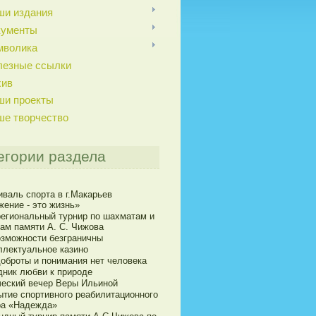
ши издания
кументы
мволика
лезные ссылки
хив
ши проекты
ше творчество
егории раздела
иваль спорта в г.Макарьев
жение - это жизнь»
егиональный турнир по шахматам и
ам памяти А. С. Чижова
озможности безграничны
ллектуальное казино
доброты и понимания нет человека
дник любви к природе
ческий вечер Веры Ильиной
ытие спортивного реабилитационного
ра «Надежда»