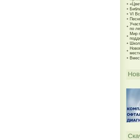
«Цве
Библи
VI В
Песн
Учас
по ле
Мир 
подд
Школь
Ново
мест
Вмес
Нов
Ска