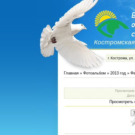
Костромская
г. Кострома, ул.
Главная
»
Фотоальбом
»
2013 год
»
Фе
Просмотров
Дата
Просмотреть 