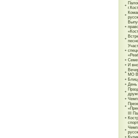
Пало
г.Ко
Кома
русс
Выпу
прав
«Кос
Встр
песн
Учас
спец
«Реа
Семе
И вн
Вече
МО 
Блиц
День
Праз
друж
Чемп
През
«Пре
III П
Кост
спор
Чемп
русс
Кули