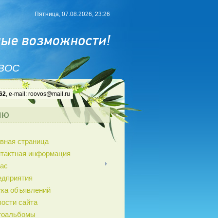
Пятница, 07.08.2026, 23:26
 ВОС
62
, e-mail: roovos@mail.ru
ню
вная страница
нтактная информация
ас
едприятия
ка объявлений
ости сайта
тоальбомы