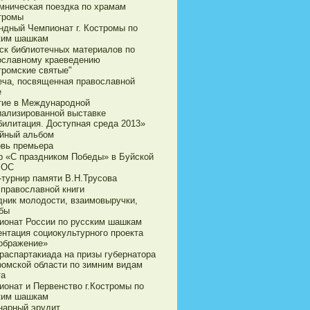
мническая поездка по храмам
стромы
ндный Чемпионат г. Костромы по
ким шашкам
ск библиотечных материалов по
ославному краеведению
тромские святые"
еча, посвященная православной
е
тие в Международной
иализированной выставке
билитация. Доступная среда 2013»
йный альбом
овь премьера
р «С праздником Победы» в Буйской
ВОС
-турнир памяти В.Н.Трусова
 православной книги
дник молодости, взаимовыручки,
бы
ионат России по русским шашкам
ентация социокультурного проекта
ображение»
араспартакиада на призы губернатора
ромской области по зимним видам
та
ионат и Первенство г.Костромы по
ким шашкам
нарный эрудит