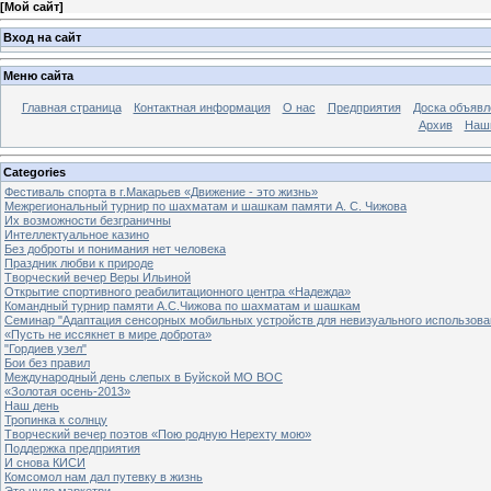
[
Мой сайт
]
Вход на сайт
Меню сайта
Главная страница
Контактная информация
О нас
Предприятия
Доска объявл
Архив
Наш
Categories
Фестиваль спорта в г.Макарьев «Движение - это жизнь»
Межрегиональный турнир по шахматам и шашкам памяти А. С. Чижова
Их возможности безграничны
Интеллектуальное казино
Без доброты и понимания нет человека
Праздник любви к природе
Творческий вечер Веры Ильиной
Открытие спортивного реабилитационного центра «Надежда»
Командный турнир памяти А.С.Чижова по шахматам и шашкам
Семинар "Адаптация сенсорных мобильных устройств для невизуального использова
«Пусть не иссякнет в мире доброта»
"Гордиев узел"
Бои без правил
Международный день слепых в Буйской МО ВОС
«Золотая осень-2013»
Наш день
Тропинка к солнцу
Творческий вечер поэтов «Пою родную Нерехту мою»
Поддержка предприятия
И снова КИСИ
Комсомол нам дал путевку в жизнь
Это чудо маркетри