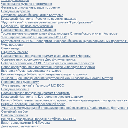
Чествование лучших спортсменов
Фестиваль спорта инвалидов по зрению
Праздник мудрости
Эстафета Олимпийского Огня в Костроме
Командный Чемпионат России по русским шашкам
"Круглый стол" по итогам реализации проекта "Преображение"
Подарок ко Дню пожилого человека
Паломническая поездка в г.Макарьев
Торжественное открытие аллеи факелоносцев Олимпийского огня в г.Костроме
"Русь православная" в Шарьинской МО ВОС
Костромская РО ВОС – победитель Всероссийского конкурса социальных проектов Н
Чудо прозрения
Синяя птица
Отдыхаем вместе
Паломническая поездка по храмам и монастырям г.Нерехты
Соревнования, посвященные Дню физкультурника
Победа Костромской РО ВОС в конкурсе социальных проектов
Новое оборудование в библиотеке-центре инвалидов по зрению
Выставка «Русь православная» в Шарье
Высокая награда библиотеки-центра инвалидов по зрению
21 июля – День празднования чудотворной иконы Казанской Божией Матери
Приобщение к духовному
"Русь православная" в Галичской МО ВОС
Праздник здоровья
Паломническая поездка по храмам г.Костромы
Командный Чемпионат г. Костромы по русским шашкам
Выпуск библиотечных материалов по православному краеведению «Костромские свя
Встреча, посвященная православной песне
Участие в Международной специализированной выставке «Реабилитация. Доступная 
Семейный альбом
И вновь премьера
Вечер «С праздником Победы» в Буйской МО ВОС
Блиц-турнир памяти В.Н.Трусова
День православной книги