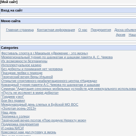
[
Мой сайт
]
Вход на сайт
Меню сайта
Главная страница
Контактная информация
О нас
Предприятия
Доска объявл
Архив
Наш
Categories
Фестиваль спорта в г.Макарьев «Движение - это жизнь»
Межрегиональный турнир по шахматам и шашкам памяти А. С. Чижова
Их возможности безграничны
Интеллектуальное казино
Без доброты и понимания нет человека
Праздник любви к природе
Творческий вечер Веры Ильиной
Открытие спортивного реабилитационного центра «Надежда»
Командный турнир памяти А.С.Чижова по шахматам и шашкам
Семинар "Адаптация сенсорных мобильных устройств для невизуального использова
«Пусть не иссякнет в мире доброта»
"Гордиев узел"
Бои без правил
Международный день слепых в Буйской МО ВОС
«Золотая осень-2013»
Наш день
Тропинка к солнцу
Творческий вечер поэтов «Пою родную Нерехту мою»
Поддержка предприятия
И снова КИСИ
Комсомол нам дал путевку в жизнь
Это чудо маркетри