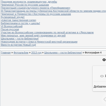
Праздник молодости, взаимовыручки, дружбы
Чемпионат России по русским шашкам
Презентация социокультурного проекта «Преображение»
III Параспартакиада на призы губернатора Костромской области по зимним видам спо
Чемпионат и Первенство г.Костромы по русским шашкам
Кулинарный эрудит
«Цветов таинственная сила»
Библиотекари в гостях у школы!
VI Всероссийский
Песня русская
Участие во Всероссийских соревнованиях по легкой атлетике в г.Ярославле
Мир пернатых, мир зверей ждёт поддержки от друзей
Школьники – гости библиотеки!
Новогодние встречи у ёлки в Нерехтской местной организации
Вместе встретим Новый год!
Главная
»
Фотоальбом
»
2013 год
»
Школьники – гости библиотеки!
» Фотография 4
Ф
Добавле
8