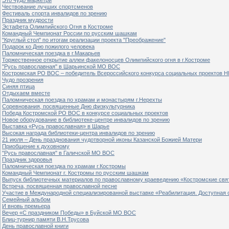
Чествование лучших спортсменов
Фестиваль спорта инвалидов по зрению
Праздник мудрости
Эстафета Олимпийского Огня в Костроме
Командный Чемпионат России по русским шашкам
"Круглый стол" по итогам реализации проекта "Преображение"
Подарок ко Дню пожилого человека
Паломническая поездка в г.Макарьев
Торжественное открытие аллеи факелоносцев Олимпийского огня в г.Костроме
"Русь православная" в Шарьинской МО ВОС
Костромская РО ВОС – победитель Всероссийского конкурса социальных проектов Н
Чудо прозрения
Синяя птица
Отдыхаем вместе
Паломническая поездка по храмам и монастырям г.Нерехты
Соревнования, посвященные Дню физкультурника
Победа Костромской РО ВОС в конкурсе социальных проектов
Новое оборудование в библиотеке-центре инвалидов по зрению
Выставка «Русь православная» в Шарье
Высокая награда библиотеки-центра инвалидов по зрению
21 июля – День празднования чудотворной иконы Казанской Божией Матери
Приобщение к духовному
"Русь православная" в Галичской МО ВОС
Праздник здоровья
Паломническая поездка по храмам г.Костромы
Командный Чемпионат г. Костромы по русским шашкам
Выпуск библиотечных материалов по православному краеведению «Костромские свя
Встреча, посвященная православной песне
Участие в Международной специализированной выставке «Реабилитация. Доступная 
Семейный альбом
И вновь премьера
Вечер «С праздником Победы» в Буйской МО ВОС
Блиц-турнир памяти В.Н.Трусова
День православной книги