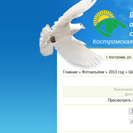
Костромская
г. Кострома, ул.
Главная
»
Фотоальбом
»
2013 год
»
Шк
Просмотров
Дата
Просмотреть 