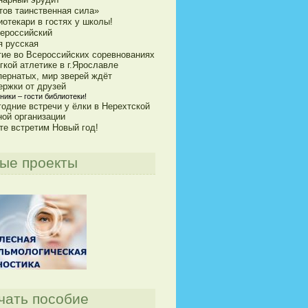
тов таинственная сила»
отекари в гостях у школы!
сероссийский
я русская
тие во Всероссийских соревнованиях
гкой атлетике в г.Ярославле
пернатых, мир зверей ждёт
ержки от друзей
ики – гости библиотеки!
годние встречи у ёлки в Нерехтской
ной организации
те встретим Новый год!
ые проекты
чать пособие