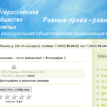
 региональная общественная организация
 Ленина, д. 100 «А» (
на карте
), тел/факс: 7 (4942)
55-24-13
, тел: 7 (4942)
55-14-
Ме
ольники – гости библиотеки!
» Фотография 1
Гла
: 1330 |
Размеры
: 800x533px/142.1Kb
Ко
: 24.01.2013 |
Добавил
:
Admin
фотографию в реальном размере
О н
Пр
Дос
Нов
Рейтинг
:
0.0
/
0
Фо