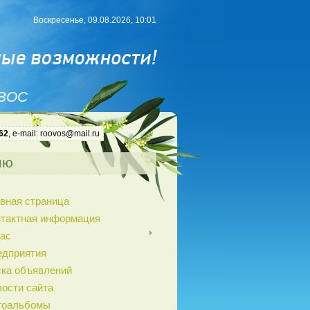
Воскресенье, 09.08.2026, 10:01
 ВОС
62
, e-mail: roovos@mail.ru
ню
вная страница
нтактная информация
ас
едприятия
ка объявлений
ости сайта
тоальбомы