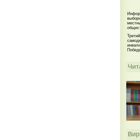
Инфор
выбор
местны
общест
Третий
самоде
инвал
Побед
Чит
Вир