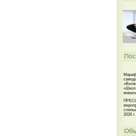
Пос
Мараф
самодо
«Волжс
«Школ
инвал
ПРЕСС
меропр
слепы
2026 г.
Объ