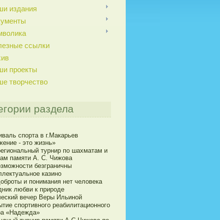
ши издания
кументы
мволика
лезные ссылки
хив
ши проекты
ше творчество
егории раздела
иваль спорта в г.Макарьев
жение - это жизнь»
егиональный турнир по шахматам и
ам памяти А. С. Чижова
озможности безграничны
ллектуальное казино
доброты и понимания нет человека
дник любви к природе
ческий вечер Веры Ильиной
ытие спортивного реабилитационного
ра «Надежда»