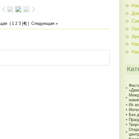
На
До
Си
ущая
|
1
2
3
[
4
] |
Следующая »
По
Ар
На
На
Кат
Фест
«Дви
Межр
шашк
Их в
Инте
Без 
Праз
Твор
Откр
цент