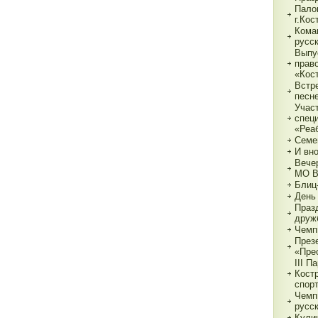
Пало
г.Ко
Кома
русс
Выпу
прав
«Кос
Встр
песн
Учас
спец
«Реа
Семе
И вн
Вече
МО 
Блиц
День
Праз
друж
Чемп
През
«Пре
III П
Кост
спор
Чемп
русс
Кули