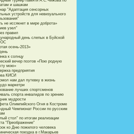
ндный турнир памяти А.С.Чижова по
атам и шашкам
нар "Адаптация сенсорных
льных устройств для невизуального
льзования"
ь не иссякнет в мире доброта»
иев узел"
без правил
ународный день слепых в Буйской
ВОС
отая осень-2013»
день
нка к солнцу
ческий вечер поэтов «Пою родную
хту мою»
ержка предприятия
ова КИСИ
омол нам дал путевку в жизнь
чудо маркетри
вование лучших спортсменов
иваль спорта инвалидов по зрению
дник мудрости
фета Олимпийского Огня в Костроме
ндный Чемпионат России по русским
ам
лый стол" по итогам реализации
кта "Преображение"
рок ко Дню пожилого человека
мническая поездка в г.Макарьев