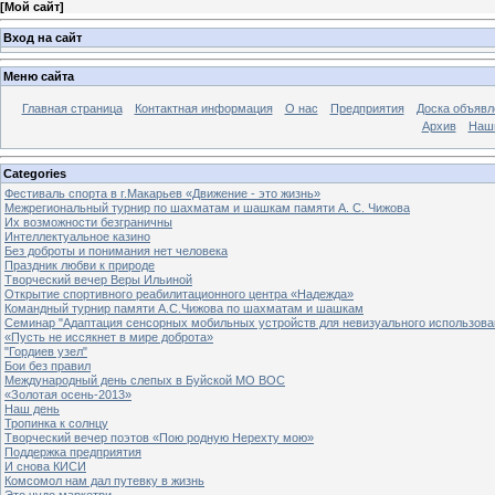
[
Мой сайт
]
Вход на сайт
Меню сайта
Главная страница
Контактная информация
О нас
Предприятия
Доска объявл
Архив
Наш
Categories
Фестиваль спорта в г.Макарьев «Движение - это жизнь»
Межрегиональный турнир по шахматам и шашкам памяти А. С. Чижова
Их возможности безграничны
Интеллектуальное казино
Без доброты и понимания нет человека
Праздник любви к природе
Творческий вечер Веры Ильиной
Открытие спортивного реабилитационного центра «Надежда»
Командный турнир памяти А.С.Чижова по шахматам и шашкам
Семинар "Адаптация сенсорных мобильных устройств для невизуального использова
«Пусть не иссякнет в мире доброта»
"Гордиев узел"
Бои без правил
Международный день слепых в Буйской МО ВОС
«Золотая осень-2013»
Наш день
Тропинка к солнцу
Творческий вечер поэтов «Пою родную Нерехту мою»
Поддержка предприятия
И снова КИСИ
Комсомол нам дал путевку в жизнь
Это чудо маркетри