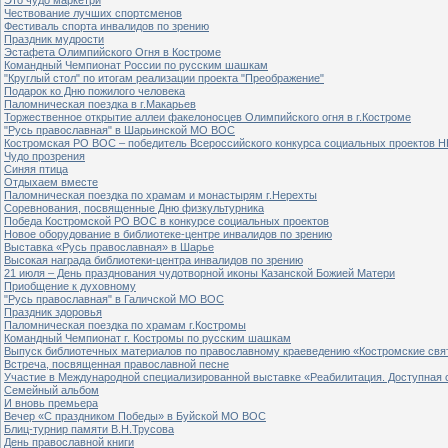
Чествование лучших спортсменов
Фестиваль спорта инвалидов по зрению
Праздник мудрости
Эстафета Олимпийского Огня в Костроме
Командный Чемпионат России по русским шашкам
"Круглый стол" по итогам реализации проекта "Преображение"
Подарок ко Дню пожилого человека
Паломническая поездка в г.Макарьев
Торжественное открытие аллеи факелоносцев Олимпийского огня в г.Костроме
"Русь православная" в Шарьинской МО ВОС
Костромская РО ВОС – победитель Всероссийского конкурса социальных проектов Н
Чудо прозрения
Синяя птица
Отдыхаем вместе
Паломническая поездка по храмам и монастырям г.Нерехты
Соревнования, посвященные Дню физкультурника
Победа Костромской РО ВОС в конкурсе социальных проектов
Новое оборудование в библиотеке-центре инвалидов по зрению
Выставка «Русь православная» в Шарье
Высокая награда библиотеки-центра инвалидов по зрению
21 июля – День празднования чудотворной иконы Казанской Божией Матери
Приобщение к духовному
"Русь православная" в Галичской МО ВОС
Праздник здоровья
Паломническая поездка по храмам г.Костромы
Командный Чемпионат г. Костромы по русским шашкам
Выпуск библиотечных материалов по православному краеведению «Костромские свя
Встреча, посвященная православной песне
Участие в Международной специализированной выставке «Реабилитация. Доступная 
Семейный альбом
И вновь премьера
Вечер «С праздником Победы» в Буйской МО ВОС
Блиц-турнир памяти В.Н.Трусова
День православной книги