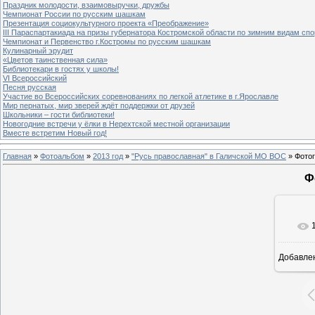
Праздник молодости, взаимовыручки, дружбы
Чемпионат России по русским шашкам
Презентация социокультурного проекта «Преображение»
III Параспартакиада на призы губернатора Костромской области по зимним видам спо
Чемпионат и Первенство г.Костромы по русским шашкам
Кулинарный эрудит
«Цветов таинственная сила»
Библиотекари в гостях у школы!
VI Всероссийский
Песня русская
Участие во Всероссийских соревнованиях по легкой атлетике в г.Ярославле
Мир пернатых, мир зверей ждёт поддержки от друзей
Школьники – гости библиотеки!
Новогодние встречи у ёлки в Нерехтской местной организации
Вместе встретим Новый год!
Главная
»
Фотоальбом
»
2013 год
»
"Русь православная" в Галичской МО ВОС
» Фото
Ф
Добавле
8