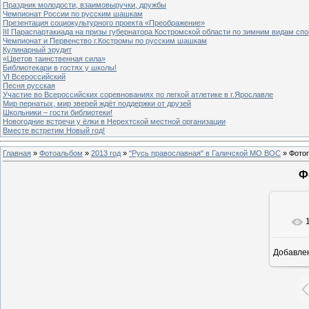
Праздник молодости, взаимовыручки, дружбы
Чемпионат России по русским шашкам
Презентация социокультурного проекта «Преображение»
III Параспартакиада на призы губернатора Костромской области по зимним видам спо
Чемпионат и Первенство г.Костромы по русским шашкам
Кулинарный эрудит
«Цветов таинственная сила»
Библиотекари в гостях у школы!
VI Всероссийский
Песня русская
Участие во Всероссийских соревнованиях по легкой атлетике в г.Ярославле
Мир пернатых, мир зверей ждёт поддержки от друзей
Школьники – гости библиотеки!
Новогодние встречи у ёлки в Нерехтской местной организации
Вместе встретим Новый год!
Главная
»
Фотоальбом
»
2013 год
»
"Русь православная" в Галичской МО ВОС
» Фото
Ф
Добавле
8