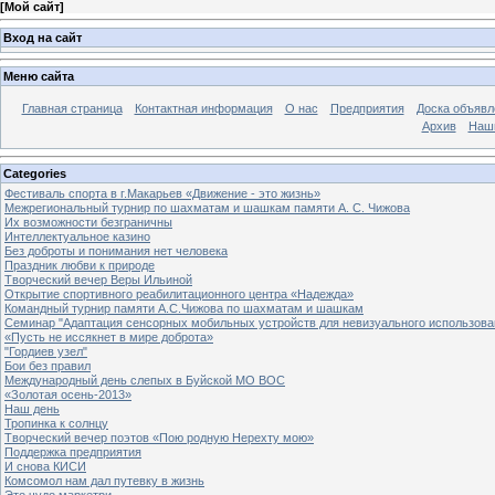
[
Мой сайт
]
Вход на сайт
Меню сайта
Главная страница
Контактная информация
О нас
Предприятия
Доска объявл
Архив
Наш
Categories
Фестиваль спорта в г.Макарьев «Движение - это жизнь»
Межрегиональный турнир по шахматам и шашкам памяти А. С. Чижова
Их возможности безграничны
Интеллектуальное казино
Без доброты и понимания нет человека
Праздник любви к природе
Творческий вечер Веры Ильиной
Открытие спортивного реабилитационного центра «Надежда»
Командный турнир памяти А.С.Чижова по шахматам и шашкам
Семинар "Адаптация сенсорных мобильных устройств для невизуального использова
«Пусть не иссякнет в мире доброта»
"Гордиев узел"
Бои без правил
Международный день слепых в Буйской МО ВОС
«Золотая осень-2013»
Наш день
Тропинка к солнцу
Творческий вечер поэтов «Пою родную Нерехту мою»
Поддержка предприятия
И снова КИСИ
Комсомол нам дал путевку в жизнь
Это чудо маркетри