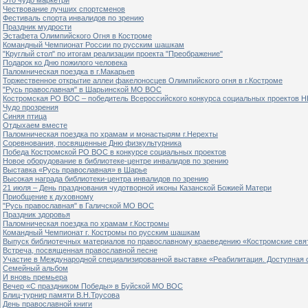
Чествование лучших спортсменов
Фестиваль спорта инвалидов по зрению
Праздник мудрости
Эстафета Олимпийского Огня в Костроме
Командный Чемпионат России по русским шашкам
"Круглый стол" по итогам реализации проекта "Преображение"
Подарок ко Дню пожилого человека
Паломническая поездка в г.Макарьев
Торжественное открытие аллеи факелоносцев Олимпийского огня в г.Костроме
"Русь православная" в Шарьинской МО ВОС
Костромская РО ВОС – победитель Всероссийского конкурса социальных проектов Н
Чудо прозрения
Синяя птица
Отдыхаем вместе
Паломническая поездка по храмам и монастырям г.Нерехты
Соревнования, посвященные Дню физкультурника
Победа Костромской РО ВОС в конкурсе социальных проектов
Новое оборудование в библиотеке-центре инвалидов по зрению
Выставка «Русь православная» в Шарье
Высокая награда библиотеки-центра инвалидов по зрению
21 июля – День празднования чудотворной иконы Казанской Божией Матери
Приобщение к духовному
"Русь православная" в Галичской МО ВОС
Праздник здоровья
Паломническая поездка по храмам г.Костромы
Командный Чемпионат г. Костромы по русским шашкам
Выпуск библиотечных материалов по православному краеведению «Костромские свя
Встреча, посвященная православной песне
Участие в Международной специализированной выставке «Реабилитация. Доступная 
Семейный альбом
И вновь премьера
Вечер «С праздником Победы» в Буйской МО ВОС
Блиц-турнир памяти В.Н.Трусова
День православной книги