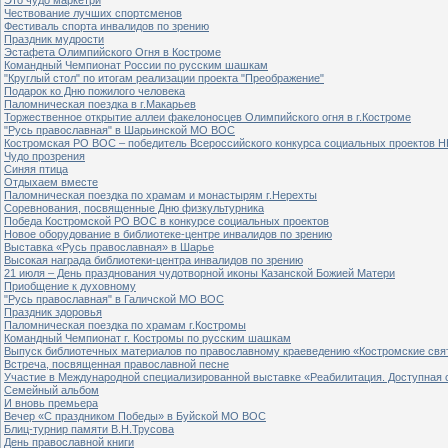
Чествование лучших спортсменов
Фестиваль спорта инвалидов по зрению
Праздник мудрости
Эстафета Олимпийского Огня в Костроме
Командный Чемпионат России по русским шашкам
"Круглый стол" по итогам реализации проекта "Преображение"
Подарок ко Дню пожилого человека
Паломническая поездка в г.Макарьев
Торжественное открытие аллеи факелоносцев Олимпийского огня в г.Костроме
"Русь православная" в Шарьинской МО ВОС
Костромская РО ВОС – победитель Всероссийского конкурса социальных проектов Н
Чудо прозрения
Синяя птица
Отдыхаем вместе
Паломническая поездка по храмам и монастырям г.Нерехты
Соревнования, посвященные Дню физкультурника
Победа Костромской РО ВОС в конкурсе социальных проектов
Новое оборудование в библиотеке-центре инвалидов по зрению
Выставка «Русь православная» в Шарье
Высокая награда библиотеки-центра инвалидов по зрению
21 июля – День празднования чудотворной иконы Казанской Божией Матери
Приобщение к духовному
"Русь православная" в Галичской МО ВОС
Праздник здоровья
Паломническая поездка по храмам г.Костромы
Командный Чемпионат г. Костромы по русским шашкам
Выпуск библиотечных материалов по православному краеведению «Костромские свя
Встреча, посвященная православной песне
Участие в Международной специализированной выставке «Реабилитация. Доступная 
Семейный альбом
И вновь премьера
Вечер «С праздником Победы» в Буйской МО ВОС
Блиц-турнир памяти В.Н.Трусова
День православной книги