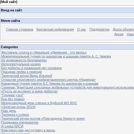
[
Мой сайт
]
Вход на сайт
Меню сайта
Главная страница
Контактная информация
О нас
Предприятия
Доска объявл
Архив
Наш
Categories
Фестиваль спорта в г.Макарьев «Движение - это жизнь»
Межрегиональный турнир по шахматам и шашкам памяти А. С. Чижова
Их возможности безграничны
Интеллектуальное казино
Без доброты и понимания нет человека
Праздник любви к природе
Творческий вечер Веры Ильиной
Открытие спортивного реабилитационного центра «Надежда»
Командный турнир памяти А.С.Чижова по шахматам и шашкам
Семинар "Адаптация сенсорных мобильных устройств для невизуального использова
«Пусть не иссякнет в мире доброта»
"Гордиев узел"
Бои без правил
Международный день слепых в Буйской МО ВОС
«Золотая осень-2013»
Наш день
Тропинка к солнцу
Творческий вечер поэтов «Пою родную Нерехту мою»
Поддержка предприятия
И снова КИСИ
Комсомол нам дал путевку в жизнь
Это чудо маркетри