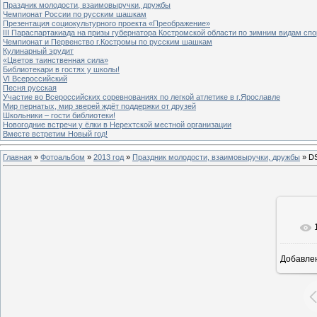
Праздник молодости, взаимовыручки, дружбы
Чемпионат России по русским шашкам
Презентация социокультурного проекта «Преображение»
III Параспартакиада на призы губернатора Костромской области по зимним видам спо
Чемпионат и Первенство г.Костромы по русским шашкам
Кулинарный эрудит
«Цветов таинственная сила»
Библиотекари в гостях у школы!
VI Всероссийский
Песня русская
Участие во Всероссийских соревнованиях по легкой атлетике в г.Ярославле
Мир пернатых, мир зверей ждёт поддержки от друзей
Школьники – гости библиотеки!
Новогодние встречи у ёлки в Нерехтской местной организации
Вместе встретим Новый год!
Главная
»
Фотоальбом
»
2013 год
»
Праздник молодости, взаимовыручки, дружбы
» D
Добавле
8