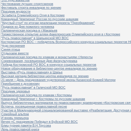
Чествование лучших спортсменов
Фестиваль спорта инвалидов по зрению
Праздник мудрости
Эстафета Олимпийского Огня в Костроме
Командный Чемпионат России по русским шашкам
"Круглый стол" по итогам реализации проекта "Преображение"
Подарок ко Дню пожилого человека
Паломническая поездка в г.Макарьев
Торжественное открытие аллеи факелоносцев Олимпийского огня в г.Костроме
"Русь православная" в Шарьинской МО ВОС
Костромская РО ВОС – победитель Всероссийского конкурса социальных проектов Н
Чудо прозрения
Синяя птица
Отдыхаем вместе
Паломническая поездка по храмам и монастырям г.Нерехты
Соревнования, посвященные Дню физкультурника
Победа Костромской РО ВОС в конкурсе социальных проектов
Новое оборудование в библиотеке-центре инвалидов по зрению
Выставка «Русь православная» в Шарье
Высокая награда библиотеки-центра инвалидов по зрению
21 июля – День празднования чудотворной иконы Казанской Божией Матери
Приобщение к духовному
"Русь православная" в Галичской МО ВОС
Праздник здоровья
Паломническая поездка по храмам г.Костромы
Командный Чемпионат г. Костромы по русским шашкам
Выпуск библиотечных материалов по православному краеведению «Костромские свя
Встреча, посвященная православной песне
Участие в Международной специализированной выставке «Реабилитация. Доступная 
Семейный альбом
И вновь премьера
Вечер «С праздником Победы» в Буйской МО ВОС
Блиц-турнир памяти В.Н.Трусова
День православной книги