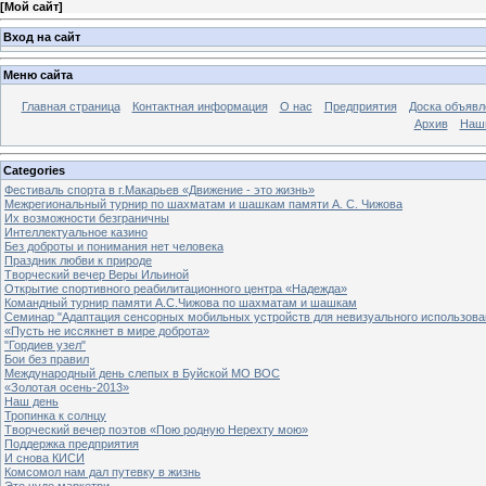
[
Мой сайт
]
Вход на сайт
Меню сайта
Главная страница
Контактная информация
О нас
Предприятия
Доска объявл
Архив
Наш
Categories
Фестиваль спорта в г.Макарьев «Движение - это жизнь»
Межрегиональный турнир по шахматам и шашкам памяти А. С. Чижова
Их возможности безграничны
Интеллектуальное казино
Без доброты и понимания нет человека
Праздник любви к природе
Творческий вечер Веры Ильиной
Открытие спортивного реабилитационного центра «Надежда»
Командный турнир памяти А.С.Чижова по шахматам и шашкам
Семинар "Адаптация сенсорных мобильных устройств для невизуального использова
«Пусть не иссякнет в мире доброта»
"Гордиев узел"
Бои без правил
Международный день слепых в Буйской МО ВОС
«Золотая осень-2013»
Наш день
Тропинка к солнцу
Творческий вечер поэтов «Пою родную Нерехту мою»
Поддержка предприятия
И снова КИСИ
Комсомол нам дал путевку в жизнь
Это чудо маркетри