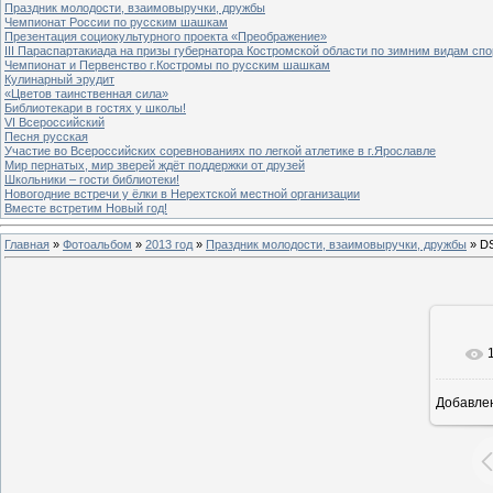
Праздник молодости, взаимовыручки, дружбы
Чемпионат России по русским шашкам
Презентация социокультурного проекта «Преображение»
III Параспартакиада на призы губернатора Костромской области по зимним видам спо
Чемпионат и Первенство г.Костромы по русским шашкам
Кулинарный эрудит
«Цветов таинственная сила»
Библиотекари в гостях у школы!
VI Всероссийский
Песня русская
Участие во Всероссийских соревнованиях по легкой атлетике в г.Ярославле
Мир пернатых, мир зверей ждёт поддержки от друзей
Школьники – гости библиотеки!
Новогодние встречи у ёлки в Нерехтской местной организации
Вместе встретим Новый год!
Главная
»
Фотоальбом
»
2013 год
»
Праздник молодости, взаимовыручки, дружбы
» D
Добавле
8