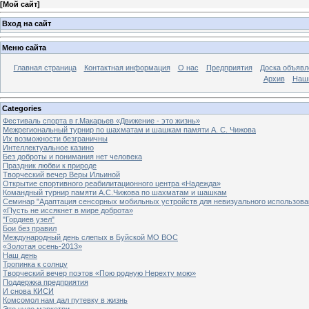
[
Мой сайт
]
Вход на сайт
Меню сайта
Главная страница
Контактная информация
О нас
Предприятия
Доска объявл
Архив
Наш
Categories
Фестиваль спорта в г.Макарьев «Движение - это жизнь»
Межрегиональный турнир по шахматам и шашкам памяти А. С. Чижова
Их возможности безграничны
Интеллектуальное казино
Без доброты и понимания нет человека
Праздник любви к природе
Творческий вечер Веры Ильиной
Открытие спортивного реабилитационного центра «Надежда»
Командный турнир памяти А.С.Чижова по шахматам и шашкам
Семинар "Адаптация сенсорных мобильных устройств для невизуального использова
«Пусть не иссякнет в мире доброта»
"Гордиев узел"
Бои без правил
Международный день слепых в Буйской МО ВОС
«Золотая осень-2013»
Наш день
Тропинка к солнцу
Творческий вечер поэтов «Пою родную Нерехту мою»
Поддержка предприятия
И снова КИСИ
Комсомол нам дал путевку в жизнь
Это чудо маркетри