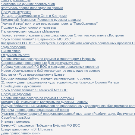
Чествование лучших спортсменов
Фестиваль спорта инвалидов по зрению
Праздник мудрости
Эстафета Олимпийского Огня в Костроме
Командный Чемпионат России по русским шашкам
"Круглый стол" по итогам реализации проекта "Преображение"
Подарок ко Дню пожилого человека
Паломническая поездка в г.Макарьев
Торжественное открытие аллеи факелоносцев Олимпийского огня в г.Костроме
"Русь православная" в Шарьинской МО ВОС
Костромская РО ВОС – победитель Всероссийского конкурса социальных проектов Н
Чудо прозрения
Синяя птица
Отдыхаем вместе
Паломническая поездка по храмам и монастырям г.Нерехты
Соревнования, посвященные Дню физкультурника
Победа Костромской РО ВОС в конкурсе социальных проектов
Новое оборудование в библиотеке-центре инвалидов по зрению
Выставка «Русь православная» в Шарье
Высокая награда библиотеки-центра инвалидов по зрению
21 июля – День празднования чудотворной иконы Казанской Божией Матери
Приобщение к духовному
"Русь православная" в Галичской МО ВОС
Праздник здоровья
Паломническая поездка по храмам г.Костромы
Командный Чемпионат г. Костромы по русским шашкам
Выпуск библиотечных материалов по православному краеведению «Костромские свя
Встреча, посвященная православной песне
Участие в Международной специализированной выставке «Реабилитация. Доступная 
Семейный альбом
И вновь премьера
Вечер «С праздником Победы» в Буйской МО ВОС
Блиц-турнир памяти В.Н.Трусова
День православной книги