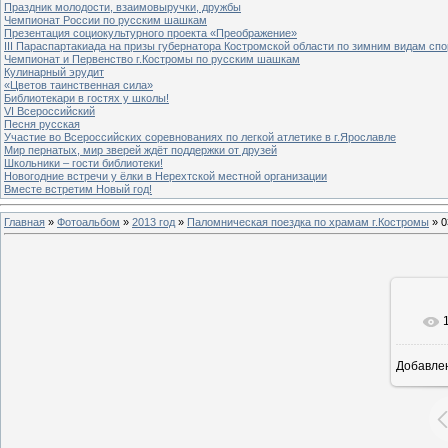
Праздник молодости, взаимовыручки, дружбы
Чемпионат России по русским шашкам
Презентация социокультурного проекта «Преображение»
III Параспартакиада на призы губернатора Костромской области по зимним видам спо
Чемпионат и Первенство г.Костромы по русским шашкам
Кулинарный эрудит
«Цветов таинственная сила»
Библиотекари в гостях у школы!
VI Всероссийский
Песня русская
Участие во Всероссийских соревнованиях по легкой атлетике в г.Ярославле
Мир пернатых, мир зверей ждёт поддержки от друзей
Школьники – гости библиотеки!
Новогодние встречи у ёлки в Нерехтской местной организации
Вместе встретим Новый год!
Главная
»
Фотоальбом
»
2013 год
»
Паломническая поездка по храмам г.Костромы
» 0
Добавле
8