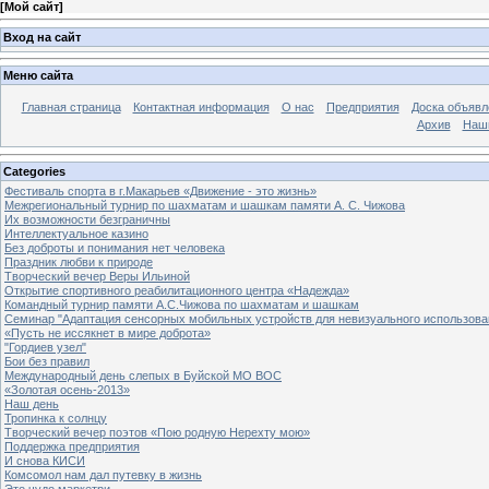
[
Мой сайт
]
Вход на сайт
Меню сайта
Главная страница
Контактная информация
О нас
Предприятия
Доска объявл
Архив
Наш
Categories
Фестиваль спорта в г.Макарьев «Движение - это жизнь»
Межрегиональный турнир по шахматам и шашкам памяти А. С. Чижова
Их возможности безграничны
Интеллектуальное казино
Без доброты и понимания нет человека
Праздник любви к природе
Творческий вечер Веры Ильиной
Открытие спортивного реабилитационного центра «Надежда»
Командный турнир памяти А.С.Чижова по шахматам и шашкам
Семинар "Адаптация сенсорных мобильных устройств для невизуального использова
«Пусть не иссякнет в мире доброта»
"Гордиев узел"
Бои без правил
Международный день слепых в Буйской МО ВОС
«Золотая осень-2013»
Наш день
Тропинка к солнцу
Творческий вечер поэтов «Пою родную Нерехту мою»
Поддержка предприятия
И снова КИСИ
Комсомол нам дал путевку в жизнь
Это чудо маркетри