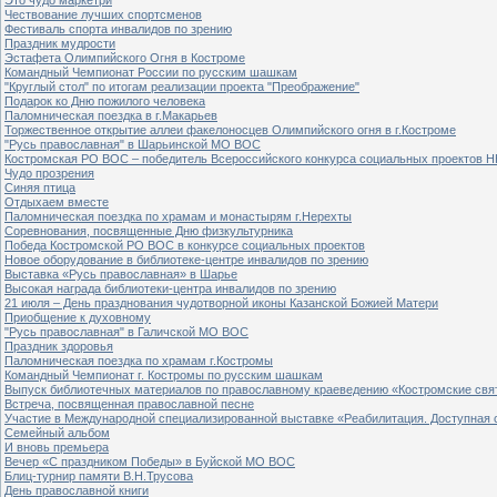
Чествование лучших спортсменов
Фестиваль спорта инвалидов по зрению
Праздник мудрости
Эстафета Олимпийского Огня в Костроме
Командный Чемпионат России по русским шашкам
"Круглый стол" по итогам реализации проекта "Преображение"
Подарок ко Дню пожилого человека
Паломническая поездка в г.Макарьев
Торжественное открытие аллеи факелоносцев Олимпийского огня в г.Костроме
"Русь православная" в Шарьинской МО ВОС
Костромская РО ВОС – победитель Всероссийского конкурса социальных проектов Н
Чудо прозрения
Синяя птица
Отдыхаем вместе
Паломническая поездка по храмам и монастырям г.Нерехты
Соревнования, посвященные Дню физкультурника
Победа Костромской РО ВОС в конкурсе социальных проектов
Новое оборудование в библиотеке-центре инвалидов по зрению
Выставка «Русь православная» в Шарье
Высокая награда библиотеки-центра инвалидов по зрению
21 июля – День празднования чудотворной иконы Казанской Божией Матери
Приобщение к духовному
"Русь православная" в Галичской МО ВОС
Праздник здоровья
Паломническая поездка по храмам г.Костромы
Командный Чемпионат г. Костромы по русским шашкам
Выпуск библиотечных материалов по православному краеведению «Костромские свя
Встреча, посвященная православной песне
Участие в Международной специализированной выставке «Реабилитация. Доступная 
Семейный альбом
И вновь премьера
Вечер «С праздником Победы» в Буйской МО ВОС
Блиц-турнир памяти В.Н.Трусова
День православной книги