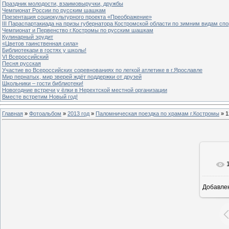
Праздник молодости, взаимовыручки, дружбы
Чемпионат России по русским шашкам
Презентация социокультурного проекта «Преображение»
III Параспартакиада на призы губернатора Костромской области по зимним видам спо
Чемпионат и Первенство г.Костромы по русским шашкам
Кулинарный эрудит
«Цветов таинственная сила»
Библиотекари в гостях у школы!
VI Всероссийский
Песня русская
Участие во Всероссийских соревнованиях по легкой атлетике в г.Ярославле
Мир пернатых, мир зверей ждёт поддержки от друзей
Школьники – гости библиотеки!
Новогодние встречи у ёлки в Нерехтской местной организации
Вместе встретим Новый год!
Главная
»
Фотоальбом
»
2013 год
»
Паломническая поездка по храмам г.Костромы
» 1
Добавле
8