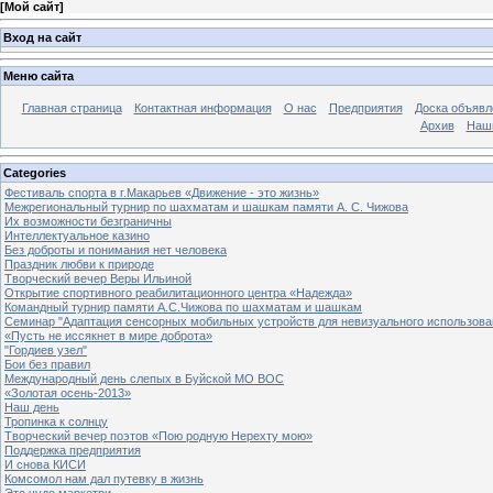
[
Мой сайт
]
Вход на сайт
Меню сайта
Главная страница
Контактная информация
О нас
Предприятия
Доска объявл
Архив
Наш
Categories
Фестиваль спорта в г.Макарьев «Движение - это жизнь»
Межрегиональный турнир по шахматам и шашкам памяти А. С. Чижова
Их возможности безграничны
Интеллектуальное казино
Без доброты и понимания нет человека
Праздник любви к природе
Творческий вечер Веры Ильиной
Открытие спортивного реабилитационного центра «Надежда»
Командный турнир памяти А.С.Чижова по шахматам и шашкам
Семинар "Адаптация сенсорных мобильных устройств для невизуального использова
«Пусть не иссякнет в мире доброта»
"Гордиев узел"
Бои без правил
Международный день слепых в Буйской МО ВОС
«Золотая осень-2013»
Наш день
Тропинка к солнцу
Творческий вечер поэтов «Пою родную Нерехту мою»
Поддержка предприятия
И снова КИСИ
Комсомол нам дал путевку в жизнь
Это чудо маркетри