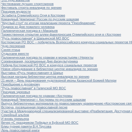
Чествование лучших спортсменов
Фестиваль спорта инвалидов по зрению
Праздник мудрости
Эстафета Олимпийского Огня в Костроме
Командный Чемпионат России по русским шашкам
"Круглый стол" по итогам реализации проекта "Преображение"
Подарок ко Дню пожилого человека
Паломническая поездка в г.Макарьев
Торжественное открытие аллеи факелоносцев Олимпийского огня в г.Костроме
"Русь православная" в Шарьинской МО ВОС
Костромская РО ВОС – победитель Всероссийского конкурса социальных проектов Н
Чудо прозрения
Синяя птица
Отдыхаем вместе
Паломническая поездка по храмам и монастырям г.Нерехты
Соревнования, посвященные Дню физкультурника
Победа Костромской РО ВОС в конкурсе социальных проектов
Новое оборудование в библиотеке-центре инвалидов по зрению
Выставка «Русь православная» в Шарье
Высокая награда библиотеки-центра инвалидов по зрению
21 июля – День празднования чудотворной иконы Казанской Божией Матери
Приобщение к духовному
"Русь православная" в Галичской МО ВОС
Праздник здоровья
Паломническая поездка по храмам г.Костромы
Командный Чемпионат г. Костромы по русским шашкам
Выпуск библиотечных материалов по православному краеведению «Костромские свя
Встреча, посвященная православной песне
Участие в Международной специализированной выставке «Реабилитация. Доступная 
Семейный альбом
И вновь премьера
Вечер «С праздником Победы» в Буйской МО ВОС
Блиц-турнир памяти В.Н.Трусова
День православной книги