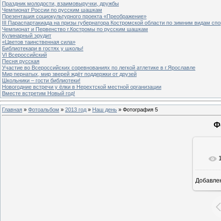
Праздник молодости, взаимовыручки, дружбы
Чемпионат России по русским шашкам
Презентация социокультурного проекта «Преображение»
III Параспартакиада на призы губернатора Костромской области по зимним видам спо
Чемпионат и Первенство г.Костромы по русским шашкам
Кулинарный эрудит
«Цветов таинственная сила»
Библиотекари в гостях у школы!
VI Всероссийский
Песня русская
Участие во Всероссийских соревнованиях по легкой атлетике в г.Ярославле
Мир пернатых, мир зверей ждёт поддержки от друзей
Школьники – гости библиотеки!
Новогодние встречи у ёлки в Нерехтской местной организации
Вместе встретим Новый год!
Главная
»
Фотоальбом
»
2013 год
»
Наш день
» Фотография 5
Ф
Добавле
8