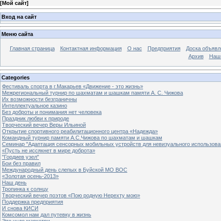
[
Мой сайт
]
Вход на сайт
Меню сайта
Главная страница
Контактная информация
О нас
Предприятия
Доска объявл
Архив
Наш
Categories
Фестиваль спорта в г.Макарьев «Движение - это жизнь»
Межрегиональный турнир по шахматам и шашкам памяти А. С. Чижова
Их возможности безграничны
Интеллектуальное казино
Без доброты и понимания нет человека
Праздник любви к природе
Творческий вечер Веры Ильиной
Открытие спортивного реабилитационного центра «Надежда»
Командный турнир памяти А.С.Чижова по шахматам и шашкам
Семинар "Адаптация сенсорных мобильных устройств для невизуального использова
«Пусть не иссякнет в мире доброта»
"Гордиев узел"
Бои без правил
Международный день слепых в Буйской МО ВОС
«Золотая осень-2013»
Наш день
Тропинка к солнцу
Творческий вечер поэтов «Пою родную Нерехту мою»
Поддержка предприятия
И снова КИСИ
Комсомол нам дал путевку в жизнь
Это чудо маркетри