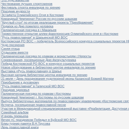
Чествование лучших спортсменов
Фестиваль спорта инвалидов по зрению
Праздник мудрости
Эстафета Олимпийского Огня в Костроме
Командный Чемпионат России по русским шашкам
"Круглый стол" по итогам реализации проекта "Преображение"
Подарок ко Дню пожилого человека
Паломническая поездка в г.Макарьев
Торжественное открытие аллеи факелоносцев Олимпийского огня в г.Костроме
"Русь православная" в Шарьинской МО ВОС
Костромская РО ВОС – победитель Всероссийского конкурса социальных проектов Н
Чудо прозрения
Синяя птица
Отдыхаем вместе
Паломническая поездка по храмам и монастырям г.Нерехты
Соревнования, посвященные Дню физкультурника
Победа Костромской РО ВОС в конкурсе социальных проектов
Новое оборудование в библиотеке-центре инвалидов по зрению
Выставка «Русь православная» в Шарье
Высокая награда библиотеки-центра инвалидов по зрению
21 июля – День празднования чудотворной иконы Казанской Божией Матери
Приобщение к духовному
"Русь православная" в Галичской МО ВОС
Праздник здоровья
Паломническая поездка по храмам г.Костромы
Командный Чемпионат г. Костромы по русским шашкам
Выпуск библиотечных материалов по православному краеведению «Костромские свя
Встреча, посвященная православной песне
Участие в Международной специализированной выставке «Реабилитация. Доступная 
Семейный альбом
И вновь премьера
Вечер «С праздником Победы» в Буйской МО ВОС
Блиц-турнир памяти В.Н.Трусова
День православной книги