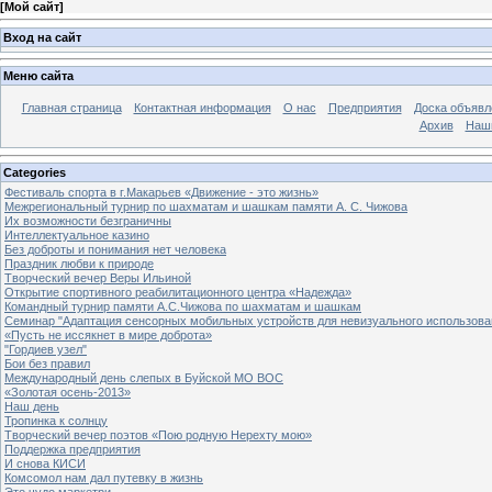
[
Мой сайт
]
Вход на сайт
Меню сайта
Главная страница
Контактная информация
О нас
Предприятия
Доска объявл
Архив
Наш
Categories
Фестиваль спорта в г.Макарьев «Движение - это жизнь»
Межрегиональный турнир по шахматам и шашкам памяти А. С. Чижова
Их возможности безграничны
Интеллектуальное казино
Без доброты и понимания нет человека
Праздник любви к природе
Творческий вечер Веры Ильиной
Открытие спортивного реабилитационного центра «Надежда»
Командный турнир памяти А.С.Чижова по шахматам и шашкам
Семинар "Адаптация сенсорных мобильных устройств для невизуального использова
«Пусть не иссякнет в мире доброта»
"Гордиев узел"
Бои без правил
Международный день слепых в Буйской МО ВОС
«Золотая осень-2013»
Наш день
Тропинка к солнцу
Творческий вечер поэтов «Пою родную Нерехту мою»
Поддержка предприятия
И снова КИСИ
Комсомол нам дал путевку в жизнь
Это чудо маркетри