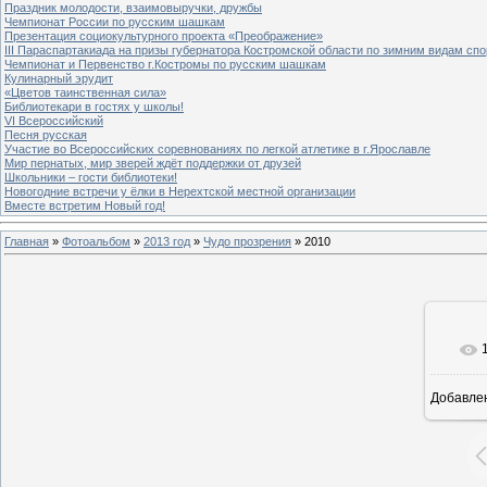
Праздник молодости, взаимовыручки, дружбы
Чемпионат России по русским шашкам
Презентация социокультурного проекта «Преображение»
III Параспартакиада на призы губернатора Костромской области по зимним видам спо
Чемпионат и Первенство г.Костромы по русским шашкам
Кулинарный эрудит
«Цветов таинственная сила»
Библиотекари в гостях у школы!
VI Всероссийский
Песня русская
Участие во Всероссийских соревнованиях по легкой атлетике в г.Ярославле
Мир пернатых, мир зверей ждёт поддержки от друзей
Школьники – гости библиотеки!
Новогодние встречи у ёлки в Нерехтской местной организации
Вместе встретим Новый год!
Главная
»
Фотоальбом
»
2013 год
»
Чудо прозрения
» 2010
Добавле
6