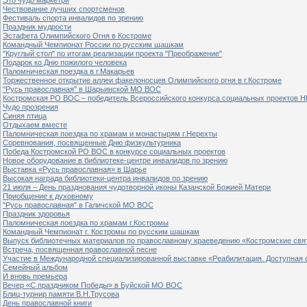
Чествование лучших спортсменов
Фестиваль спорта инвалидов по зрению
Праздник мудрости
Эстафета Олимпийского Огня в Костроме
Командный Чемпионат России по русским шашкам
"Круглый стол" по итогам реализации проекта "Преображение"
Подарок ко Дню пожилого человека
Паломническая поездка в г.Макарьев
Торжественное открытие аллеи факелоносцев Олимпийского огня в г.Костроме
"Русь православная" в Шарьинской МО ВОС
Костромская РО ВОС – победитель Всероссийского конкурса социальных проектов Н
Чудо прозрения
Синяя птица
Отдыхаем вместе
Паломническая поездка по храмам и монастырям г.Нерехты
Соревнования, посвященные Дню физкультурника
Победа Костромской РО ВОС в конкурсе социальных проектов
Новое оборудование в библиотеке-центре инвалидов по зрению
Выставка «Русь православная» в Шарье
Высокая награда библиотеки-центра инвалидов по зрению
21 июля – День празднования чудотворной иконы Казанской Божией Матери
Приобщение к духовному
"Русь православная" в Галичской МО ВОС
Праздник здоровья
Паломническая поездка по храмам г.Костромы
Командный Чемпионат г. Костромы по русским шашкам
Выпуск библиотечных материалов по православному краеведению «Костромские свя
Встреча, посвященная православной песне
Участие в Международной специализированной выставке «Реабилитация. Доступная 
Семейный альбом
И вновь премьера
Вечер «С праздником Победы» в Буйской МО ВОС
Блиц-турнир памяти В.Н.Трусова
День православной книги