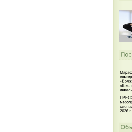
Пос
Мараф
самодо
«Волжс
«Школ
инвал
ПРЕСС
меропр
слепы
2026 г.
Объ