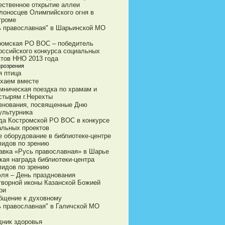
ественное открытие аллеи
лоносцев Олимпийского огня в
троме
ь православная" в Шарьинской МО
ромская РО ВОС – победитель
оссийского конкурса социальных
ктов ННО 2013 года
прозрения
я птица
хаем вместе
мническая поездка по храмам и
стырям г.Нерехты
внования, посвященные Дню
ультурника
да Костромской РО ВОС в конкурсе
альных проектов
е оборудование в библиотеке-центре
лидов по зрению
авка «Русь православная» в Шарье
кая награда библиотеки-центра
лидов по зрению
юля – День празднования
творной иконы Казанской Божией
ри
бщение к духовному
ь православная" в Галичской МО
дник здоровья