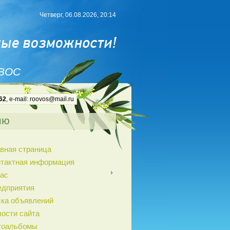
Четверг, 06.08.2026, 20:14
 ВОС
62
, e-mail: roovos@mail.ru
ню
вная страница
нтактная информация
ас
едприятия
ка объявлений
ости сайта
тоальбомы