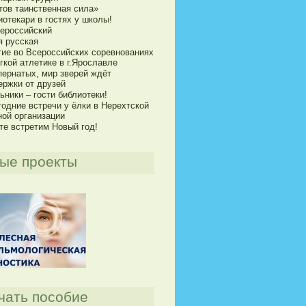
тов таинственная сила»
отекари в гостях у школы!
сероссийский
я русская
тие во Всероссийских соревнованиях
гкой атлетике в г.Ярославле
пернатых, мир зверей ждёт
ержки от друзей
ники – гости библиотеки!
годние встречи у ёлки в Нерехтской
ной организации
те встретим Новый год!
ые проекты
чать пособие