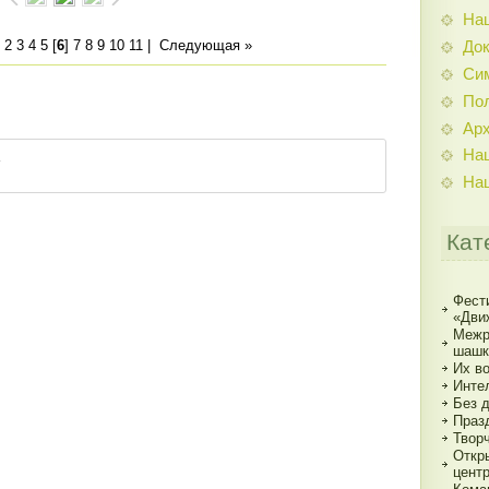
На
2
3
4
5
[
6
]
7
8
9
10
11
|
Следующая »
До
Си
По
Ар
На
На
Кат
Фест
«Дви
Межр
шашк
Их в
Инте
Без 
Праз
Твор
Откр
цент