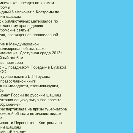
мническая поездка по храмам
стромы
ндный Чемпионат г. Костромы по
ким шашкам
ск библиотечных материалов по
ославному краеведению
тромские святые"
еча, посвященная православной
е
тие в Международной
иализированной выставке
билитация. Доступная среда 2013»
йный альбом
овь премьера
р «С праздником Победы» в Буйской
ВОС
-турнир памяти В.Н.Трусова
 православной книги
дник молодости, взаимовыручки,
бы
ионат России по русским шашкам
ентация социокультурного проекта
ображение»
араспартакиада на призы губернатора
ромской области по зимним видам
та
ионат и Первенство г.Костромы по
ким шашкам
нарный эрудит