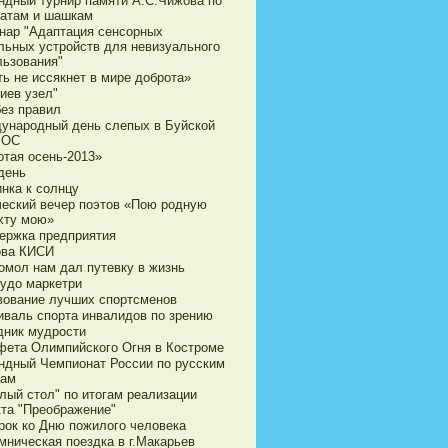
ндный турнир памяти А.С.Чижова по
атам и шашкам
нар "Адаптация сенсорных
льных устройств для невизуального
льзования"
ь не иссякнет в мире доброта»
иев узел"
без правил
ународный день слепых в Буйской
ВОС
отая осень-2013»
день
нка к солнцу
ческий вечер поэтов «Пою родную
хту мою»
ержка предприятия
ова КИСИ
омол нам дал путевку в жизнь
чудо маркетри
вование лучших спортсменов
иваль спорта инвалидов по зрению
дник мудрости
фета Олимпийского Огня в Костроме
ндный Чемпионат России по русским
ам
лый стол" по итогам реализации
кта "Преображение"
рок ко Дню пожилого человека
мническая поездка в г.Макарьев