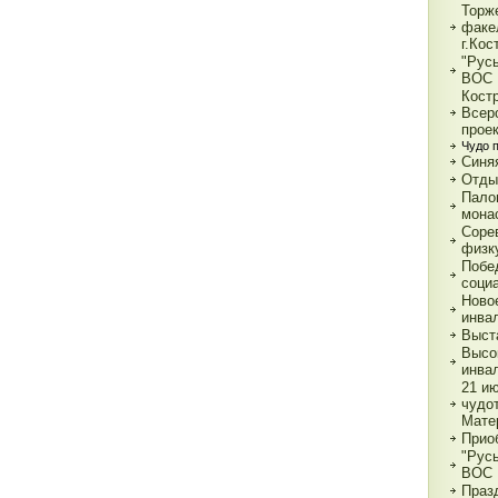
Торж
факе
г.Кос
"Рус
ВОС
Кост
Всер
прое
Чудо 
Синя
Отды
Пало
мона
Соре
физк
Побе
соци
Ново
инва
Выст
Высо
инва
21 и
чудо
Мате
Прио
"Рус
ВОС
Праз