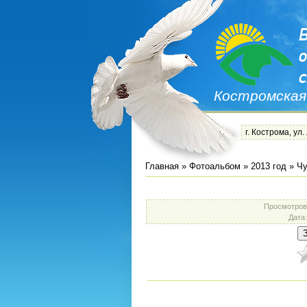
Костромская
г. Кострома, ул.
Главная
»
Фотоальбом
»
2013 год
»
Чу
Просмотров
Дата