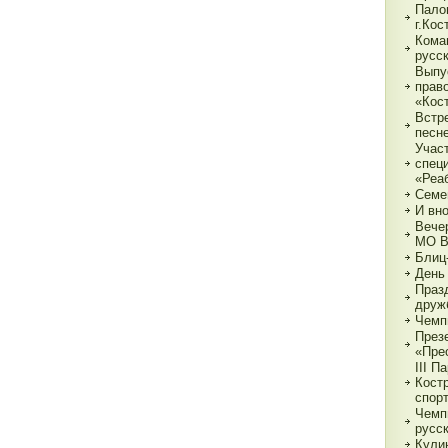
Пало
г.Ко
Кома
русс
Выпу
прав
«Кос
Встр
песн
Учас
спец
«Реа
Семе
И вн
Вече
МО 
Блиц
День
Праз
друж
Чемп
През
«Пре
III П
Кост
спор
Чемп
русс
Кули