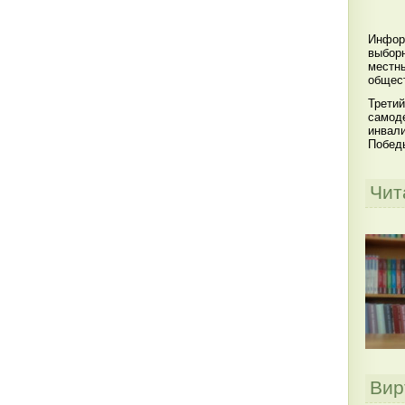
Инфор
выбор
местны
общест
Третий
самоде
инвал
Побед
Чит
Вир