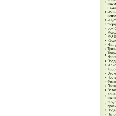
Кома
шахм
Семи
моби
испо
«Пуст
"Горд
Бои 
Межд
МО 
«Зол
Наш 
Тропи
Твор
Нере
Подд
И сн
Комс
Это 
Чест
Фест
Праз
Эста
Кома
шашк
"Круг
прое
Пода
Пало