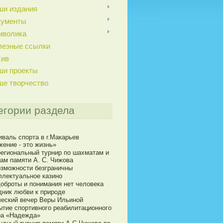
ши издания
кументы
мволика
лезные ссылки
хив
ши проекты
ше творчество
егории раздела
иваль спорта в г.Макарьев
жение - это жизнь»
егиональный турнир по шахматам и
ам памяти А. С. Чижова
озможности безграничны
ллектуальное казино
доброты и понимания нет человека
дник любви к природе
ческий вечер Веры Ильиной
ытие спортивного реабилитационного
ра «Надежда»