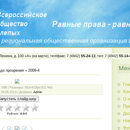
 региональная общественная организация
 Ленина, д. 100 «А» (
на карте
), тел/факс: 7 (4942)
55-24-13
, тел: 7 (4942)
55-14-
Ме
до прозрения
» 2009-4
Гла
: 996 |
Размеры
: 583x433px/211.4Kb
Ко
: 29.08.2013 |
Добавил
:
Admin
О н
Пр
Дос
Рейтинг
:
0.0
/
0
Нов
Фо