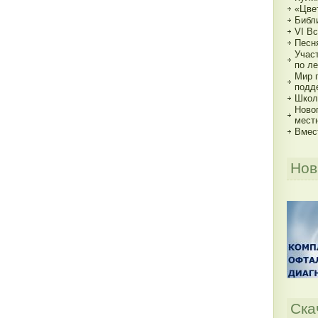
«Цве
Библи
VI В
Песн
Учас
по ле
Мир 
подд
Школь
Ново
мест
Вмес
Нов
Ска