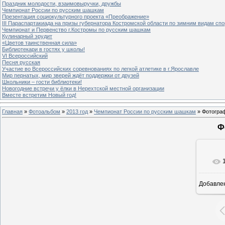
Праздник молодости, взаимовыручки, дружбы
Чемпионат России по русским шашкам
Презентация социокультурного проекта «Преображение»
III Параспартакиада на призы губернатора Костромской области по зимним видам спо
Чемпионат и Первенство г.Костромы по русским шашкам
Кулинарный эрудит
«Цветов таинственная сила»
Библиотекари в гостях у школы!
VI Всероссийский
Песня русская
Участие во Всероссийских соревнованиях по легкой атлетике в г.Ярославле
Мир пернатых, мир зверей ждёт поддержки от друзей
Школьники – гости библиотеки!
Новогодние встречи у ёлки в Нерехтской местной организации
Вместе встретим Новый год!
Главная
»
Фотоальбом
»
2013 год
»
Чемпионат России по русским шашкам
» Фотогра
Ф
Добавле
8