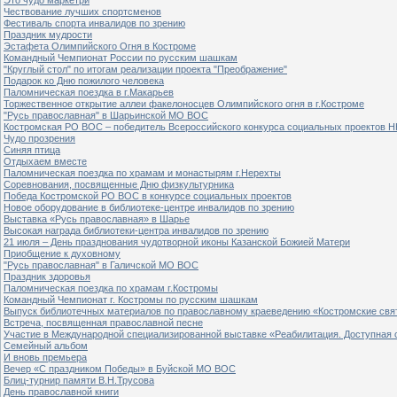
Чествование лучших спортсменов
Фестиваль спорта инвалидов по зрению
Праздник мудрости
Эстафета Олимпийского Огня в Костроме
Командный Чемпионат России по русским шашкам
"Круглый стол" по итогам реализации проекта "Преображение"
Подарок ко Дню пожилого человека
Паломническая поездка в г.Макарьев
Торжественное открытие аллеи факелоносцев Олимпийского огня в г.Костроме
"Русь православная" в Шарьинской МО ВОС
Костромская РО ВОС – победитель Всероссийского конкурса социальных проектов Н
Чудо прозрения
Синяя птица
Отдыхаем вместе
Паломническая поездка по храмам и монастырям г.Нерехты
Соревнования, посвященные Дню физкультурника
Победа Костромской РО ВОС в конкурсе социальных проектов
Новое оборудование в библиотеке-центре инвалидов по зрению
Выставка «Русь православная» в Шарье
Высокая награда библиотеки-центра инвалидов по зрению
21 июля – День празднования чудотворной иконы Казанской Божией Матери
Приобщение к духовному
"Русь православная" в Галичской МО ВОС
Праздник здоровья
Паломническая поездка по храмам г.Костромы
Командный Чемпионат г. Костромы по русским шашкам
Выпуск библиотечных материалов по православному краеведению «Костромские свя
Встреча, посвященная православной песне
Участие в Международной специализированной выставке «Реабилитация. Доступная 
Семейный альбом
И вновь премьера
Вечер «С праздником Победы» в Буйской МО ВОС
Блиц-турнир памяти В.Н.Трусова
День православной книги