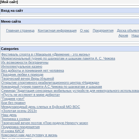
[
Мой сайт
]
Вход на сайт
Меню сайта
Главная страница
Контактная информация
О нас
Предприятия
Доска объявл
Архив
Наш
Categories
Фестиваль спорта в г.Макарьев «Движение - это жизнь»
Межрегиональный турнир по шахматам и шашкам памяти А. С. Чижова
Их возможности безграничны
Интеллектуальное казино
Без доброты и понимания нет человека
Праздник любви к природе
Творческий вечер Веры Ильиной
Открытие спортивного реабилитационного центра «Надежда»
Командный турнир памяти А.С.Чижова по шахматам и шашкам
Семинар "Адаптация сенсорных мобильных устройств для невизуального использова
«Пусть не иссякнет в мире доброта»
"Гордиев узел"
Бои без правил
Международный день слепых в Буйской МО ВОС
«Золотая осень-2013»
Наш день
Тропинка к солнцу
Творческий вечер поэтов «Пою родную Нерехту мою»
Поддержка предприятия
И снова КИСИ
Комсомол нам дал путевку в жизнь
Это чудо маркетри