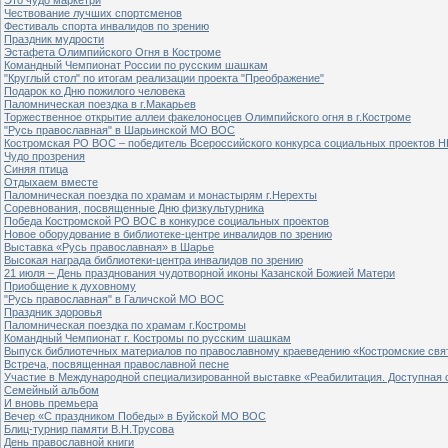
Чествование лучших спортсменов
Фестиваль спорта инвалидов по зрению
Праздник мудрости
Эстафета Олимпийского Огня в Костроме
Командный Чемпионат России по русским шашкам
"Круглый стол" по итогам реализации проекта "Преображение"
Подарок ко Дню пожилого человека
Паломническая поездка в г.Макарьев
Торжественное открытие аллеи факелоносцев Олимпийского огня в г.Костроме
"Русь православная" в Шарьинской МО ВОС
Костромская РО ВОС – победитель Всероссийского конкурса социальных проектов Н
Чудо прозрения
Синяя птица
Отдыхаем вместе
Паломническая поездка по храмам и монастырям г.Нерехты
Соревнования, посвященные Дню физкультурника
Победа Костромской РО ВОС в конкурсе социальных проектов
Новое оборудование в библиотеке-центре инвалидов по зрению
Выставка «Русь православная» в Шарье
Высокая награда библиотеки-центра инвалидов по зрению
21 июля – День празднования чудотворной иконы Казанской Божией Матери
Приобщение к духовному
"Русь православная" в Галичской МО ВОС
Праздник здоровья
Паломническая поездка по храмам г.Костромы
Командный Чемпионат г. Костромы по русским шашкам
Выпуск библиотечных материалов по православному краеведению «Костромские свя
Встреча, посвященная православной песне
Участие в Международной специализированной выставке «Реабилитация. Доступная 
Семейный альбом
И вновь премьера
Вечер «С праздником Победы» в Буйской МО ВОС
Блиц-турнир памяти В.Н.Трусова
День православной книги