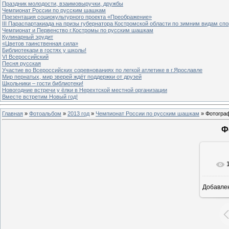
Праздник молодости, взаимовыручки, дружбы
Чемпионат России по русским шашкам
Презентация социокультурного проекта «Преображение»
III Параспартакиада на призы губернатора Костромской области по зимним видам спо
Чемпионат и Первенство г.Костромы по русским шашкам
Кулинарный эрудит
«Цветов таинственная сила»
Библиотекари в гостях у школы!
VI Всероссийский
Песня русская
Участие во Всероссийских соревнованиях по легкой атлетике в г.Ярославле
Мир пернатых, мир зверей ждёт поддержки от друзей
Школьники – гости библиотеки!
Новогодние встречи у ёлки в Нерехтской местной организации
Вместе встретим Новый год!
Главная
»
Фотоальбом
»
2013 год
»
Чемпионат России по русским шашкам
» Фотогра
Ф
Добавле
5