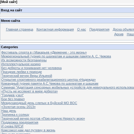
[
Мой сайт
]
Вход на сайт
Меню сайта
Главная страница
Контактная информация
О нас
Предприятия
Доска объявл
Архив
Наш
Categories
Фестиваль спорта в г.Макарьев «Движение - это жизнь»
Межрегиональный турнир по шахматам и шашкам памяти А. С. Чижова
Их возможности безграничны
Интеллектуальное казино
Без доброты и понимания нет человека
Праздник любви к природе
Творческий вечер Веры Ильиной
Открытие спортивного реабилитационного центра «Надежда»
Командный турнир памяти А.С.Чижова по шахматам и шашкам
Семинар "Адаптация сенсорных мобильных устройств для невизуального использова
«Пусть не иссякнет в мире доброта»
"Гордиев узел"
Бои без правил
Международный день слепых в Буйской МО ВОС
«Золотая осень-2013»
Наш день
Тропинка к солнцу
Творческий вечер поэтов «Пою родную Нерехту мою»
Поддержка предприятия
И снова КИСИ
Комсомол нам дал путевку в жизнь
Это чудо маркетри