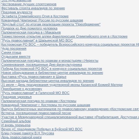
Чествование лучших спортсменов
Фестиваль спорта инвалидов по зрению
Праздник мудрости
Эстафета Олимпийского Огня в Костроме
Командный Чемпионат России по русским шашкам
"Круглый стол" по итогам реализации проекта "Преображение"
Подарок ко Дню пожилого человека
Паломническая поездка в г.Макарьев
Торжественное открытие аллеи факелоносцев Олимпийского огня в г.Костроме
"Русь православная" в Шарьинской МО ВОС
Костромская РО ВОС – победитель Всероссийского конкурса социальных проектов Н
Чудо прозрения
Синяя птица
Отдыхаем вместе
Паломническая поездка по храмам и монастырям г.Нерехты
Соревнования, посвященные Дню физкультурника
Победа Костромской РО ВОС в конкурсе социальных проектов
Новое оборудование в библиотеке-центре инвалидов по зрению
Выставка «Русь православная» в Шарье
Высокая награда библиотеки-центра инвалидов по зрению
21 июля – День празднования чудотворной иконы Казанской Божией Матери
Приобщение к духовному
"Русь православная" в Галичской МО ВОС
Праздник здоровья
Паломническая поездка по храмам г.Костромы
Командный Чемпионат г. Костромы по русским шашкам
Выпуск библиотечных материалов по православному краеведению «Костромские свя
Встреча, посвященная православной песне
Участие в Международной специализированной выставке «Реабилитация. Доступная 
Семейный альбом
И вновь премьера
Вечер «С праздником Победы» в Буйской МО ВОС
Блиц-турнир памяти В.Н.Трусова
День православной книги