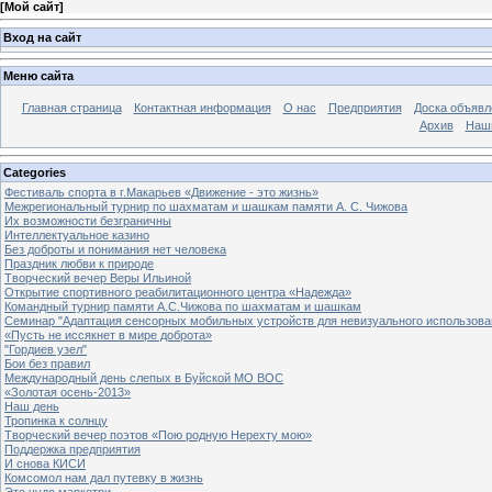
[
Мой сайт
]
Вход на сайт
Меню сайта
Главная страница
Контактная информация
О нас
Предприятия
Доска объявл
Архив
Наш
Categories
Фестиваль спорта в г.Макарьев «Движение - это жизнь»
Межрегиональный турнир по шахматам и шашкам памяти А. С. Чижова
Их возможности безграничны
Интеллектуальное казино
Без доброты и понимания нет человека
Праздник любви к природе
Творческий вечер Веры Ильиной
Открытие спортивного реабилитационного центра «Надежда»
Командный турнир памяти А.С.Чижова по шахматам и шашкам
Семинар "Адаптация сенсорных мобильных устройств для невизуального использова
«Пусть не иссякнет в мире доброта»
"Гордиев узел"
Бои без правил
Международный день слепых в Буйской МО ВОС
«Золотая осень-2013»
Наш день
Тропинка к солнцу
Творческий вечер поэтов «Пою родную Нерехту мою»
Поддержка предприятия
И снова КИСИ
Комсомол нам дал путевку в жизнь
Это чудо маркетри