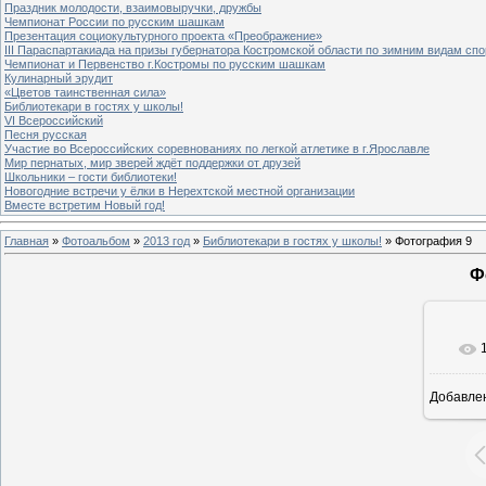
Праздник молодости, взаимовыручки, дружбы
Чемпионат России по русским шашкам
Презентация социокультурного проекта «Преображение»
III Параспартакиада на призы губернатора Костромской области по зимним видам спо
Чемпионат и Первенство г.Костромы по русским шашкам
Кулинарный эрудит
«Цветов таинственная сила»
Библиотекари в гостях у школы!
VI Всероссийский
Песня русская
Участие во Всероссийских соревнованиях по легкой атлетике в г.Ярославле
Мир пернатых, мир зверей ждёт поддержки от друзей
Школьники – гости библиотеки!
Новогодние встречи у ёлки в Нерехтской местной организации
Вместе встретим Новый год!
Главная
»
Фотоальбом
»
2013 год
»
Библиотекари в гостях у школы!
» Фотография 9
Ф
Добавле
8