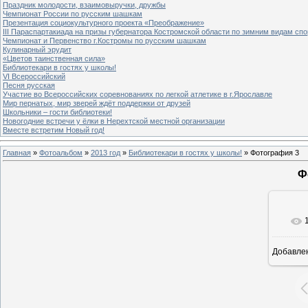
Праздник молодости, взаимовыручки, дружбы
Чемпионат России по русским шашкам
Презентация социокультурного проекта «Преображение»
III Параспартакиада на призы губернатора Костромской области по зимним видам спо
Чемпионат и Первенство г.Костромы по русским шашкам
Кулинарный эрудит
«Цветов таинственная сила»
Библиотекари в гостях у школы!
VI Всероссийский
Песня русская
Участие во Всероссийских соревнованиях по легкой атлетике в г.Ярославле
Мир пернатых, мир зверей ждёт поддержки от друзей
Школьники – гости библиотеки!
Новогодние встречи у ёлки в Нерехтской местной организации
Вместе встретим Новый год!
Главная
»
Фотоальбом
»
2013 год
»
Библиотекари в гостях у школы!
» Фотография 3
Ф
Добавле
8