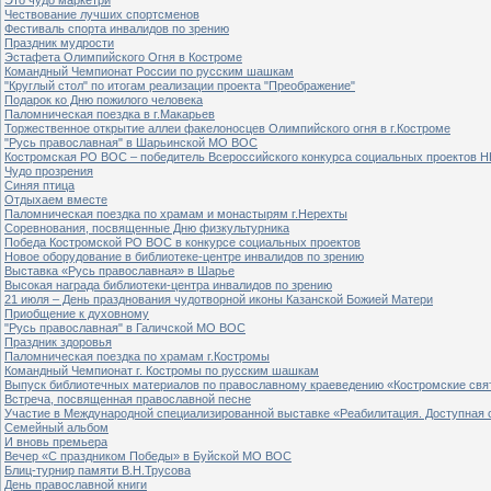
Чествование лучших спортсменов
Фестиваль спорта инвалидов по зрению
Праздник мудрости
Эстафета Олимпийского Огня в Костроме
Командный Чемпионат России по русским шашкам
"Круглый стол" по итогам реализации проекта "Преображение"
Подарок ко Дню пожилого человека
Паломническая поездка в г.Макарьев
Торжественное открытие аллеи факелоносцев Олимпийского огня в г.Костроме
"Русь православная" в Шарьинской МО ВОС
Костромская РО ВОС – победитель Всероссийского конкурса социальных проектов Н
Чудо прозрения
Синяя птица
Отдыхаем вместе
Паломническая поездка по храмам и монастырям г.Нерехты
Соревнования, посвященные Дню физкультурника
Победа Костромской РО ВОС в конкурсе социальных проектов
Новое оборудование в библиотеке-центре инвалидов по зрению
Выставка «Русь православная» в Шарье
Высокая награда библиотеки-центра инвалидов по зрению
21 июля – День празднования чудотворной иконы Казанской Божией Матери
Приобщение к духовному
"Русь православная" в Галичской МО ВОС
Праздник здоровья
Паломническая поездка по храмам г.Костромы
Командный Чемпионат г. Костромы по русским шашкам
Выпуск библиотечных материалов по православному краеведению «Костромские свя
Встреча, посвященная православной песне
Участие в Международной специализированной выставке «Реабилитация. Доступная 
Семейный альбом
И вновь премьера
Вечер «С праздником Победы» в Буйской МО ВОС
Блиц-турнир памяти В.Н.Трусова
День православной книги