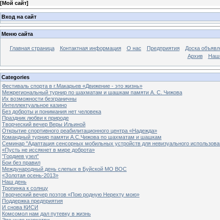
[
Мой сайт
]
Вход на сайт
Меню сайта
Главная страница
Контактная информация
О нас
Предприятия
Доска объявл
Архив
Наш
Categories
Фестиваль спорта в г.Макарьев «Движение - это жизнь»
Межрегиональный турнир по шахматам и шашкам памяти А. С. Чижова
Их возможности безграничны
Интеллектуальное казино
Без доброты и понимания нет человека
Праздник любви к природе
Творческий вечер Веры Ильиной
Открытие спортивного реабилитационного центра «Надежда»
Командный турнир памяти А.С.Чижова по шахматам и шашкам
Семинар "Адаптация сенсорных мобильных устройств для невизуального использова
«Пусть не иссякнет в мире доброта»
"Гордиев узел"
Бои без правил
Международный день слепых в Буйской МО ВОС
«Золотая осень-2013»
Наш день
Тропинка к солнцу
Творческий вечер поэтов «Пою родную Нерехту мою»
Поддержка предприятия
И снова КИСИ
Комсомол нам дал путевку в жизнь
Это чудо маркетри