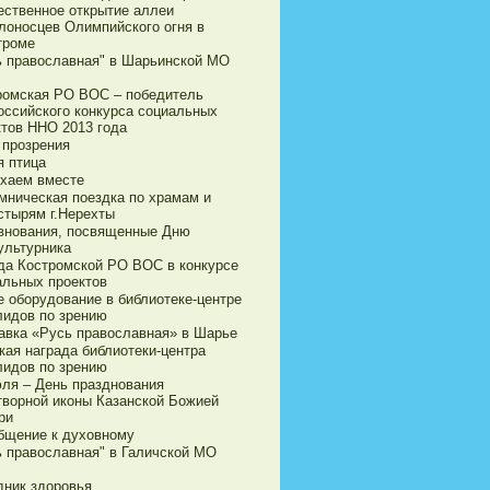
ественное открытие аллеи
лоносцев Олимпийского огня в
троме
ь православная" в Шарьинской МО
ромская РО ВОС – победитель
оссийского конкурса социальных
ктов ННО 2013 года
 прозрения
я птица
хаем вместе
мническая поездка по храмам и
стырям г.Нерехты
внования, посвященные Дню
ультурника
да Костромской РО ВОС в конкурсе
альных проектов
е оборудование в библиотеке-центре
лидов по зрению
авка «Русь православная» в Шарье
кая награда библиотеки-центра
лидов по зрению
юля – День празднования
творной иконы Казанской Божией
ри
бщение к духовному
ь православная" в Галичской МО
дник здоровья