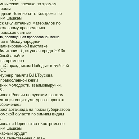
мническая поездка по храмам
стромы
ндный Чемпионат г. Костромы по
ким шашкам
ск библиотечных материалов по
ославному краеведению
тромские святые"
ча, посвященная православной песне
тие в Международной
иализированной выставке
билитация. Доступная среда 2013»
йный альбом
овь премьера
р «С праздником Победы» в Буйской
ВОС
-турнир памяти В.Н.Трусова
 православной книги
дник молодости, взаимовыручки,
бы
ионат России по русским шашкам
ентация социокультурного проекта
ображение»
араспартакиада на призы губернатора
ромской области по зимним видам
та
ионат и Первенство г.Костромы по
ким шашкам
нарный эрудит
тов таинственная сила»