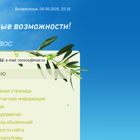
Воскресенье, 09.08.2026, 15:16
 ВОС
62
, e-mail: roovos@mail.ru
ню
вная страница
нтактная информация
ас
едприятия
ка объявлений
ости сайта
тоальбомы