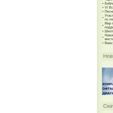
Библи
VI В
Песн
Учас
по ле
Мир 
подд
Школь
Ново
мест
Вмес
Нов
Ска