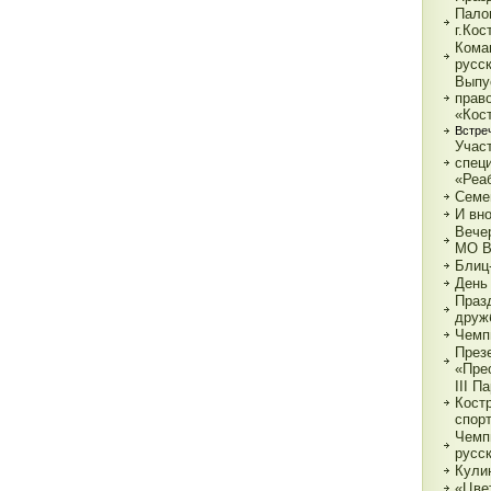
Пало
г.Ко
Кома
русс
Выпу
прав
«Кос
Встре
Учас
спец
«Реа
Семе
И вн
Вече
МО 
Блиц
День
Праз
друж
Чемп
През
«Пре
III П
Кост
спор
Чемп
русс
Кули
«Цве