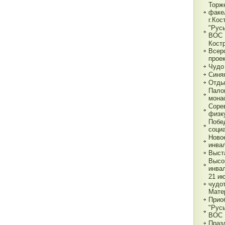
Торж
факе
г.Кос
"Рус
ВОС
Кост
Всер
прое
Чудо
Синя
Отды
Пало
мона
Соре
физк
Побе
соци
Ново
инва
Выст
Высо
инва
21 и
чудо
Мате
Прио
"Рус
ВОС
Праз