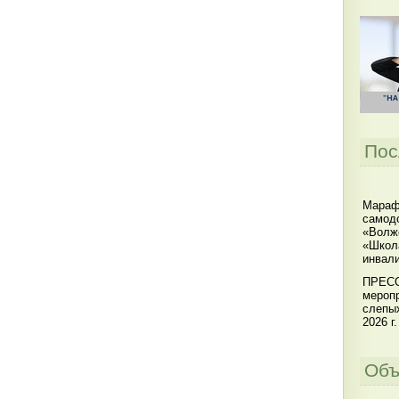
Пос
Мараф
самодо
«Волжс
«Школ
инвал
ПРЕСС
меропр
слепы
2026 г.
Объ