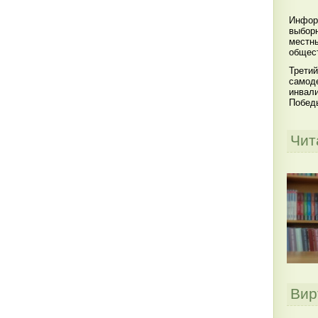
Инфор
выбор
местны
общест
Третий
самоде
инвал
Побед
Чит
Вир