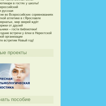
отекари в гостях у школы!
сероссийский
я русская
тие во Всероссийских соревнованиях
гкой атлетике в г.Ярославле
пернатых, мир зверей ждёт
ержки от друзей
ники – гости библиотеки!
годние встречи у ёлки в Нерехтской
ной организации
те встретим Новый год!
ые проекты
чать пособие