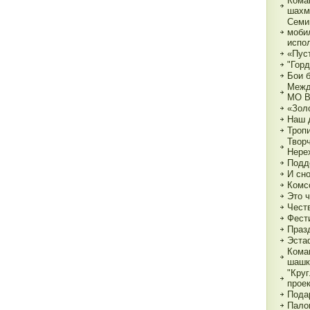
Кома
шахм
Семи
моби
испо
«Пуст
"Горд
Бои 
Межд
МО 
«Зол
Наш 
Тропи
Твор
Нере
Подд
И сн
Комс
Это 
Чест
Фест
Праз
Эста
Кома
шашк
"Круг
прое
Пода
Пало