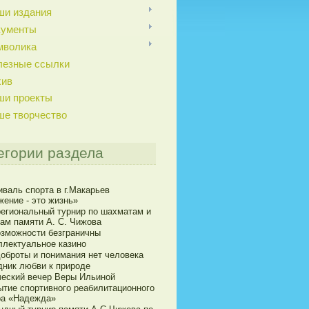
ши издания
кументы
мволика
лезные ссылки
хив
ши проекты
ше творчество
егории раздела
иваль спорта в г.Макарьев
жение - это жизнь»
егиональный турнир по шахматам и
ам памяти А. С. Чижова
озможности безграничны
ллектуальное казино
доброты и понимания нет человека
дник любви к природе
ческий вечер Веры Ильиной
ытие спортивного реабилитационного
ра «Надежда»