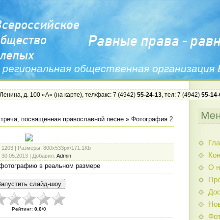
 региональная общественная организация
 Ленина, д. 100 «А» (
на карте
), тел/факс: 7 (4942)
55-24-13
, тел: 7 (4942)
55-14-
Ме
треча, посвященная православной песне
» Фотография 2
Гла
: 1203 |
Размеры
: 800x533px/171.1Kb
Ко
: 30.05.2013 |
Добавил
:
Admin
фотографию в реальном размере
О н
Пр
Дос
Нов
Рейтинг
:
0.0
/
0
Фо