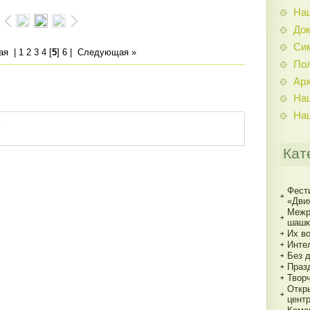
На
До
Си
ая
|
1
2
3
4
[
5
]
6
|
Следующая »
По
Ар
На
На
Кат
Фест
«Дви
Межр
шашк
Их в
Инте
Без 
Праз
Твор
Откр
цент