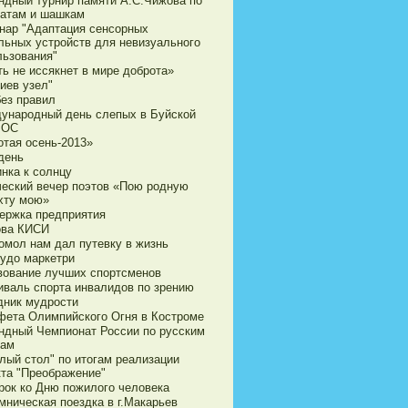
ндный турнир памяти А.С.Чижова по
атам и шашкам
нар "Адаптация сенсорных
льных устройств для невизуального
льзования"
ь не иссякнет в мире доброта»
иев узел"
без правил
ународный день слепых в Буйской
ВОС
отая осень-2013»
день
нка к солнцу
ческий вечер поэтов «Пою родную
хту мою»
ержка предприятия
ова КИСИ
омол нам дал путевку в жизнь
чудо маркетри
вование лучших спортсменов
иваль спорта инвалидов по зрению
дник мудрости
фета Олимпийского Огня в Костроме
ндный Чемпионат России по русским
ам
лый стол" по итогам реализации
кта "Преображение"
рок ко Дню пожилого человека
мническая поездка в г.Макарьев