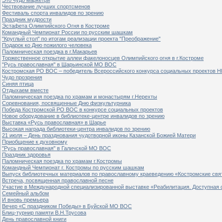
Чествование лучших спортсменов
Фестиваль спорта инвалидов по зрению
Праздник мудрости
Эстафета Олимпийского Огня в Костроме
Командный Чемпионат России по русским шашкам
"Круглый стол" по итогам реализации проекта "Преображение"
Подарок ко Дню пожилого человека
Паломническая поездка в г.Макарьев
Торжественное открытие аллеи факелоносцев Олимпийского огня в г.Костроме
"Русь православная" в Шарьинской МО ВОС
Костромская РО ВОС – победитель Всероссийского конкурса социальных проектов Н
Чудо прозрения
Синяя птица
Отдыхаем вместе
Паломническая поездка по храмам и монастырям г.Нерехты
Соревнования, посвященные Дню физкультурника
Победа Костромской РО ВОС в конкурсе социальных проектов
Новое оборудование в библиотеке-центре инвалидов по зрению
Выставка «Русь православная» в Шарье
Высокая награда библиотеки-центра инвалидов по зрению
21 июля – День празднования чудотворной иконы Казанской Божией Матери
Приобщение к духовному
"Русь православная" в Галичской МО ВОС
Праздник здоровья
Паломническая поездка по храмам г.Костромы
Командный Чемпионат г. Костромы по русским шашкам
Выпуск библиотечных материалов по православному краеведению «Костромские свя
Встреча, посвященная православной песне
Участие в Международной специализированной выставке «Реабилитация. Доступная 
Семейный альбом
И вновь премьера
Вечер «С праздником Победы» в Буйской МО ВОС
Блиц-турнир памяти В.Н.Трусова
День православной книги