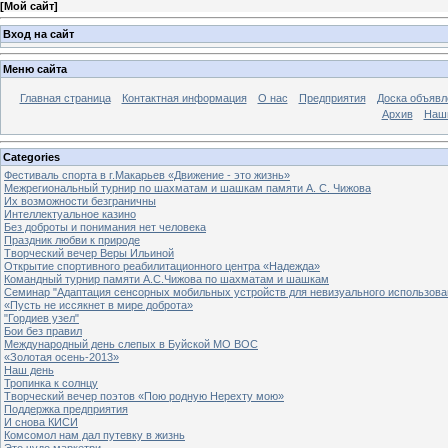
[
Мой сайт
]
Вход на сайт
Меню сайта
Главная страница
Контактная информация
О нас
Предприятия
Доска объявл
Архив
Наш
Categories
Фестиваль спорта в г.Макарьев «Движение - это жизнь»
Межрегиональный турнир по шахматам и шашкам памяти А. С. Чижова
Их возможности безграничны
Интеллектуальное казино
Без доброты и понимания нет человека
Праздник любви к природе
Творческий вечер Веры Ильиной
Открытие спортивного реабилитационного центра «Надежда»
Командный турнир памяти А.С.Чижова по шахматам и шашкам
Семинар "Адаптация сенсорных мобильных устройств для невизуального использова
«Пусть не иссякнет в мире доброта»
"Гордиев узел"
Бои без правил
Международный день слепых в Буйской МО ВОС
«Золотая осень-2013»
Наш день
Тропинка к солнцу
Творческий вечер поэтов «Пою родную Нерехту мою»
Поддержка предприятия
И снова КИСИ
Комсомол нам дал путевку в жизнь
Это чудо маркетри