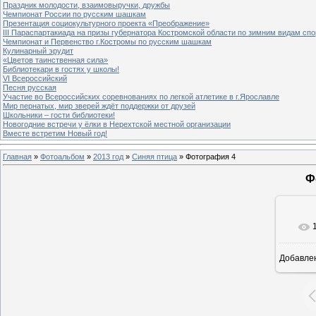
Праздник молодости, взаимовыручки, дружбы
Чемпионат России по русским шашкам
Презентация социокультурного проекта «Преображение»
III Параспартакиада на призы губернатора Костромской области по зимним видам спо
Чемпионат и Первенство г.Костромы по русским шашкам
Кулинарный эрудит
«Цветов таинственная сила»
Библиотекари в гостях у школы!
VI Всероссийский
Песня русская
Участие во Всероссийских соревнованиях по легкой атлетике в г.Ярославле
Мир пернатых, мир зверей ждёт поддержки от друзей
Школьники – гости библиотеки!
Новогодние встречи у ёлки в Нерехтской местной организации
Вместе встретим Новый год!
Главная
»
Фотоальбом
»
2013 год
»
Синяя птица
» Фотография 4
Ф
Добавле
8