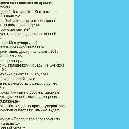
мническая поездка по храмам
стромы
ндный Чемпионат г. Костромы по
ким шашкам
ск библиотечных материалов по
ославному краеведению
тромские святые"
еча, посвященная православной
е
тие в Международной
иализированной выставке
билитация. Доступная среда 2013»
йный альбом
овь премьера
р «С праздником Победы» в Буйской
ВОС
-турнир памяти В.Н.Трусова
 православной книги
дник молодости, взаимовыручки,
бы
ионат России по русским шашкам
ентация социокультурного проекта
ображение»
араспартакиада на призы губернатора
ромской области по зимним видам
та
ионат и Первенство г.Костромы по
ким шашкам
нарный эрудит