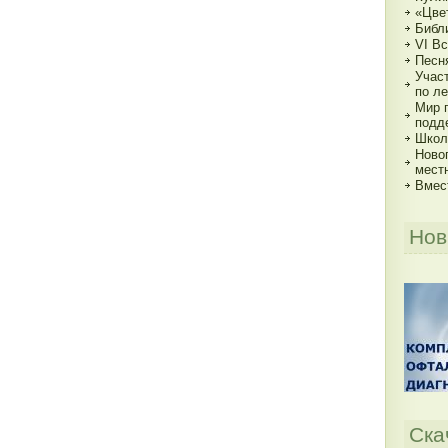
«Цве
Библи
VI В
Песн
Учас
по ле
Мир 
подд
Школь
Ново
мест
Вмес
Нов
Ска