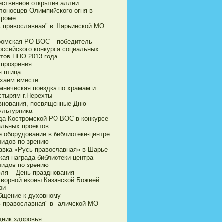
ественное открытие аллеи
лоносцев Олимпийского огня в
троме
ь православная" в Шарьинской МО
ромская РО ВОС – победитель
оссийского конкурса социальных
ктов ННО 2013 года
 прозрения
я птица
хаем вместе
мническая поездка по храмам и
стырям г.Нерехты
внования, посвященные Дню
ультурника
да Костромской РО ВОС в конкурсе
альных проектов
е оборудование в библиотеке-центре
лидов по зрению
авка «Русь православная» в Шарье
кая награда библиотеки-центра
лидов по зрению
юля – День празднования
творной иконы Казанской Божией
ри
бщение к духовному
ь православная" в Галичской МО
дник здоровья