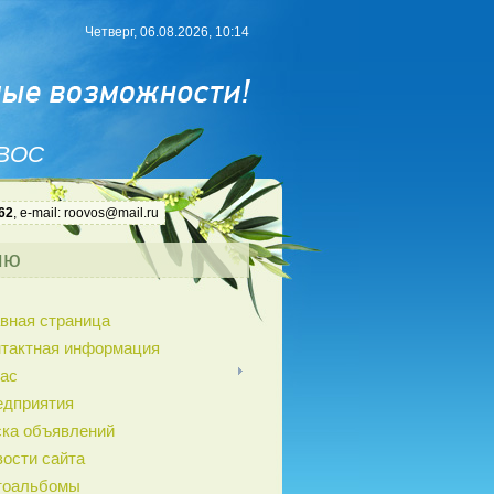
Четверг, 06.08.2026, 10:14
 ВОС
62
, e-mail: roovos@mail.ru
ню
вная страница
нтактная информация
ас
едприятия
ка объявлений
ости сайта
тоальбомы