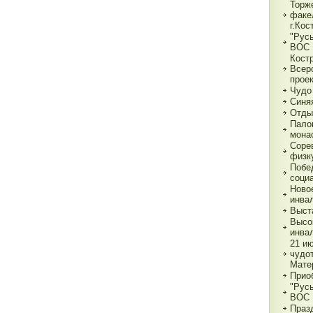
Торж
факе
г.Кос
"Рус
ВОС
Кост
Всер
прое
Чудо
Синя
Отды
Пало
мона
Соре
физк
Побе
соци
Ново
инва
Выст
Высо
инва
21 и
чудо
Мате
Прио
"Рус
ВОС
Праз