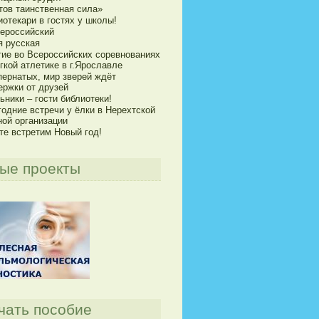
тов таинственная сила»
отекари в гостях у школы!
сероссийский
я русская
тие во Всероссийских соревнованиях
гкой атлетике в г.Ярославле
пернатых, мир зверей ждёт
ержки от друзей
ники – гости библиотеки!
годние встречи у ёлки в Нерехтской
ной организации
те встретим Новый год!
ые проекты
чать пособие