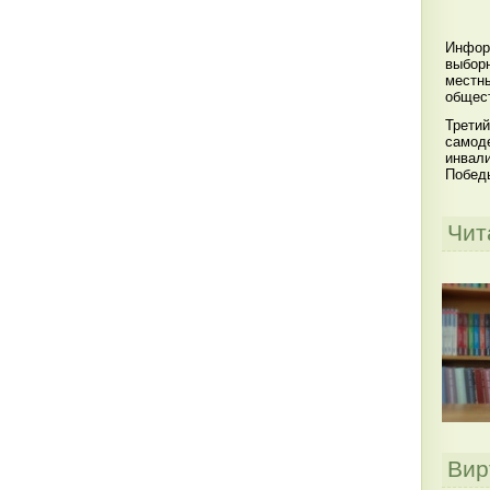
Инфор
выбор
местны
общест
Третий
самоде
инвал
Побед
Чит
Вир