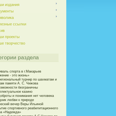
ши издания
кументы
мволика
лезные ссылки
хив
ши проекты
ше творчество
егории раздела
иваль спорта в г.Макарьев
жение - это жизнь»
егиональный турнир по шахматам и
ам памяти А. С. Чижова
озможности безграничны
ллектуальное казино
доброты и понимания нет человека
дник любви к природе
ческий вечер Веры Ильиной
ытие спортивного реабилитационного
ра «Надежда»