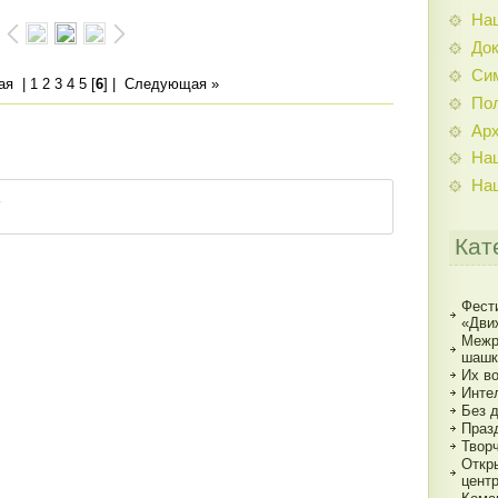
На
До
Си
ая
|
1
2
3
4
5
[
6
] |
Следующая »
По
Ар
На
На
Кат
Фест
«Дви
Межр
шашк
Их в
Инте
Без 
Праз
Твор
Откр
цент