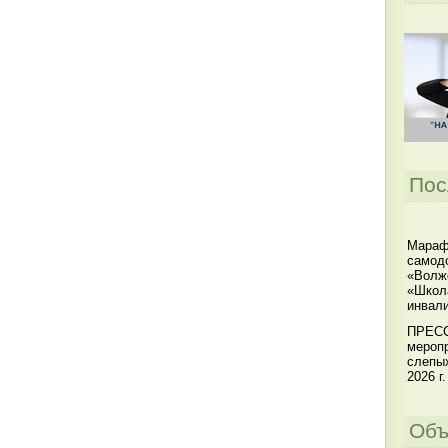
Пос
Мараф
самодо
«Волжс
«Школ
инвал
ПРЕСС
меропр
слепы
2026 г.
Объ