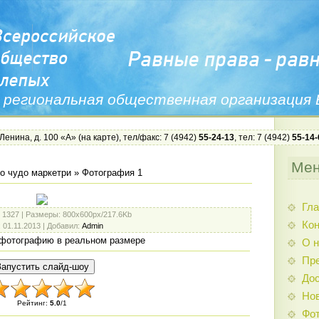
 региональная общественная организация
 Ленина, д. 100 «А» (
на карте
), тел/факс: 7 (4942)
55-24-13
, тел: 7 (4942)
55-14-
Ме
о чудо маркетри
» Фотография 1
Гла
: 1327 |
Размеры
: 800x600px/217.6Kb
Ко
: 01.11.2013 |
Добавил
:
Admin
фотографию в реальном размере
О н
Пр
Дос
Нов
Рейтинг
:
5.0
/
1
Фо