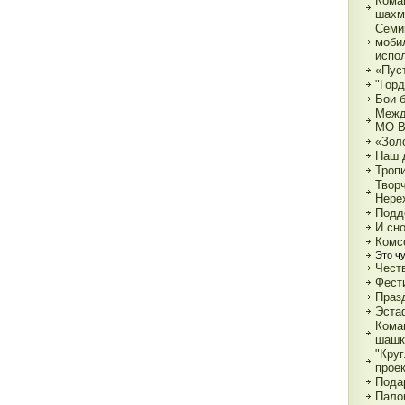
Кома
шахм
Семи
моби
испо
«Пуст
"Горд
Бои 
Межд
МО 
«Зол
Наш 
Тропи
Твор
Нере
Подд
И сн
Комс
Это ч
Чест
Фест
Праз
Эста
Кома
шашк
"Круг
прое
Пода
Пало