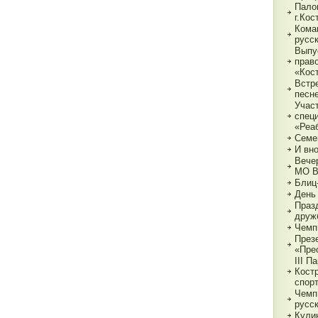
Пало
г.Ко
Кома
русс
Выпу
прав
«Кос
Встр
песн
Учас
спец
«Реа
Семе
И вн
Вече
МО 
Блиц
День
Праз
друж
Чемп
През
«Пре
III П
Кост
спор
Чемп
русс
Кули