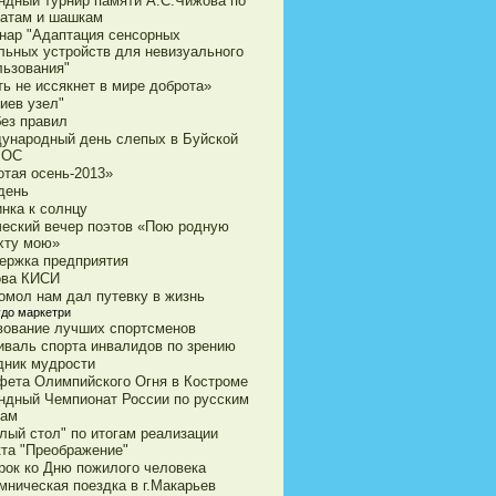
ндный турнир памяти А.С.Чижова по
атам и шашкам
нар "Адаптация сенсорных
льных устройств для невизуального
льзования"
ь не иссякнет в мире доброта»
иев узел"
без правил
ународный день слепых в Буйской
ВОС
отая осень-2013»
день
нка к солнцу
ческий вечер поэтов «Пою родную
хту мою»
ержка предприятия
ова КИСИ
омол нам дал путевку в жизнь
удо маркетри
вование лучших спортсменов
иваль спорта инвалидов по зрению
дник мудрости
фета Олимпийского Огня в Костроме
ндный Чемпионат России по русским
ам
лый стол" по итогам реализации
кта "Преображение"
рок ко Дню пожилого человека
мническая поездка в г.Макарьев