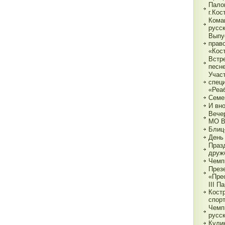
Пало
г.Ко
Кома
русс
Выпу
прав
«Кос
Встр
песн
Учас
спец
«Реа
Семе
И вн
Вече
МО 
Блиц
День
Праз
друж
Чемп
През
«Пре
III П
Кост
спор
Чемп
русс
Кули