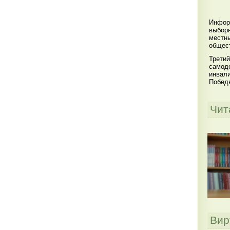
Инфор
выбор
местны
общест
Третий
самоде
инвал
Побед
Чит
Вир