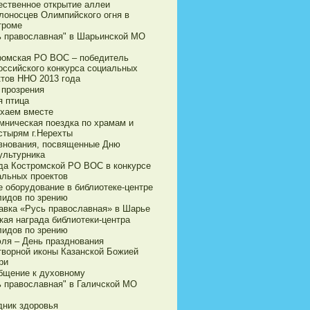
ественное открытие аллеи
лоносцев Олимпийского огня в
троме
ь православная" в Шарьинской МО
ромская РО ВОС – победитель
оссийского конкурса социальных
ктов ННО 2013 года
 прозрения
я птица
хаем вместе
мническая поездка по храмам и
стырям г.Нерехты
внования, посвященные Дню
ультурника
да Костромской РО ВОС в конкурсе
альных проектов
е оборудование в библиотеке-центре
лидов по зрению
авка «Русь православная» в Шарье
кая награда библиотеки-центра
лидов по зрению
юля – День празднования
творной иконы Казанской Божией
ри
бщение к духовному
ь православная" в Галичской МО
дник здоровья