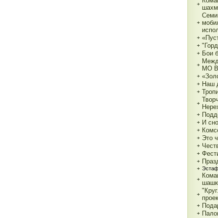
Кома
шахм
Семи
моби
испо
«Пуст
"Горд
Бои 
Межд
МО 
«Зол
Наш 
Тропи
Твор
Нере
Подд
И сн
Комс
Это 
Чест
Фест
Праз
Эстаф
Кома
шашк
"Круг
прое
Пода
Пало