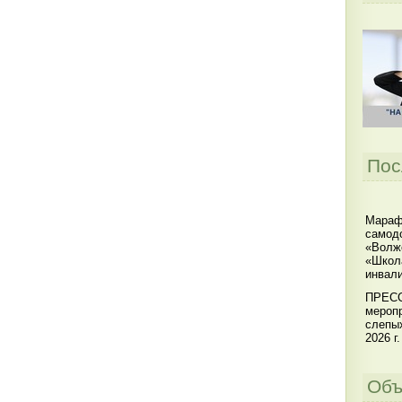
Пос
Мараф
самодо
«Волжс
«Школ
инвал
ПРЕСС
меропр
слепы
2026 г.
Объ