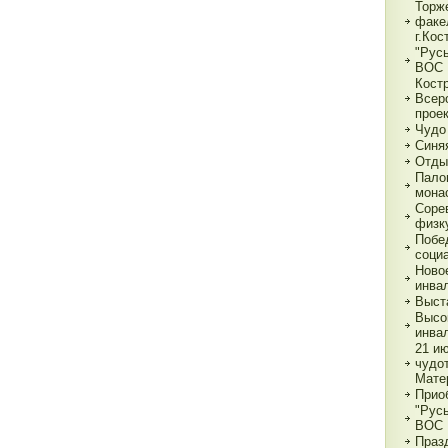
Торж
факе
г.Кос
"Рус
ВОС
Кост
Всер
прое
Чудо
Синя
Отды
Пало
мона
Соре
физк
Побе
соци
Ново
инва
Выст
Высо
инва
21 и
чудо
Мате
Прио
"Рус
ВОС
Праз