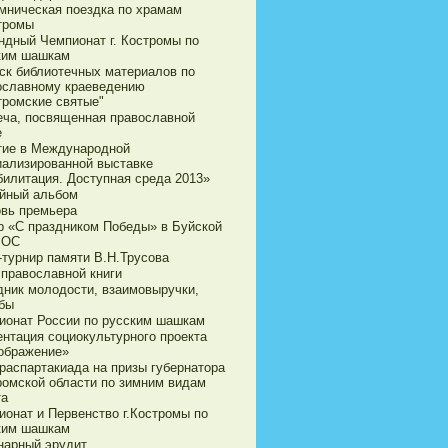
мническая поездка по храмам
стромы
ндный Чемпионат г. Костромы по
ким шашкам
ск библиотечных материалов по
ославному краеведению
тромские святые"
еча, посвященная православной
е
тие в Международной
иализированной выставке
билитация. Доступная среда 2013»
йный альбом
овь премьера
р «С праздником Победы» в Буйской
ВОС
-турнир памяти В.Н.Трусова
 православной книги
дник молодости, взаимовыручки,
бы
ионат России по русским шашкам
ентация социокультурного проекта
ображение»
араспартакиада на призы губернатора
ромской области по зимним видам
та
ионат и Первенство г.Костромы по
ким шашкам
нарный эрудит