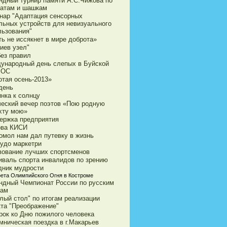
ндный турнир памяти А.С.Чижова по
атам и шашкам
нар "Адаптация сенсорных
льных устройств для невизуального
льзования"
ь не иссякнет в мире доброта»
иев узел"
без правил
ународный день слепых в Буйской
ВОС
отая осень-2013»
день
нка к солнцу
ческий вечер поэтов «Пою родную
хту мою»
ержка предприятия
ова КИСИ
омол нам дал путевку в жизнь
чудо маркетри
вование лучших спортсменов
иваль спорта инвалидов по зрению
дник мудрости
ета Олимпийского Огня в Костроме
ндный Чемпионат России по русским
ам
лый стол" по итогам реализации
кта "Преображение"
рок ко Дню пожилого человека
мническая поездка в г.Макарьев