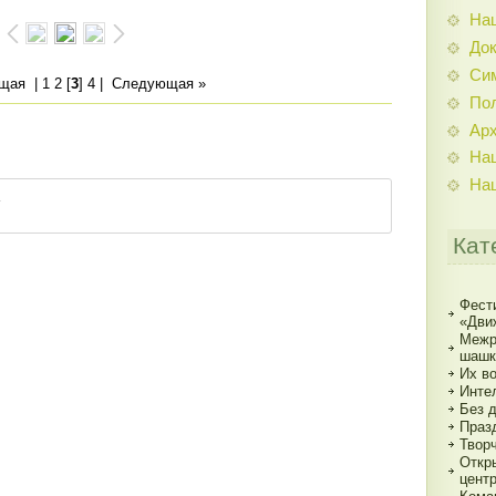
На
До
Си
ущая
|
1
2
[
3
]
4
|
Следующая »
По
Ар
На
На
Кат
Фест
«Дви
Межр
шашк
Их в
Инте
Без 
Праз
Твор
Откр
цент