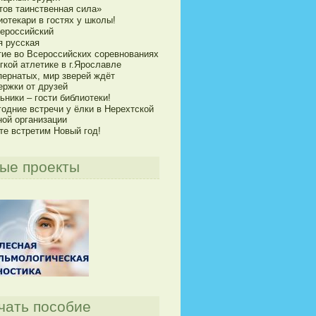
тов таинственная сила»
отекари в гостях у школы!
сероссийский
я русская
тие во Всероссийских соревнованиях
гкой атлетике в г.Ярославле
пернатых, мир зверей ждёт
ержки от друзей
ники – гости библиотеки!
годние встречи у ёлки в Нерехтской
ной организации
те встретим Новый год!
ые проекты
чать пособие