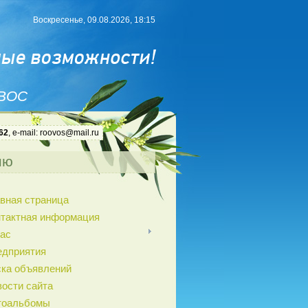
Воскресенье, 09.08.2026, 18:15
 ВОС
62
, e-mail: roovos@mail.ru
ню
вная страница
нтактная информация
ас
едприятия
ка объявлений
ости сайта
тоальбомы