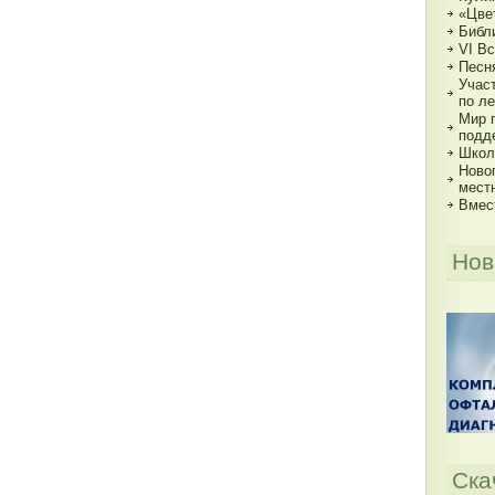
«Цве
Библи
VI В
Песн
Учас
по ле
Мир 
подд
Школь
Ново
мест
Вмес
Нов
Ска