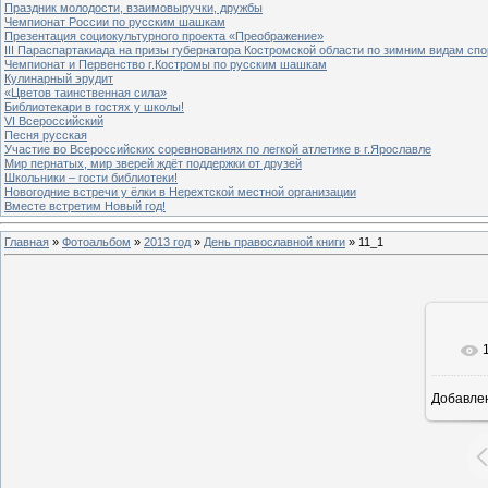
Праздник молодости, взаимовыручки, дружбы
Чемпионат России по русским шашкам
Презентация социокультурного проекта «Преображение»
III Параспартакиада на призы губернатора Костромской области по зимним видам спо
Чемпионат и Первенство г.Костромы по русским шашкам
Кулинарный эрудит
«Цветов таинственная сила»
Библиотекари в гостях у школы!
VI Всероссийский
Песня русская
Участие во Всероссийских соревнованиях по легкой атлетике в г.Ярославле
Мир пернатых, мир зверей ждёт поддержки от друзей
Школьники – гости библиотеки!
Новогодние встречи у ёлки в Нерехтской местной организации
Вместе встретим Новый год!
Главная
»
Фотоальбом
»
2013 год
»
День православной книги
» 11_1
Добавле
8