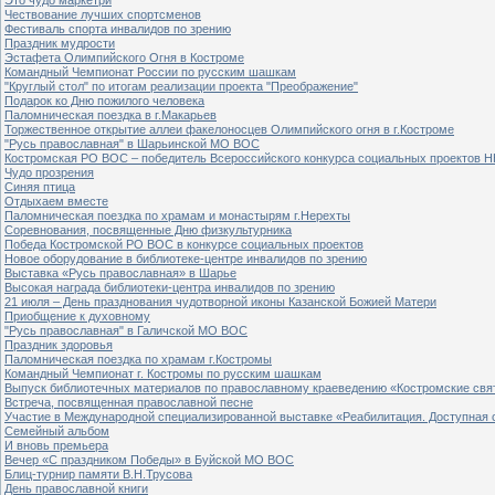
Чествование лучших спортсменов
Фестиваль спорта инвалидов по зрению
Праздник мудрости
Эстафета Олимпийского Огня в Костроме
Командный Чемпионат России по русским шашкам
"Круглый стол" по итогам реализации проекта "Преображение"
Подарок ко Дню пожилого человека
Паломническая поездка в г.Макарьев
Торжественное открытие аллеи факелоносцев Олимпийского огня в г.Костроме
"Русь православная" в Шарьинской МО ВОС
Костромская РО ВОС – победитель Всероссийского конкурса социальных проектов Н
Чудо прозрения
Синяя птица
Отдыхаем вместе
Паломническая поездка по храмам и монастырям г.Нерехты
Соревнования, посвященные Дню физкультурника
Победа Костромской РО ВОС в конкурсе социальных проектов
Новое оборудование в библиотеке-центре инвалидов по зрению
Выставка «Русь православная» в Шарье
Высокая награда библиотеки-центра инвалидов по зрению
21 июля – День празднования чудотворной иконы Казанской Божией Матери
Приобщение к духовному
"Русь православная" в Галичской МО ВОС
Праздник здоровья
Паломническая поездка по храмам г.Костромы
Командный Чемпионат г. Костромы по русским шашкам
Выпуск библиотечных материалов по православному краеведению «Костромские свя
Встреча, посвященная православной песне
Участие в Международной специализированной выставке «Реабилитация. Доступная 
Семейный альбом
И вновь премьера
Вечер «С праздником Победы» в Буйской МО ВОС
Блиц-турнир памяти В.Н.Трусова
День православной книги