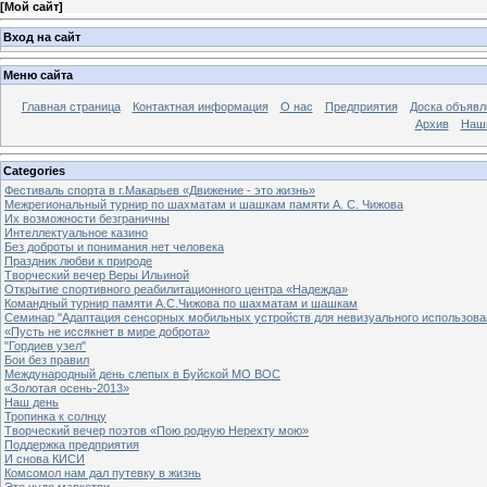
[
Мой сайт
]
Вход на сайт
Меню сайта
Главная страница
Контактная информация
О нас
Предприятия
Доска объявл
Архив
Наш
Categories
Фестиваль спорта в г.Макарьев «Движение - это жизнь»
Межрегиональный турнир по шахматам и шашкам памяти А. С. Чижова
Их возможности безграничны
Интеллектуальное казино
Без доброты и понимания нет человека
Праздник любви к природе
Творческий вечер Веры Ильиной
Открытие спортивного реабилитационного центра «Надежда»
Командный турнир памяти А.С.Чижова по шахматам и шашкам
Семинар "Адаптация сенсорных мобильных устройств для невизуального использова
«Пусть не иссякнет в мире доброта»
"Гордиев узел"
Бои без правил
Международный день слепых в Буйской МО ВОС
«Золотая осень-2013»
Наш день
Тропинка к солнцу
Творческий вечер поэтов «Пою родную Нерехту мою»
Поддержка предприятия
И снова КИСИ
Комсомол нам дал путевку в жизнь
Это чудо маркетри