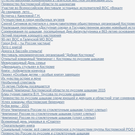
Первенство Костромской области по шахматам
Участие во Всероссийском фестивале эстрадных исполнителей ВОС «Вокал»
До свидания, лето…
Встреча с Кареловой Г.Н.
Путешествие в город необычных музеев
Сергей Ситников встретился с представителями общественных организаций Костром
Реализация программы «Доступная среда» в Государственном архиве новейшей исто
Соревнования по шашкам, посвящённые Дню физкультурника и 863-летию основания 
Летний праздник хорошего настроения
90-лет ВОС в Галичской МО ВОС
Город Буй – ты России частица!
Лето с книгой
Дорога в бассейн открыта!
Фестиваль некоммерческих организаций "Добрая Кострома"
Открытый командный Чемпионат г. Костромы по русским шашкам
Международный День семьи
«Двенадцать стульев» в Костроме
Книги - победители конкурса
Проект «Особым детям – особые книги» завершен
Их чувства острее и ярче
Необычный спектакль
70-летию Победы посвящается
Личный Чемпионат Костромской области по русским шашкам-2015
Блиц-турнир памяти В.Н. Трусова по русским шашкам
Первенство по русским шашкам среди юношей и девушек и областной этап соревно
Успех команды «Костромские берендеи»
Кубок веры - 2015
Итоги Чемпионата России по стоклеточным шашкам (спорт слепых)
Чемпионат России по стоклеточным шашкам (спорт слепых)
Чемпионат России по стоклеточным шашкам (спорт слепых)
Всемирный день здоровья в «Спарте»
«Трогательная» книга
Социальный туризм: всё самое интересное о путешествии группы Костромской РОО
Первенство России по русским и стоклеточным шашкам