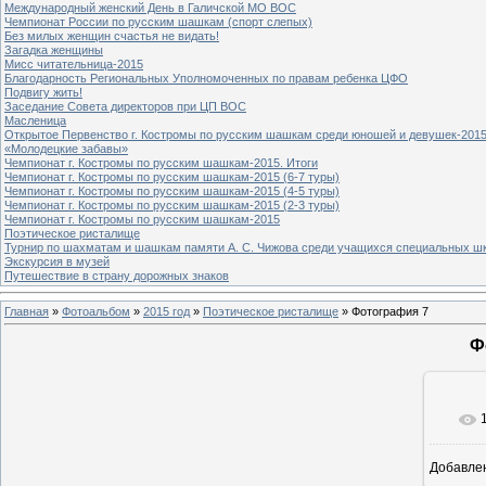
Международный женский День в Галичской МО ВОС
Чемпионат России по русским шашкам (спорт слепых)
Без милых женщин счастья не видать!
Загадка женщины
Мисс читательница-2015
Благодарность Региональных Уполномоченных по правам ребенка ЦФО
Подвигу жить!
Заседание Совета директоров при ЦП ВОС
Масленица
Открытое Первенство г. Костромы по русским шашкам среди юношей и девушек-2015
«Молодецкие забавы»
Чемпионат г. Костромы по русским шашкам-2015. Итоги
Чемпионат г. Костромы по русским шашкам-2015 (6-7 туры)
Чемпионат г. Костромы по русским шашкам-2015 (4-5 туры)
Чемпионат г. Костромы по русским шашкам-2015 (2-3 туры)
Чемпионат г. Костромы по русским шашкам-2015
Поэтическое ристалище
Турнир по шахматам и шашкам памяти А. С. Чижова среди учащихся специальных шк
Экскурсия в музей
Путешествие в страну дорожных знаков
Главная
»
Фотоальбом
»
2015 год
»
Поэтическое ристалище
» Фотография 7
Ф
Добавле
5