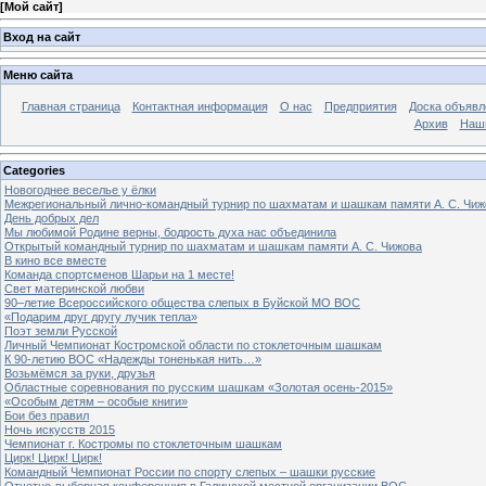
[
Мой сайт
]
Вход на сайт
Меню сайта
Главная страница
Контактная информация
О нас
Предприятия
Доска объявл
Архив
Наш
Categories
Новогоднее веселье у ёлки
Межрегиональный лично-командный турнир по шахматам и шашкам памяти А. С. Чиж
День добрых дел
Мы любимой Родине верны, бодрость духа нас объединила
Открытый командный турнир по шахматам и шашкам памяти А. С. Чижова
В кино все вместе
Команда спортсменов Шарьи на 1 месте!
Свет материнской любви
90–летие Всероссийского общества слепых в Буйской МО ВОС
«Подарим друг другу лучик тепла»
Поэт земли Русской
Личный Чемпионат Костромской области по стоклеточным шашкам
К 90-летию ВОС «Надежды тоненькая нить…»
Возьмёмся за руки, друзья
Областные соревнования по русским шашкам «Золотая осень-2015»
«Особым детям – особые книги»
Бои без правил
Ночь искусств 2015
Чемпионат г. Костромы по стоклеточным шашкам
Цирк! Цирк! Цирк!
Командный Чемпионат России по спорту слепых – шашки русские
Отчетно-выборная конференция в Галичской местной организации ВОС