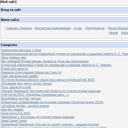
[
Мой сайт
]
Вход на сайт
Меню сайта
Главная страница
Контактная информация
О нас
Предприятия
Доска объявл
Архив
Наш
Categories
Новогоднее веселье у ёлки
Межрегиональный лично-командный турнир по шахматам и шашкам памяти А. С. Чиж
День добрых дел
Мы любимой Родине верны, бодрость духа нас объединила
Открытый командный турнир по шахматам и шашкам памяти А. С. Чижова
В кино все вместе
Команда спортсменов Шарьи на 1 месте!
Свет материнской любви
90–летие Всероссийского общества слепых в Буйской МО ВОС
«Подарим друг другу лучик тепла»
Поэт земли Русской
Личный Чемпионат Костромской области по стоклеточным шашкам
К 90-летию ВОС «Надежды тоненькая нить…»
Возьмёмся за руки, друзья
Областные соревнования по русским шашкам «Золотая осень-2015»
«Особым детям – особые книги»
Бои без правил
Ночь искусств 2015
Чемпионат г. Костромы по стоклеточным шашкам
Цирк! Цирк! Цирк!
Командный Чемпионат России по спорту слепых – шашки русские
Отчетно-выборная конференция в Галичской местной организации ВОС