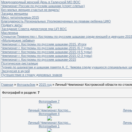
Международный женский День в Галичской МО ВОС
Чемпионат России по русским шашкам (спорт слепых)
Без милых женщин счастья не видать!
Загадка женщины
Мисс читательница-2015
Благодарность Региональных Уполномоченных по правам ребенка ЦФО
Подвигу жить!
Заседание Совета директоров при ЦП ВОС
Масленица
Открытое Первенство г. Костромы по русским шашкам среди юношей и девушек-2015
«Молодецкие забавы»
Чемпионат г. Костромы по русским шашкам-2015. Итоги
Чемпионат г. Костромы по русским шашкам-2015 (6-7 туры)
Чемпионат г. Костромы по русским шашкам-2015 (4-5 туры)
Чемпионат г. Костромы по русским шашкам-2015 (2-3 туры)
Чемпионат г. Костромы по русским шашкам-2015
Поэтическое ристалище
Турнир по шахматам и шашкам памяти А. С. Чижова среди учащихся специальных шк
Экскурсия в музей
Путешествие в страну дорожных знаков
Главная
»
Фотоальбом
»
2015 год
» Личный Чемпионат Костромской области по сток
Фотографий в разделе
:
7
Фотография 7
Личный Чемпионат Костро...
Личны
Фотография 4
Личный Чемпионат Костро...
Личны
Фотография 1