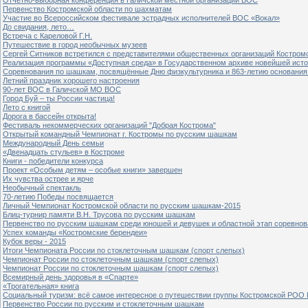
Первенство Костромской области по шахматам
Участие во Всероссийском фестивале эстрадных исполнителей ВОС «Вокал»
До свидания, лето…
Встреча с Кареловой Г.Н.
Путешествие в город необычных музеев
Сергей Ситников встретился с представителями общественных организаций Костром
Реализация программы «Доступная среда» в Государственном архиве новейшей исто
Соревнования по шашкам, посвящённые Дню физкультурника и 863-летию основания 
Летний праздник хорошего настроения
90-лет ВОС в Галичской МО ВОС
Город Буй – ты России частица!
Лето с книгой
Дорога в бассейн открыта!
Фестиваль некоммерческих организаций "Добрая Кострома"
Открытый командный Чемпионат г. Костромы по русским шашкам
Международный День семьи
«Двенадцать стульев» в Костроме
Книги - победители конкурса
Проект «Особым детям – особые книги» завершен
Их чувства острее и ярче
Необычный спектакль
70-летию Победы посвящается
Личный Чемпионат Костромской области по русским шашкам-2015
Блиц-турнир памяти В.Н. Трусова по русским шашкам
Первенство по русским шашкам среди юношей и девушек и областной этап соревно
Успех команды «Костромские берендеи»
Кубок веры - 2015
Итоги Чемпионата России по стоклеточным шашкам (спорт слепых)
Чемпионат России по стоклеточным шашкам (спорт слепых)
Чемпионат России по стоклеточным шашкам (спорт слепых)
Всемирный день здоровья в «Спарте»
«Трогательная» книга
Социальный туризм: всё самое интересное о путешествии группы Костромской РОО
Первенство России по русским и стоклеточным шашкам