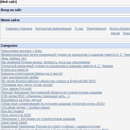
[
Мой сайт
]
Вход на сайт
Меню сайта
Главная страница
Контактная информация
О нас
Предприятия
Доска объявл
Архив
Наш
Categories
Новогоднее веселье у ёлки
Межрегиональный лично-командный турнир по шахматам и шашкам памяти А. С. Чиж
День добрых дел
Мы любимой Родине верны, бодрость духа нас объединила
Открытый командный турнир по шахматам и шашкам памяти А. С. Чижова
В кино все вместе
Команда спортсменов Шарьи на 1 месте!
Свет материнской любви
90–летие Всероссийского общества слепых в Буйской МО ВОС
«Подарим друг другу лучик тепла»
Поэт земли Русской
Личный Чемпионат Костромской области по стоклеточным шашкам
К 90-летию ВОС «Надежды тоненькая нить…»
Возьмёмся за руки, друзья
Областные соревнования по русским шашкам «Золотая осень-2015»
«Особым детям – особые книги»
Бои без правил
Ночь искусств 2015
Чемпионат г. Костромы по стоклеточным шашкам
Цирк! Цирк! Цирк!
Командный Чемпионат России по спорту слепых – шашки русские
Отчетно-выборная конференция в Галичской местной организации ВОС