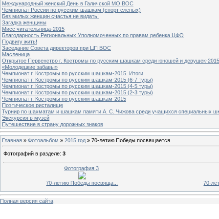
Международный женский День в Галичской МО ВОС
Чемпионат России по русским шашкам (спорт слепых)
Без милых женщин счастья не видать!
Загадка женщины
Мисс читательница-2015
Благодарность Региональных Уполномоченных по правам ребенка ЦФО
Подвигу жить!
Заседание Совета директоров при ЦП ВОС
Масленица
Открытое Первенство г. Костромы по русским шашкам среди юношей и девушек-2015
«Молодецкие забавы»
Чемпионат г. Костромы по русским шашкам-2015. Итоги
Чемпионат г. Костромы по русским шашкам-2015 (6-7 туры)
Чемпионат г. Костромы по русским шашкам-2015 (4-5 туры)
Чемпионат г. Костромы по русским шашкам-2015 (2-3 туры)
Чемпионат г. Костромы по русским шашкам-2015
Поэтическое ристалище
Турнир по шахматам и шашкам памяти А. С. Чижова среди учащихся специальных шк
Экскурсия в музей
Путешествие в страну дорожных знаков
Главная
»
Фотоальбом
»
2015 год
» 70-летию Победы посвящается
Фотографий в разделе
:
3
Фотография 3
70-летию Победы посвяща...
70-ле
Полная версия сайта