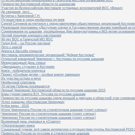
Первенство Костромской области по шахматам
Участие во Всероссийском фестивале эстрадных исполнителей ВОС «Вокал»
До свидания, лето…
Встреча с Кареловой Г.Н.
Путешествие в город необычных музеев
Сергей Ситников встретился с представителями общественных организаций Костром
Реализация программы «Доступная среда» в Государственном архиве новейшей исто
Соревнования по шашкам, посвящённые Дню физкультурника и 863-летию основания 
Летний праздник хорошего настроения
90-лет ВОС в Галичской МО ВОС
Город Буй – ты России частица!
Лето с книгой
Дорога в бассейн открыта!
Фестиваль некоммерческих организаций "Добрая Кострома"
Открытый командный Чемпионат г. Костромы по русским шашкам
Международный День семьи
«Двенадцать стульев» в Костроме
Книги - победители конкурса
Проект «Особым детям – особые книги» завершен
Их чувства острее и ярче
Необычный спектакль
70-летию Победы посвящается
Личный Чемпионат Костромской области по русским шашкам-2015
Блиц-турнир памяти В.Н. Трусова по русским шашкам
Первенство по русским шашкам среди юношей и девушек и областной этап соревно
Успех команды «Костромские берендеи»
Кубок веры - 2015
Итоги Чемпионата России по стоклеточным шашкам (спорт слепых)
Чемпионат России по стоклеточным шашкам (спорт слепых)
Чемпионат России по стоклеточным шашкам (спорт слепых)
Всемирный день здоровья в «Спарте»
«Трогательная» книга
Социальный туризм: всё самое интересное о путешествии группы Костромской РОО
Первенство России по русским и стоклеточным шашкам