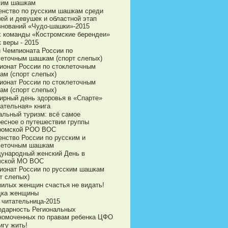
ким шашкам
енство по русским шашкам среди
ей и девушек и областной этап
внований «Чудо-шашки»-2015
х команды «Костромские берендеи»
 веры - 2015
и Чемпионата России по
леточным шашкам (спорт слепых)
ионат России по стоклеточным
ам (спорт слепых)
ионат России по стоклеточным
ам (спорт слепых)
ирный день здоровья в «Спарте»
ательная» книга
альный туризм: всё самое
ресное о путешествии группы
ромской РОО ВОС
енство России по русским и
леточным шашкам
ународный женский День в
чской МО ВОС
ионат России по русским шашкам
т слепых)
милых женщин счастья не видать!
дка женщины
 читательница-2015
одарность Региональных
номоченных по правам ребенка ЦФО
игу жить!