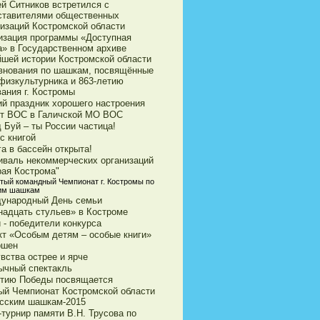
ей Ситников встретился с
ставителями общественных
низаций Костромской области
изация программы «Доступная
а» в Государственном архиве
йшей истории Костромской области
внования по шашкам, посвящённые
физкультурника и 863-летию
ания г. Костромы
ий праздник хорошего настроения
ет ВОС в Галичской МО ВОС
 Буй – ты России частица!
с книгой
а в бассейн открыта!
иваль некоммерческих организаций
рая Кострома"
тый командный Чемпионат г. Костромы по
им шашкам
ународный День семьи
надцать стульев» в Костроме
 - победители конкурса
кт «Особым детям – особые книги»
ршен
вства острее и ярче
ычный спектакль
етию Победы посвящается
ый Чемпионат Костромской области
усским шашкам-2015
турнир памяти В.Н. Трусова по