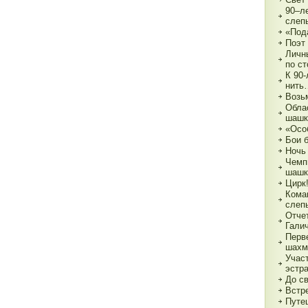
90–л
слеп
«Под
Поэт
Личн
по с
К 90
нить
Возь
Обла
шашк
«Осо
Бои 
Ночь
Чемп
шашк
Цирк!
Кома
слеп
Отче
Гали
Перв
шахм
Учас
эстр
До с
Встре
Путе