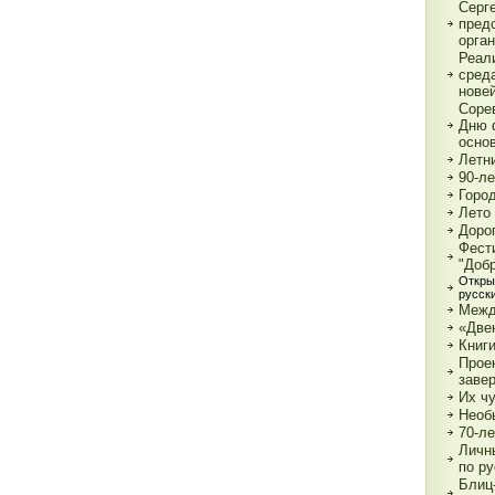
Серг
пред
орга
Реал
сред
нове
Соре
Дню 
основ
Летн
90-л
Город
Лето 
Дорог
Фест
"Доб
Откры
русск
Межд
«Две
Книги
Прое
заве
Их чу
Необ
70-л
Личн
по р
Блиц-