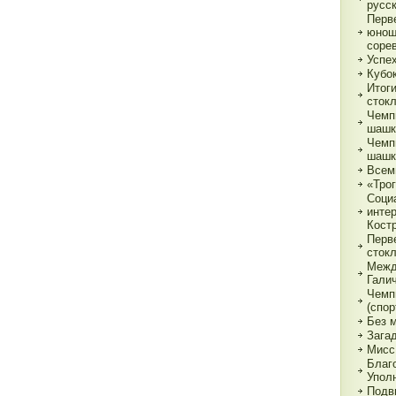
русс
Перв
юнош
соре
Успе
Кубок
Итог
сток
Чемп
шашк
Чемп
шашк
Всем
«Трог
Соци
инте
Кост
Перв
сток
Межд
Гали
Чемп
(спор
Без 
Зага
Мисс
Благ
Упол
Подв