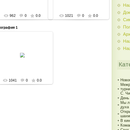
На
До
962
0
0.0
1021
0
0.0
Си
По
ография 1
Ар
На
На
02.06.2015
Admin
Кат
Ново
1041
0
0.0
Межр
турн
С. Ч
День
Мы л
духа
Откр
шахм
В кин
Кома
Свет