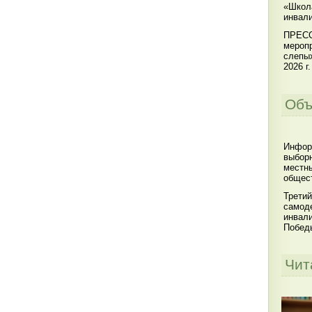
«Школ
инвал
ПРЕСС
меропр
слепы
2026 г.
Объ
Инфор
выбор
местны
общест
Третий
самоде
инвал
Побед
Чит