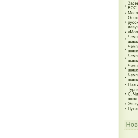
Засе
ВОС
Масл
Откр
русс
деву
«Мол
Чемп
шашк
Чемп
шашка
Чемп
шашка
Чемп
шашка
Чемп
шашк
Поэт
Турн
С. Ч
школ
Экск
Путе
Нов