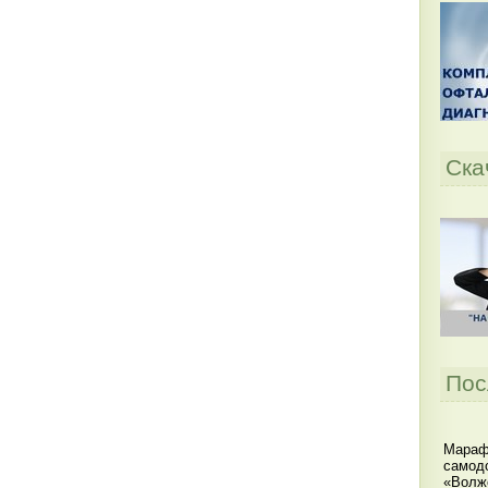
Ска
Пос
Мараф
самодо
«Волжс