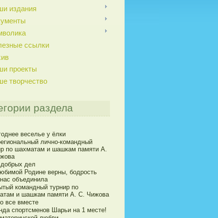
ши издания
кументы
мволика
лезные ссылки
хив
ши проекты
ше творчество
егории раздела
годнее веселье у ёлки
егиональный лично-командный
ир по шахматам и шашкам памяти А.
ижова
 добрых дел
юбимой Родине верны, бодрость
 нас объединила
ытый командный турнир по
атам и шашкам памяти А. С. Чижова
о все вместе
нда спортсменов Шарьи на 1 месте!
 материнской любви