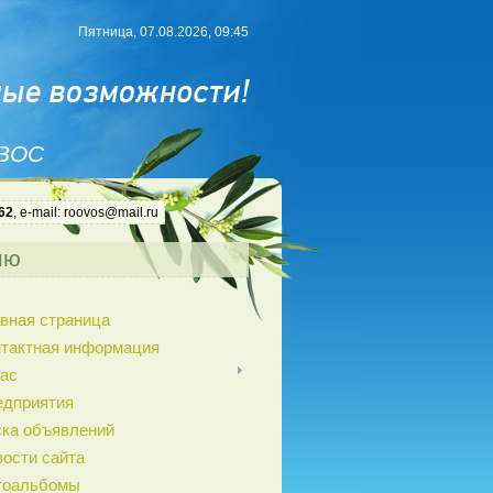
Пятница, 07.08.2026, 09:45
 ВОС
62
, e-mail: roovos@mail.ru
ню
вная страница
нтактная информация
ас
едприятия
ка объявлений
ости сайта
тоальбомы