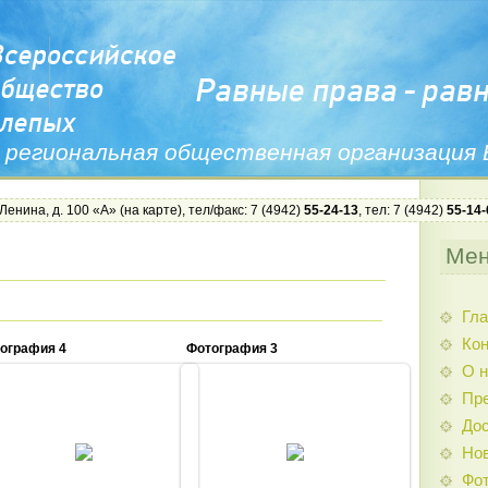
 региональная общественная организация
 Ленина, д. 100 «А» (
на карте
), тел/факс: 7 (4942)
55-24-13
, тел: 7 (4942)
55-14-
Ме
Гла
Ко
ография 4
Фотография 3
О н
Пр
Дос
02.06.2015
02.06.2015
Нов
Admin
Admin
Фо