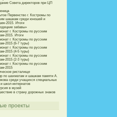
дание Совета директоров при ЦП
еница
ытое Первенство г. Костромы по
ким шашкам среди юношей и
шек-2015. Итоги
одецкие забавы»
ионат г. Костромы по русским
ам-2015. Итоги
ионат г. Костромы по русским
м-2015 (6-7 туры)
ионат г. Костромы по русским
м-2015 (4-5 туры)
ионат г. Костромы по русским
м-2015 (2-3 туры)
ионат г. Костромы по русским
ам-2015
ическое ристалище
ир по шахматам и шашкам памяти А.
ижова среди учащихся специальных
 и школ-интернатов
урсия в музей
шествие в страну дорожных знаков
ые проекты