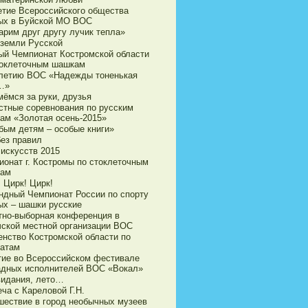
етие Всероссийского общества
ых в Буйской МО ВОС
арим друг другу лучик тепла»
 земли Русской
ый Чемпионат Костромской области
токлеточным шашкам
-летию ВОС «Надежды тоненькая
…»
мёмся за руки, друзья
стные соревнования по русским
ам «Золотая осень-2015»
бым детям – особые книги»
без правил
 искусств 2015
ионат г. Костромы по стоклеточным
ам
 Цирк! Цирк!
ндный Чемпионат России по спорту
ых – шашки русские
тно-выборная конференция в
чской местной организации ВОС
енство Костромской области по
атам
тие во Всероссийском фестивале
адных исполнителей ВОС «Вокал»
видания, лето…
ча с Кареловой Г.Н.
шествие в город необычных музеев