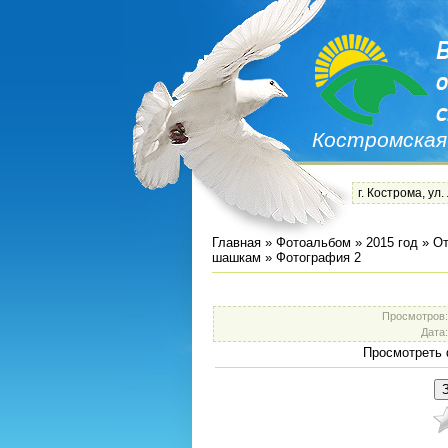
Костромская
г. Кострома, ул.
Главная
»
Фотоальбом
»
2015 год
»
От
шашкам
» Фотография 2
Просмотров
Дата
Просмотреть 