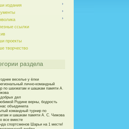
ши издания
кументы
мволика
лезные ссылки
хив
ши проекты
ше творчество
егории раздела
годнее веселье у ёлки
егиональный лично-командный
ир по шахматам и шашкам памяти А.
ижова
 добрых дел
юбимой Родине верны, бодрость
 нас объединила
ытый командный турнир по
атам и шашкам памяти А. С. Чижова
о все вместе
нда спортсменов Шарьи на 1 месте!
 материнской любви