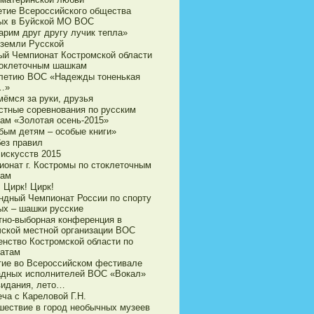
етие Всероссийского общества
ых в Буйской МО ВОС
арим друг другу лучик тепла»
 земли Русской
ый Чемпионат Костромской области
токлеточным шашкам
-летию ВОС «Надежды тоненькая
…»
мёмся за руки, друзья
стные соревнования по русским
ам «Золотая осень-2015»
бым детям – особые книги»
без правил
 искусств 2015
ионат г. Костромы по стоклеточным
ам
 Цирк! Цирк!
ндный Чемпионат России по спорту
ых – шашки русские
тно-выборная конференция в
чской местной организации ВОС
енство Костромской области по
атам
тие во Всероссийском фестивале
адных исполнителей ВОС «Вокал»
видания, лето…
ча с Кареловой Г.Н.
шествие в город необычных музеев