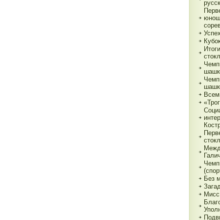
русс
Перв
юнош
соре
Успе
Кубок
Итог
сток
Чемп
шашк
Чемп
шашк
Всем
«Трог
Соци
инте
Кост
Перв
сток
Межд
Гали
Чемп
(спор
Без 
Зага
Мисс
Благ
Упол
Подв