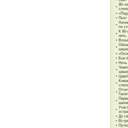
90–л
слеп
«Под
Поэт
Личн
по с
К 90
нить
Возь
Обла
шашк
«Осо
Бои 
Ночь
Чемп
шашк
Цирк!
Кома
слеп
Отче
Гали
Перв
шахм
Учас
эстр
До с
Встре
Путе