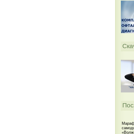
Ска
Пос
Мараф
самодо
«Волжс