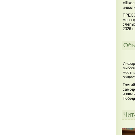
«Школ
инвал
ПРЕСС
меропр
слепы
2026 г.
Объ
Инфор
выбор
местны
общест
Третий
самоде
инвал
Побед
Чит