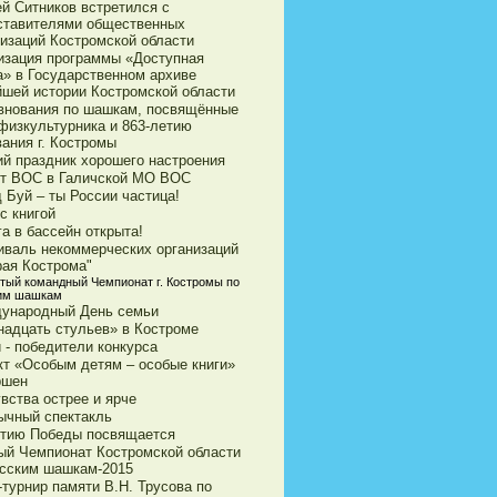
ей Ситников встретился с
ставителями общественных
низаций Костромской области
изация программы «Доступная
а» в Государственном архиве
йшей истории Костромской области
внования по шашкам, посвящённые
физкультурника и 863-летию
ания г. Костромы
ий праздник хорошего настроения
ет ВОС в Галичской МО ВОС
 Буй – ты России частица!
с книгой
а в бассейн открыта!
иваль некоммерческих организаций
рая Кострома"
тый командный Чемпионат г. Костромы по
им шашкам
ународный День семьи
надцать стульев» в Костроме
 - победители конкурса
кт «Особым детям – особые книги»
ршен
вства острее и ярче
ычный спектакль
етию Победы посвящается
ый Чемпионат Костромской области
усским шашкам-2015
турнир памяти В.Н. Трусова по