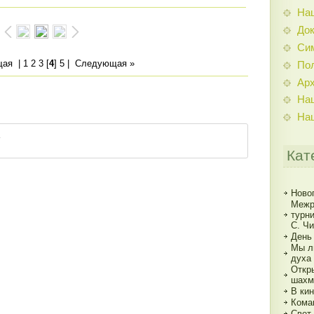
На
До
Си
щая
|
1
2
3
[
4
]
5
|
Следующая »
По
Ар
На
На
Кат
Ново
Межр
турн
С. Ч
День
Мы л
духа
Откр
шахм
В кин
Кома
Свет