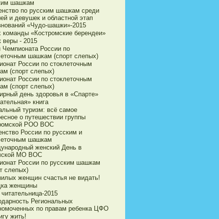
ким шашкам
енство по русским шашкам среди
ей и девушек и областной этап
внований «Чудо-шашки»-2015
х команды «Костромские берендеи»
 веры - 2015
и Чемпионата России по
леточным шашкам (спорт слепых)
ионат России по стоклеточным
ам (спорт слепых)
ионат России по стоклеточным
ам (спорт слепых)
ирный день здоровья в «Спарте»
ательная» книга
альный туризм: всё самое
ресное о путешествии группы
ромской РОО ВОС
енство России по русским и
леточным шашкам
ународный женский День в
чской МО ВОС
ионат России по русским шашкам
т слепых)
милых женщин счастья не видать!
дка женщины
 читательница-2015
одарность Региональных
номоченных по правам ребенка ЦФО
игу жить!