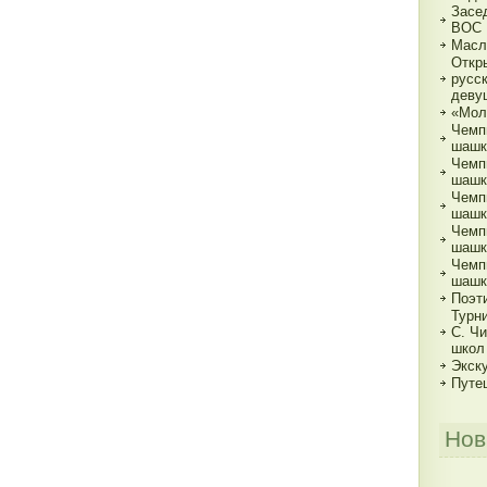
Засе
ВОС
Масл
Откр
русс
деву
«Мол
Чемп
шашк
Чемп
шашка
Чемп
шашка
Чемп
шашка
Чемп
шашк
Поэт
Турн
С. Ч
школ
Экск
Путе
Нов