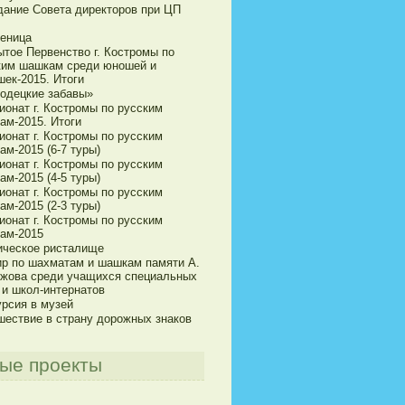
дание Совета директоров при ЦП
еница
ытое Первенство г. Костромы по
ким шашкам среди юношей и
шек-2015. Итоги
одецкие забавы»
ионат г. Костромы по русским
ам-2015. Итоги
ионат г. Костромы по русским
м-2015 (6-7 туры)
ионат г. Костромы по русским
м-2015 (4-5 туры)
ионат г. Костромы по русским
м-2015 (2-3 туры)
ионат г. Костромы по русским
ам-2015
ическое ристалище
ир по шахматам и шашкам памяти А.
ижова среди учащихся специальных
 и школ-интернатов
урсия в музей
шествие в страну дорожных знаков
ые проекты