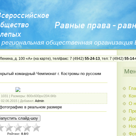
 региональная общественная организация
 Ленина, д. 100 «А» (
на карте
), тел/факс: 7 (4942)
55-24-13
, тел: 7 (4942)
55-14-
Ме
крытый командный Чемпионат г. Костромы по русским
Гла
Ко
: 1031 |
Размеры
: 800x600px/204.6Kb
: 02.06.2015 |
Добавил
:
Admin
О н
фотографию в реальном размере
Пр
Дос
Нов
Фо
Рейтинг
:
0.0
/
0