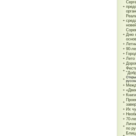
Серг
пред
орга
Реал
сред
нове
Соре
Дню 
основ
Летн
90-л
Город
Лето 
Дорог
Фест
"Доб
Откры
русск
Межд
«Две
Книги
Прое
заве
Их чу
Необ
70-л
Личн
по р
Блиц-