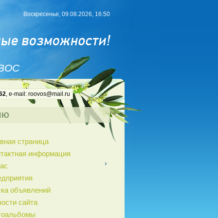
Воскресенье, 09.08.2026, 16:50
 ВОС
62
, e-mail: roovos@mail.ru
ню
вная страница
нтактная информация
ас
едприятия
ка объявлений
ости сайта
тоальбомы