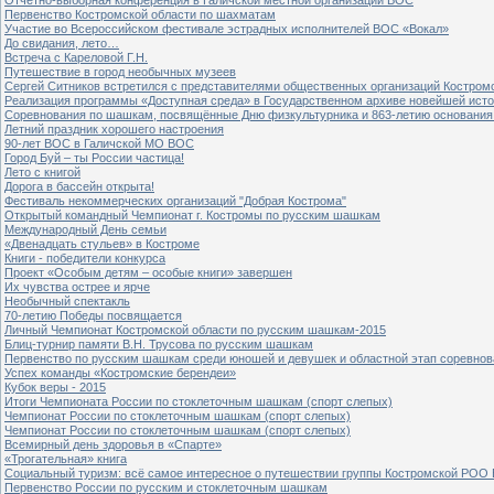
Первенство Костромской области по шахматам
Участие во Всероссийском фестивале эстрадных исполнителей ВОС «Вокал»
До свидания, лето…
Встреча с Кареловой Г.Н.
Путешествие в город необычных музеев
Сергей Ситников встретился с представителями общественных организаций Костром
Реализация программы «Доступная среда» в Государственном архиве новейшей исто
Соревнования по шашкам, посвящённые Дню физкультурника и 863-летию основания 
Летний праздник хорошего настроения
90-лет ВОС в Галичской МО ВОС
Город Буй – ты России частица!
Лето с книгой
Дорога в бассейн открыта!
Фестиваль некоммерческих организаций "Добрая Кострома"
Открытый командный Чемпионат г. Костромы по русским шашкам
Международный День семьи
«Двенадцать стульев» в Костроме
Книги - победители конкурса
Проект «Особым детям – особые книги» завершен
Их чувства острее и ярче
Необычный спектакль
70-летию Победы посвящается
Личный Чемпионат Костромской области по русским шашкам-2015
Блиц-турнир памяти В.Н. Трусова по русским шашкам
Первенство по русским шашкам среди юношей и девушек и областной этап соревно
Успех команды «Костромские берендеи»
Кубок веры - 2015
Итоги Чемпионата России по стоклеточным шашкам (спорт слепых)
Чемпионат России по стоклеточным шашкам (спорт слепых)
Чемпионат России по стоклеточным шашкам (спорт слепых)
Всемирный день здоровья в «Спарте»
«Трогательная» книга
Социальный туризм: всё самое интересное о путешествии группы Костромской РОО
Первенство России по русским и стоклеточным шашкам