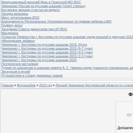
Международный женский День в Галичской МО ВОС
Чемпионат России по русским шашкам (спорт слепых)
Без милых женщин счастья не видать!
Загадка женщины
Мисс читательница-2015
Благодарность Региональных Уполномоченных по правам ребенка ЦФО
Подвигу жить!
Заседание Совета директоров при ЦП ВОС
Масленица
Открытое Первенство г. Костромы по русским шашкам среди юношей и девушек-2015
«Молодецкие забавы»
Чемпионат г. Костромы по русским шашкам-2015. Итоги
Чемпионат г. Костромы по русским шашкам-2015 (6-7 туры)
Чемпионат г. Костромы по русским шашкам-2015 (4-5 туры)
Чемпионат г. Костромы по русским шашкам-2015 (2-3 туры)
Чемпионат г. Костромы по русским шашкам-2015
Поэтическое ристалище
Турнир по шахматам и шашкам памяти А. С. Чижова среди учащихся специальных шк
Экскурсия в музей
Путешествие в страну дорожных знаков
Главная
»
Фотоальбом
»
2015 год
»
Личный Чемпионат Костромской области по сток
Ф
Добавле
8