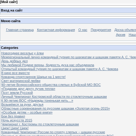
[
Мой сайт
]
Вход на сайт
Меню сайта
Главная страница
Контактная информация
О нас
Предприятия
Доска объявл
Архив
Наш
Categories
Новогоднее веселье у ёлки
Межрегиональный лично-командный турнир по шахматам и шашкам памяти А. С. Чиж
День добрых дел
Мы любимой Родине верны, бодрость духа нас объединила
Открытый командный турнир по шахматам и шашкам памяти А. С. Чижова
В кино все вместе
Команда спортсменов Шарьи на 1 месте!
Свет материнской любви
90–летие Всероссийского общества слепых в Буйской МО ВОС
«Подарим друг другу лучик тепла»
Поэт земли Русской
Личный Чемпионат Костромской области по стоклеточным шашкам
К 90-летию ВОС «Надежды тоненькая нить…»
Возьмёмся за руки, друзья
Областные соревнования по русским шашкам «Золотая осень-2015»
«Особым детям – особые книги»
Бои без правил
Ночь искусств 2015
Чемпионат г. Костромы по стоклеточным шашкам
Цирк! Цирк! Цирк!
Командный Чемпионат России по спорту слепых – шашки русские
Отчетно-выборная конференция в Галичской местной организации ВОС