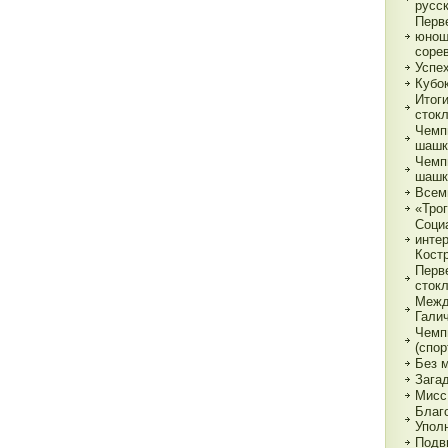
русс
Перв
юнош
соре
Успе
Кубок
Итог
сток
Чемп
шашк
Чемп
шашк
Всем
«Трог
Соци
инте
Кост
Перв
сток
Межд
Гали
Чемп
(спор
Без 
Зага
Мисс
Благ
Упол
Подв