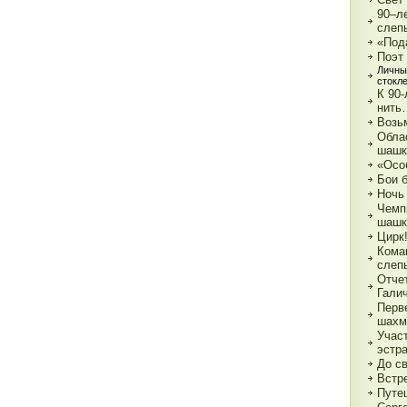
90–л
слеп
«Под
Поэт
Личны
стокл
К 90
нить
Возь
Обла
шашк
«Осо
Бои 
Ночь
Чемп
шашк
Цирк!
Кома
слеп
Отче
Гали
Перв
шахм
Учас
эстр
До с
Встре
Путе