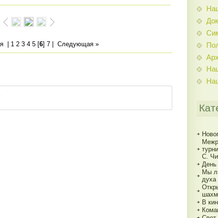
На
До
Си
я
|
1
2
3
4
5
[
6
]
7
|
Следующая »
По
Ар
На
На
Кат
Ново
Межр
турн
С. Ч
День
Мы л
духа
Откр
шахм
В кин
Кома
Свет