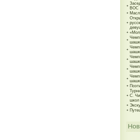
Засе
ВОС
Масл
Откр
русс
деву
«Мол
Чемп
шашк
Чемп
шашка
Чемп
шашка
Чемп
шашка
Чемп
шашк
Поэт
Турн
С. Ч
школ
Экск
Путе
Нов