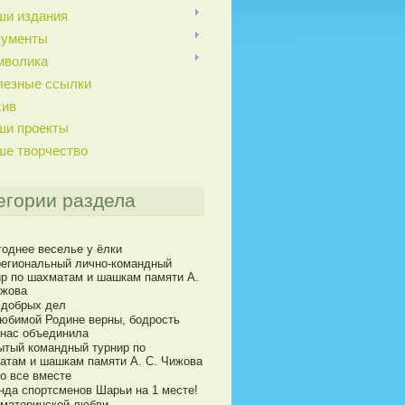
ши издания
кументы
мволика
лезные ссылки
хив
ши проекты
ше творчество
егории раздела
годнее веселье у ёлки
егиональный лично-командный
ир по шахматам и шашкам памяти А.
ижова
 добрых дел
юбимой Родине верны, бодрость
 нас объединила
ытый командный турнир по
атам и шашкам памяти А. С. Чижова
о все вместе
нда спортсменов Шарьи на 1 месте!
 материнской любви