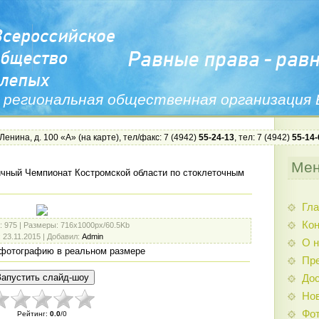
 региональная общественная организация
 Ленина, д. 100 «А» (
на карте
), тел/факс: 7 (4942)
55-24-13
, тел: 7 (4942)
55-14-
Ме
чный Чемпионат Костромской области по стоклеточным
Гла
Ко
: 975 |
Размеры
: 716x1000px/60.5Kb
: 23.11.2015 |
Добавил
:
Admin
О н
фотографию в реальном размере
Пр
Дос
Нов
Фо
Рейтинг
:
0.0
/
0