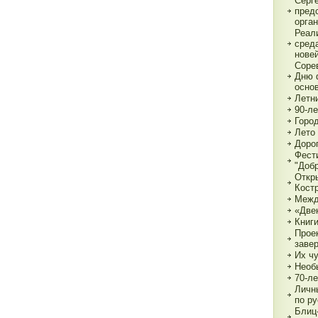
Серг
пред
орга
Реал
сред
нове
Соре
Дню 
основ
Летн
90-л
Город
Лето 
Дорог
Фест
"Доб
Откр
Кост
Межд
«Две
Книги
Прое
заве
Их чу
Необ
70-л
Личн
по р
Блиц-