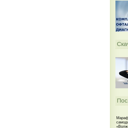
Ска
Пос
Мараф
самодо
«Волжс