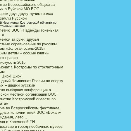
етие Всероссийского общества
ых в Буйской МО ВОС
арим друг другу лучик тепла»
 земли Русской
й Чемпионат Костромской области по
еточным шашкам
-летию ВОС «Надежды тоненькая
…»
мёмся за руки, друзья
стные соревнования по русским
ам «Золотая осень-2015»
бым детям – особые книги»
без правил
 искусств 2015
ионат г. Костромы по стоклеточным
ам
 Цирк! Цирк!
ндный Чемпионат России по спорту
ых – шашки русские
тно-выборная конференция в
чской местной организации ВОС
енство Костромской области по
атам
тие во Всероссийском фестивале
адных исполнителей ВОС «Вокал»
видания, лето…
ча с Кареловой Г.Н.
шествие в город необычных музеев