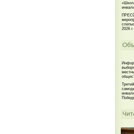
«Школ
инвал
ПРЕСС
меропр
слепы
2026 г.
Объ
Инфор
выбор
местны
общест
Третий
самоде
инвал
Побед
Чит