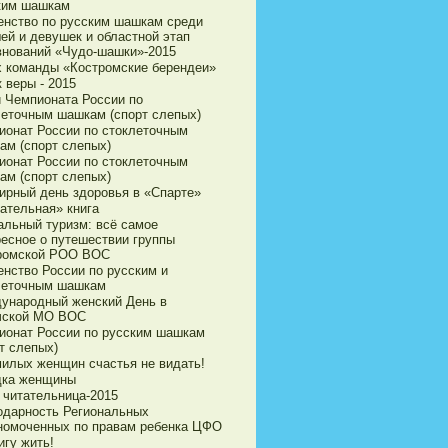
ким шашкам
енство по русским шашкам среди
ей и девушек и областной этап
внований «Чудо-шашки»-2015
х команды «Костромские берендеи»
 веры - 2015
и Чемпионата России по
леточным шашкам (спорт слепых)
ионат России по стоклеточным
ам (спорт слепых)
ионат России по стоклеточным
ам (спорт слепых)
ирный день здоровья в «Спарте»
ательная» книга
альный туризм: всё самое
ресное о путешествии группы
ромской РОО ВОС
енство России по русским и
леточным шашкам
ународный женский День в
чской МО ВОС
ионат России по русским шашкам
т слепых)
милых женщин счастья не видать!
дка женщины
 читательница-2015
одарность Региональных
номоченных по правам ребенка ЦФО
игу жить!