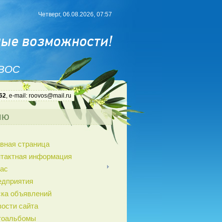
Четверг, 06.08.2026, 07:57
 ВОС
62
, e-mail: roovos@mail.ru
ню
вная страница
нтактная информация
ас
едприятия
ка объявлений
ости сайта
тоальбомы