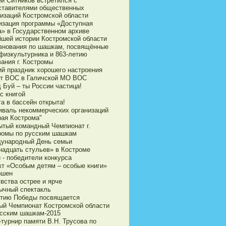
ей Ситников встретился с
ставителями общественных
низаций Костромской области
изация программы «Доступная
а» в Государственном архиве
йшей истории Костромской области
внования по шашкам, посвящённые
физкультурника и 863-летию
ания г. Костромы
ий праздник хорошего настроения
ет ВОС в Галичской МО ВОС
 Буй – ты России частица!
с книгой
а в бассейн открыта!
иваль некоммерческих организаций
рая Кострома"
ытый командный Чемпионат г.
ромы по русским шашкам
ународный День семьи
надцать стульев» в Костроме
 - победители конкурса
кт «Особым детям – особые книги»
ршен
вства острее и ярче
ычный спектакль
етию Победы посвящается
ый Чемпионат Костромской области
усским шашкам-2015
турнир памяти В.Н. Трусова по