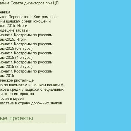
дание Совета директоров при ЦП
еница
ытое Первенство г. Костромы по
ким шашкам среди юношей и
шек-2015. Итоги
одецкие забавы»
ионат г. Костромы по русским
ам-2015. Итоги
ионат г. Костромы по русским
м-2015 (6-7 туры)
ионат г. Костромы по русским
м-2015 (4-5 туры)
ионат г. Костромы по русским
м-2015 (2-3 туры)
ионат г. Костромы по русским
ам-2015
ическое ристалище
ир по шахматам и шашкам памяти А.
ижова среди учащихся специальных
 и школ-интернатов
урсия в музей
шествие в страну дорожных знаков
ые проекты