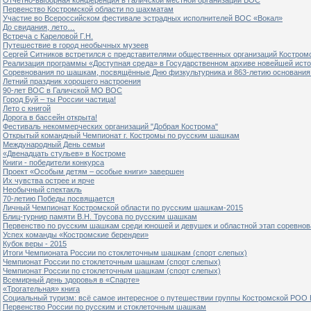
Первенство Костромской области по шахматам
Участие во Всероссийском фестивале эстрадных исполнителей ВОС «Вокал»
До свидания, лето…
Встреча с Кареловой Г.Н.
Путешествие в город необычных музеев
Сергей Ситников встретился с представителями общественных организаций Костром
Реализация программы «Доступная среда» в Государственном архиве новейшей исто
Соревнования по шашкам, посвящённые Дню физкультурника и 863-летию основания 
Летний праздник хорошего настроения
90-лет ВОС в Галичской МО ВОС
Город Буй – ты России частица!
Лето с книгой
Дорога в бассейн открыта!
Фестиваль некоммерческих организаций "Добрая Кострома"
Открытый командный Чемпионат г. Костромы по русским шашкам
Международный День семьи
«Двенадцать стульев» в Костроме
Книги - победители конкурса
Проект «Особым детям – особые книги» завершен
Их чувства острее и ярче
Необычный спектакль
70-летию Победы посвящается
Личный Чемпионат Костромской области по русским шашкам-2015
Блиц-турнир памяти В.Н. Трусова по русским шашкам
Первенство по русским шашкам среди юношей и девушек и областной этап соревно
Успех команды «Костромские берендеи»
Кубок веры - 2015
Итоги Чемпионата России по стоклеточным шашкам (спорт слепых)
Чемпионат России по стоклеточным шашкам (спорт слепых)
Чемпионат России по стоклеточным шашкам (спорт слепых)
Всемирный день здоровья в «Спарте»
«Трогательная» книга
Социальный туризм: всё самое интересное о путешествии группы Костромской РОО
Первенство России по русским и стоклеточным шашкам