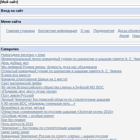
[
Мой сайт
]
Вход на сайт
Меню сайта
Главная страница
Контактная информация
О нас
Предприятия
Доска объявл
Архив
Наш
Categories
Новогоднее веселье у ёлки
Межрегиональный лично-командный турнир по шахматам и шашкам памяти А. С. Чиж
День добрых дел
Мы любимой Родине верны, бодрость духа нас объединила
Открытый командный турнир по шахматам и шашкам памяти А. С. Чижова
В кино все вместе
Команда спортсменов Шарьи на 1 месте!
Свет материнской любви
90–летие Всероссийского общества слепых в Буйской МО ВОС
«Подарим друг другу лучик тепла»
Поэт земли Русской
Личный Чемпионат Костромской области по стоклеточным шашкам
К 90-летию ВОС «Надежды тоненькая нить…»
Возьмёмся за руки, друзья
Областные соревнования по русским шашкам «Золотая осень-2015»
«Особым детям – особые книги»
Бои без правил
Ночь искусств 2015
Чемпионат г. Костромы по стоклеточным шашкам
Цирк! Цирк! Цирк!
Командный Чемпионат России по спорту слепых – шашки русские
Отчетно-выборная конференция в Галичской местной организации ВОС