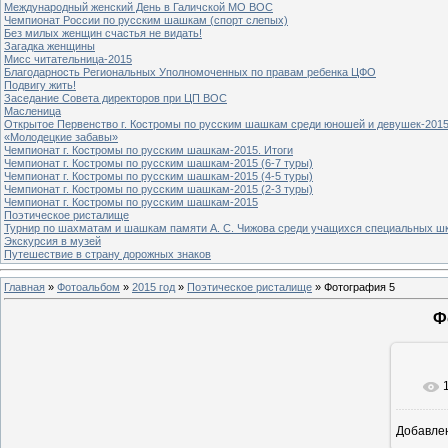
Международный женский День в Галичской МО ВОС
Чемпионат России по русским шашкам (спорт слепых)
Без милых женщин счастья не видать!
Загадка женщины
Мисс читательница-2015
Благодарность Региональных Уполномоченных по правам ребенка ЦФО
Подвигу жить!
Заседание Совета директоров при ЦП ВОС
Масленица
Открытое Первенство г. Костромы по русским шашкам среди юношей и девушек-2015
«Молодецкие забавы»
Чемпионат г. Костромы по русским шашкам-2015. Итоги
Чемпионат г. Костромы по русским шашкам-2015 (6-7 туры)
Чемпионат г. Костромы по русским шашкам-2015 (4-5 туры)
Чемпионат г. Костромы по русским шашкам-2015 (2-3 туры)
Чемпионат г. Костромы по русским шашкам-2015
Поэтическое ристалище
Турнир по шахматам и шашкам памяти А. С. Чижова среди учащихся специальных шк
Экскурсия в музей
Путешествие в страну дорожных знаков
Главная
»
Фотоальбом
»
2015 год
»
Поэтическое ристалище
» Фотография 5
Ф
Добавле
8