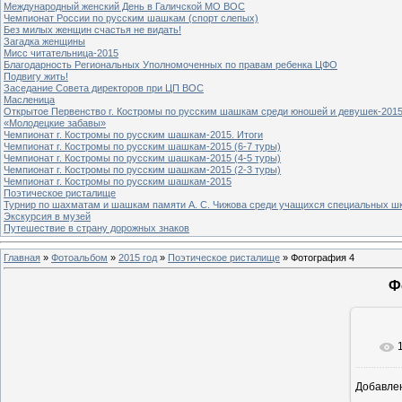
Международный женский День в Галичской МО ВОС
Чемпионат России по русским шашкам (спорт слепых)
Без милых женщин счастья не видать!
Загадка женщины
Мисс читательница-2015
Благодарность Региональных Уполномоченных по правам ребенка ЦФО
Подвигу жить!
Заседание Совета директоров при ЦП ВОС
Масленица
Открытое Первенство г. Костромы по русским шашкам среди юношей и девушек-2015
«Молодецкие забавы»
Чемпионат г. Костромы по русским шашкам-2015. Итоги
Чемпионат г. Костромы по русским шашкам-2015 (6-7 туры)
Чемпионат г. Костромы по русским шашкам-2015 (4-5 туры)
Чемпионат г. Костромы по русским шашкам-2015 (2-3 туры)
Чемпионат г. Костромы по русским шашкам-2015
Поэтическое ристалище
Турнир по шахматам и шашкам памяти А. С. Чижова среди учащихся специальных шк
Экскурсия в музей
Путешествие в страну дорожных знаков
Главная
»
Фотоальбом
»
2015 год
»
Поэтическое ристалище
» Фотография 4
Ф
Добавле
4