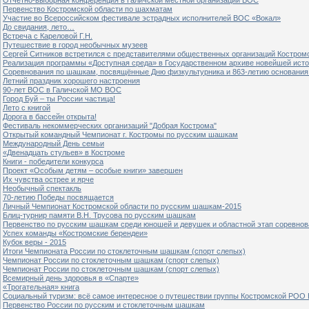
Первенство Костромской области по шахматам
Участие во Всероссийском фестивале эстрадных исполнителей ВОС «Вокал»
До свидания, лето…
Встреча с Кареловой Г.Н.
Путешествие в город необычных музеев
Сергей Ситников встретился с представителями общественных организаций Костром
Реализация программы «Доступная среда» в Государственном архиве новейшей исто
Соревнования по шашкам, посвящённые Дню физкультурника и 863-летию основания 
Летний праздник хорошего настроения
90-лет ВОС в Галичской МО ВОС
Город Буй – ты России частица!
Лето с книгой
Дорога в бассейн открыта!
Фестиваль некоммерческих организаций "Добрая Кострома"
Открытый командный Чемпионат г. Костромы по русским шашкам
Международный День семьи
«Двенадцать стульев» в Костроме
Книги - победители конкурса
Проект «Особым детям – особые книги» завершен
Их чувства острее и ярче
Необычный спектакль
70-летию Победы посвящается
Личный Чемпионат Костромской области по русским шашкам-2015
Блиц-турнир памяти В.Н. Трусова по русским шашкам
Первенство по русским шашкам среди юношей и девушек и областной этап соревно
Успех команды «Костромские берендеи»
Кубок веры - 2015
Итоги Чемпионата России по стоклеточным шашкам (спорт слепых)
Чемпионат России по стоклеточным шашкам (спорт слепых)
Чемпионат России по стоклеточным шашкам (спорт слепых)
Всемирный день здоровья в «Спарте»
«Трогательная» книга
Социальный туризм: всё самое интересное о путешествии группы Костромской РОО
Первенство России по русским и стоклеточным шашкам