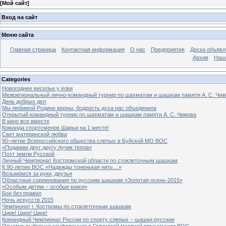
[
Мой сайт
]
Вход на сайт
Меню сайта
Главная страница
Контактная информация
О нас
Предприятия
Доска объявл
Архив
Наш
Categories
Новогоднее веселье у ёлки
Межрегиональный лично-командный турнир по шахматам и шашкам памяти А. С. Чиж
День добрых дел
Мы любимой Родине верны, бодрость духа нас объединила
Открытый командный турнир по шахматам и шашкам памяти А. С. Чижова
В кино все вместе
Команда спортсменов Шарьи на 1 месте!
Свет материнской любви
90–летие Всероссийского общества слепых в Буйской МО ВОС
«Подарим друг другу лучик тепла»
Поэт земли Русской
Личный Чемпионат Костромской области по стоклеточным шашкам
К 90-летию ВОС «Надежды тоненькая нить…»
Возьмёмся за руки, друзья
Областные соревнования по русским шашкам «Золотая осень-2015»
«Особым детям – особые книги»
Бои без правил
Ночь искусств 2015
Чемпионат г. Костромы по стоклеточным шашкам
Цирк! Цирк! Цирк!
Командный Чемпионат России по спорту слепых – шашки русские
Отчетно-выборная конференция в Галичской местной организации ВОС