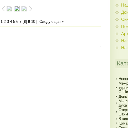
На
До
Си
|
1
2
3
4
5
6
7
[
8
]
9
10
|
Следующая »
По
Ар
На
На
Кат
Ново
Межр
турн
С. Ч
День
Мы л
духа
Откр
шахм
В кин
Кома
Свет