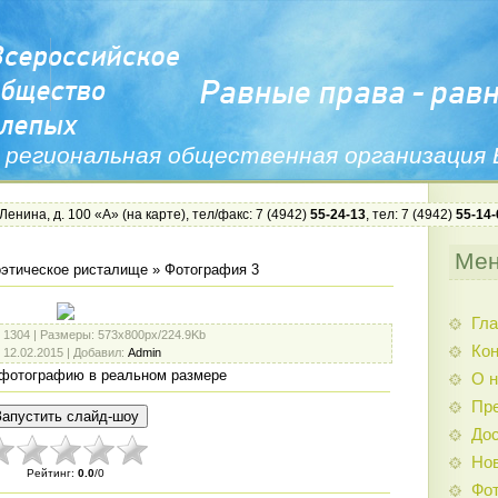
 региональная общественная организация
 Ленина, д. 100 «А» (
на карте
), тел/факс: 7 (4942)
55-24-13
, тел: 7 (4942)
55-14-
Ме
этическое ристалище
» Фотография 3
Гла
: 1304 |
Размеры
: 573x800px/224.9Kb
Ко
: 12.02.2015 |
Добавил
:
Admin
фотографию в реальном размере
О н
Пр
Дос
Нов
Рейтинг
:
0.0
/
0
Фо