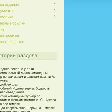
ши издания
кументы
мволика
лезные ссылки
хив
ши проекты
ше творчество
егории раздела
годнее веселье у ёлки
егиональный лично-командный
ир по шахматам и шашкам памяти А.
ижова
 добрых дел
юбимой Родине верны, бодрость
 нас объединила
ытый командный турнир по
атам и шашкам памяти А. С. Чижова
о все вместе
нда спортсменов Шарьи на 1 месте!
 материнской любви