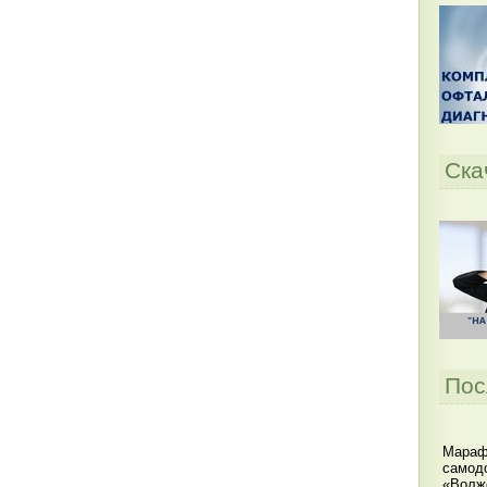
Ска
Пос
Мараф
самодо
«Волжс