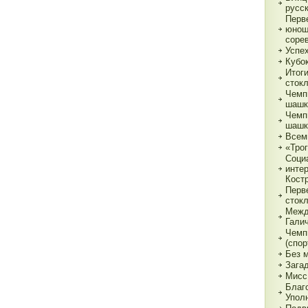
русс
Перв
юнош
соре
Успе
Кубок
Итог
сток
Чемп
шашк
Чемп
шашк
Всем
«Трог
Соци
инте
Кост
Перв
сток
Межд
Гали
Чемп
(спор
Без 
Зага
Мисс
Благ
Упол