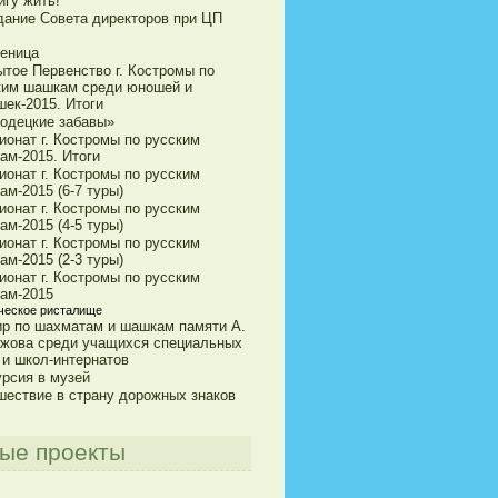
игу жить!
дание Совета директоров при ЦП
еница
ытое Первенство г. Костромы по
ким шашкам среди юношей и
шек-2015. Итоги
одецкие забавы»
ионат г. Костромы по русским
ам-2015. Итоги
ионат г. Костромы по русским
м-2015 (6-7 туры)
ионат г. Костромы по русским
м-2015 (4-5 туры)
ионат г. Костромы по русским
м-2015 (2-3 туры)
ионат г. Костромы по русским
ам-2015
ческое ристалище
ир по шахматам и шашкам памяти А.
ижова среди учащихся специальных
 и школ-интернатов
урсия в музей
шествие в страну дорожных знаков
ые проекты