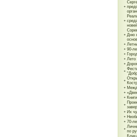
Серг
пред
орга
Реал
сред
нове
Соре
Дню 
основ
Летн
90-л
Город
Лето 
Дорог
Фест
"Доб
Откр
Кост
Межд
«Две
Книги
Прое
заве
Их чу
Необ
70-л
Личн
по р
Блиц-