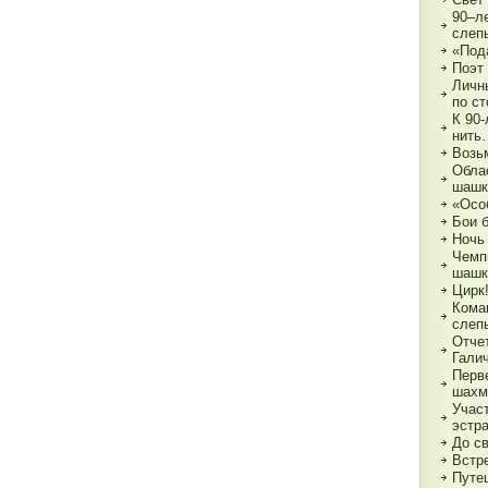
90–л
слеп
«Под
Поэт
Личн
по с
К 90
нить
Возь
Обла
шашк
«Осо
Бои 
Ночь
Чемп
шашк
Цирк!
Кома
слеп
Отче
Гали
Перв
шахм
Учас
эстр
До с
Встре
Путе