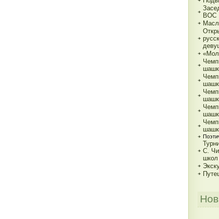
Подв
Засе
ВОС
Масл
Откр
русс
деву
«Мол
Чемп
шашк
Чемп
шашка
Чемп
шашка
Чемп
шашка
Чемп
шашк
Поэти
Турн
С. Ч
школ
Экск
Путе
Нов