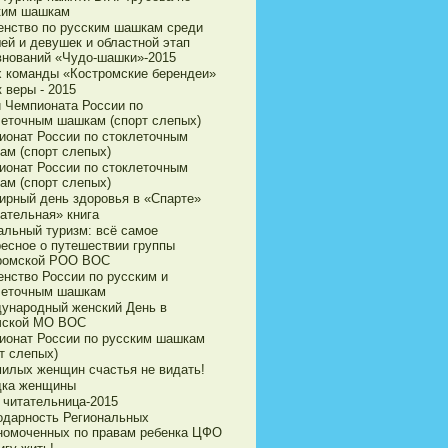
ким шашкам
енство по русским шашкам среди
ей и девушек и областной этап
внований «Чудо-шашки»-2015
х команды «Костромские берендеи»
 веры - 2015
и Чемпионата России по
леточным шашкам (спорт слепых)
ионат России по стоклеточным
ам (спорт слепых)
ионат России по стоклеточным
ам (спорт слепых)
ирный день здоровья в «Спарте»
ательная» книга
альный туризм: всё самое
ресное о путешествии группы
ромской РОО ВОС
енство России по русским и
леточным шашкам
ународный женский День в
чской МО ВОС
ионат России по русским шашкам
т слепых)
милых женщин счастья не видать!
дка женщины
 читательница-2015
одарность Региональных
номоченных по правам ребенка ЦФО