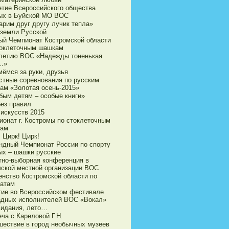
етие Всероссийского общества
ых в Буйской МО ВОС
арим друг другу лучик тепла»
 земли Русской
ый Чемпионат Костромской области
токлеточным шашкам
-летию ВОС «Надежды тоненькая
…»
мёмся за руки, друзья
стные соревнования по русским
ам «Золотая осень-2015»
бым детям – особые книги»
без правил
 искусств 2015
ионат г. Костромы по стоклеточным
ам
 Цирк! Цирк!
ндный Чемпионат России по спорту
ых – шашки русские
тно-выборная конференция в
чской местной организации ВОС
енство Костромской области по
атам
тие во Всероссийском фестивале
адных исполнителей ВОС «Вокал»
видания, лето…
ча с Кареловой Г.Н.
шествие в город необычных музеев