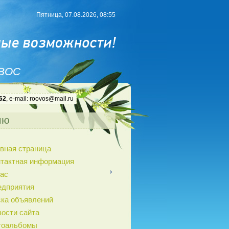
Пятница, 07.08.2026, 08:55
 ВОС
62
, e-mail: roovos@mail.ru
ню
вная страница
нтактная информация
ас
едприятия
ка объявлений
ости сайта
тоальбомы