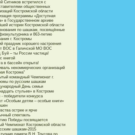
ей Ситников встретился с
ставителями общественных
низаций Костромской области
изация программы «Доступная
а» в Государственном архиве
йшей истории Костромской области
внования по шашкам, посвящённые
физкультурника и 863-летию
ания г. Костромы
ий праздник хорошего настроения
ет ВОС в Галичской МО ВОС
 Буй – ты России частица!
с книгой
а в бассейн открыта!
иваль некоммерческих организаций
рая Кострома"
ытый командный Чемпионат г.
ромы по русским шашкам
ународный День семьи
надцать стульев» в Костроме
 - победители конкурса
кт «Особым детям – особые книги»
ршен
вства острее и ярче
ычный спектакль
етию Победы посвящается
ый Чемпионат Костромской области
усским шашкам-2015
турнир памяти В.Н. Трусова по