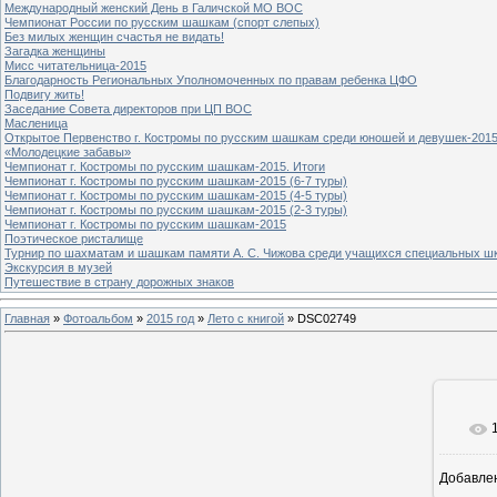
Международный женский День в Галичской МО ВОС
Чемпионат России по русским шашкам (спорт слепых)
Без милых женщин счастья не видать!
Загадка женщины
Мисс читательница-2015
Благодарность Региональных Уполномоченных по правам ребенка ЦФО
Подвигу жить!
Заседание Совета директоров при ЦП ВОС
Масленица
Открытое Первенство г. Костромы по русским шашкам среди юношей и девушек-2015
«Молодецкие забавы»
Чемпионат г. Костромы по русским шашкам-2015. Итоги
Чемпионат г. Костромы по русским шашкам-2015 (6-7 туры)
Чемпионат г. Костромы по русским шашкам-2015 (4-5 туры)
Чемпионат г. Костромы по русским шашкам-2015 (2-3 туры)
Чемпионат г. Костромы по русским шашкам-2015
Поэтическое ристалище
Турнир по шахматам и шашкам памяти А. С. Чижова среди учащихся специальных шк
Экскурсия в музей
Путешествие в страну дорожных знаков
Главная
»
Фотоальбом
»
2015 год
»
Лето с книгой
» DSC02749
Добавле
8