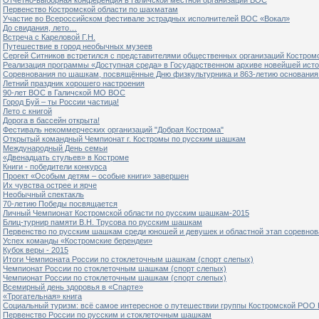
Первенство Костромской области по шахматам
Участие во Всероссийском фестивале эстрадных исполнителей ВОС «Вокал»
До свидания, лето…
Встреча с Кареловой Г.Н.
Путешествие в город необычных музеев
Сергей Ситников встретился с представителями общественных организаций Костром
Реализация программы «Доступная среда» в Государственном архиве новейшей исто
Соревнования по шашкам, посвящённые Дню физкультурника и 863-летию основания 
Летний праздник хорошего настроения
90-лет ВОС в Галичской МО ВОС
Город Буй – ты России частица!
Лето с книгой
Дорога в бассейн открыта!
Фестиваль некоммерческих организаций "Добрая Кострома"
Открытый командный Чемпионат г. Костромы по русским шашкам
Международный День семьи
«Двенадцать стульев» в Костроме
Книги - победители конкурса
Проект «Особым детям – особые книги» завершен
Их чувства острее и ярче
Необычный спектакль
70-летию Победы посвящается
Личный Чемпионат Костромской области по русским шашкам-2015
Блиц-турнир памяти В.Н. Трусова по русским шашкам
Первенство по русским шашкам среди юношей и девушек и областной этап соревно
Успех команды «Костромские берендеи»
Кубок веры - 2015
Итоги Чемпионата России по стоклеточным шашкам (спорт слепых)
Чемпионат России по стоклеточным шашкам (спорт слепых)
Чемпионат России по стоклеточным шашкам (спорт слепых)
Всемирный день здоровья в «Спарте»
«Трогательная» книга
Социальный туризм: всё самое интересное о путешествии группы Костромской РОО
Первенство России по русским и стоклеточным шашкам