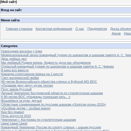
[
Мой сайт
]
Вход на сайт
Меню сайта
Главная страница
Контактная информация
О нас
Предприятия
Доска объявл
Архив
Наш
Categories
Новогоднее веселье у ёлки
Межрегиональный лично-командный турнир по шахматам и шашкам памяти А. С. Чиж
День добрых дел
Мы любимой Родине верны, бодрость духа нас объединила
Открытый командный турнир по шахматам и шашкам памяти А. С. Чижова
В кино все вместе
Команда спортсменов Шарьи на 1 месте!
Свет материнской любви
90–летие Всероссийского общества слепых в Буйской МО ВОС
«Подарим друг другу лучик тепла»
Поэт земли Русской
Личный Чемпионат Костромской области по стоклеточным шашкам
К 90-летию ВОС «Надежды тоненькая нить…»
Возьмёмся за руки, друзья
Областные соревнования по русским шашкам «Золотая осень-2015»
«Особым детям – особые книги»
Бои без правил
Ночь искусств 2015
Чемпионат г. Костромы по стоклеточным шашкам
Цирк! Цирк! Цирк!
Командный Чемпионат России по спорту слепых – шашки русские
Отчетно-выборная конференция в Галичской местной организации ВОС