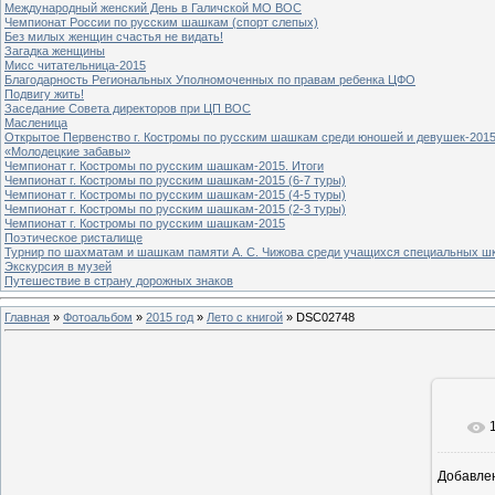
Международный женский День в Галичской МО ВОС
Чемпионат России по русским шашкам (спорт слепых)
Без милых женщин счастья не видать!
Загадка женщины
Мисс читательница-2015
Благодарность Региональных Уполномоченных по правам ребенка ЦФО
Подвигу жить!
Заседание Совета директоров при ЦП ВОС
Масленица
Открытое Первенство г. Костромы по русским шашкам среди юношей и девушек-2015
«Молодецкие забавы»
Чемпионат г. Костромы по русским шашкам-2015. Итоги
Чемпионат г. Костромы по русским шашкам-2015 (6-7 туры)
Чемпионат г. Костромы по русским шашкам-2015 (4-5 туры)
Чемпионат г. Костромы по русским шашкам-2015 (2-3 туры)
Чемпионат г. Костромы по русским шашкам-2015
Поэтическое ристалище
Турнир по шахматам и шашкам памяти А. С. Чижова среди учащихся специальных шк
Экскурсия в музей
Путешествие в страну дорожных знаков
Главная
»
Фотоальбом
»
2015 год
»
Лето с книгой
» DSC02748
Добавле
8