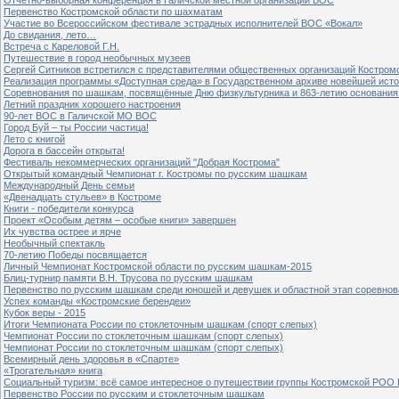
Первенство Костромской области по шахматам
Участие во Всероссийском фестивале эстрадных исполнителей ВОС «Вокал»
До свидания, лето…
Встреча с Кареловой Г.Н.
Путешествие в город необычных музеев
Сергей Ситников встретился с представителями общественных организаций Костром
Реализация программы «Доступная среда» в Государственном архиве новейшей исто
Соревнования по шашкам, посвящённые Дню физкультурника и 863-летию основания 
Летний праздник хорошего настроения
90-лет ВОС в Галичской МО ВОС
Город Буй – ты России частица!
Лето с книгой
Дорога в бассейн открыта!
Фестиваль некоммерческих организаций "Добрая Кострома"
Открытый командный Чемпионат г. Костромы по русским шашкам
Международный День семьи
«Двенадцать стульев» в Костроме
Книги - победители конкурса
Проект «Особым детям – особые книги» завершен
Их чувства острее и ярче
Необычный спектакль
70-летию Победы посвящается
Личный Чемпионат Костромской области по русским шашкам-2015
Блиц-турнир памяти В.Н. Трусова по русским шашкам
Первенство по русским шашкам среди юношей и девушек и областной этап соревно
Успех команды «Костромские берендеи»
Кубок веры - 2015
Итоги Чемпионата России по стоклеточным шашкам (спорт слепых)
Чемпионат России по стоклеточным шашкам (спорт слепых)
Чемпионат России по стоклеточным шашкам (спорт слепых)
Всемирный день здоровья в «Спарте»
«Трогательная» книга
Социальный туризм: всё самое интересное о путешествии группы Костромской РОО
Первенство России по русским и стоклеточным шашкам