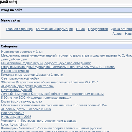
[
Мой сайт
]
Вход на сайт
Меню сайта
Главная страница
Контактная информация
О нас
Предприятия
Доска объявл
Архив
Наш
Categories
Новогоднее веселье у ёлки
Межрегиональный лично-командный турнир по шахматам и шашкам памяти А. С. Чиж
День добрых дел
Мы любимой Родине верны, бодрость духа нас объединила
Открытый командный турнир по шахматам и шашкам памяти А. С. Чижова
В кино все вместе
Команда спортсменов Шарьи на 1 месте!
Свет материнской любви
90–летие Всероссийского общества слепых в Буйской МО ВОС
«Подарим друг другу лучик тепла»
Поэт земли Русской
Личный Чемпионат Костромской области по стоклеточным шашкам
К 90-летию ВОС «Надежды тоненькая нить…»
Возьмёмся за руки, друзья
Областные соревнования по русским шашкам «Золотая осень-2015»
«Особым детям – особые книги»
Бои без правил
Ночь искусств 2015
Чемпионат г. Костромы по стоклеточным шашкам
Цирк! Цирк! Цирк!
Командный Чемпионат России по спорту слепых – шашки русские
Отчетно-выборная конференция в Галичской местной организации ВОС