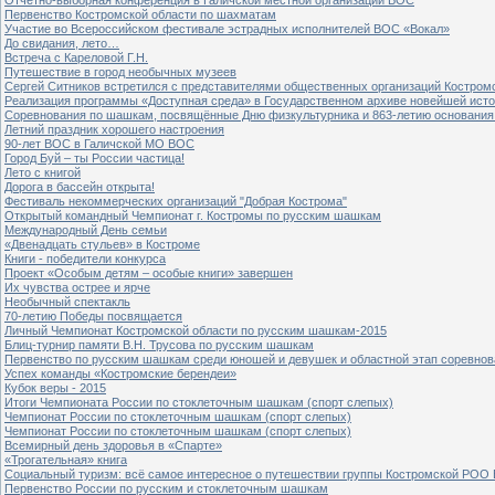
Первенство Костромской области по шахматам
Участие во Всероссийском фестивале эстрадных исполнителей ВОС «Вокал»
До свидания, лето…
Встреча с Кареловой Г.Н.
Путешествие в город необычных музеев
Сергей Ситников встретился с представителями общественных организаций Костром
Реализация программы «Доступная среда» в Государственном архиве новейшей исто
Соревнования по шашкам, посвящённые Дню физкультурника и 863-летию основания 
Летний праздник хорошего настроения
90-лет ВОС в Галичской МО ВОС
Город Буй – ты России частица!
Лето с книгой
Дорога в бассейн открыта!
Фестиваль некоммерческих организаций "Добрая Кострома"
Открытый командный Чемпионат г. Костромы по русским шашкам
Международный День семьи
«Двенадцать стульев» в Костроме
Книги - победители конкурса
Проект «Особым детям – особые книги» завершен
Их чувства острее и ярче
Необычный спектакль
70-летию Победы посвящается
Личный Чемпионат Костромской области по русским шашкам-2015
Блиц-турнир памяти В.Н. Трусова по русским шашкам
Первенство по русским шашкам среди юношей и девушек и областной этап соревно
Успех команды «Костромские берендеи»
Кубок веры - 2015
Итоги Чемпионата России по стоклеточным шашкам (спорт слепых)
Чемпионат России по стоклеточным шашкам (спорт слепых)
Чемпионат России по стоклеточным шашкам (спорт слепых)
Всемирный день здоровья в «Спарте»
«Трогательная» книга
Социальный туризм: всё самое интересное о путешествии группы Костромской РОО
Первенство России по русским и стоклеточным шашкам