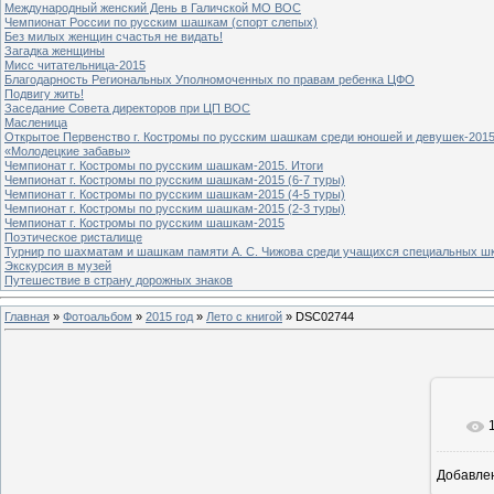
Международный женский День в Галичской МО ВОС
Чемпионат России по русским шашкам (спорт слепых)
Без милых женщин счастья не видать!
Загадка женщины
Мисс читательница-2015
Благодарность Региональных Уполномоченных по правам ребенка ЦФО
Подвигу жить!
Заседание Совета директоров при ЦП ВОС
Масленица
Открытое Первенство г. Костромы по русским шашкам среди юношей и девушек-2015
«Молодецкие забавы»
Чемпионат г. Костромы по русским шашкам-2015. Итоги
Чемпионат г. Костромы по русским шашкам-2015 (6-7 туры)
Чемпионат г. Костромы по русским шашкам-2015 (4-5 туры)
Чемпионат г. Костромы по русским шашкам-2015 (2-3 туры)
Чемпионат г. Костромы по русским шашкам-2015
Поэтическое ристалище
Турнир по шахматам и шашкам памяти А. С. Чижова среди учащихся специальных шк
Экскурсия в музей
Путешествие в страну дорожных знаков
Главная
»
Фотоальбом
»
2015 год
»
Лето с книгой
» DSC02744
Добавле
8