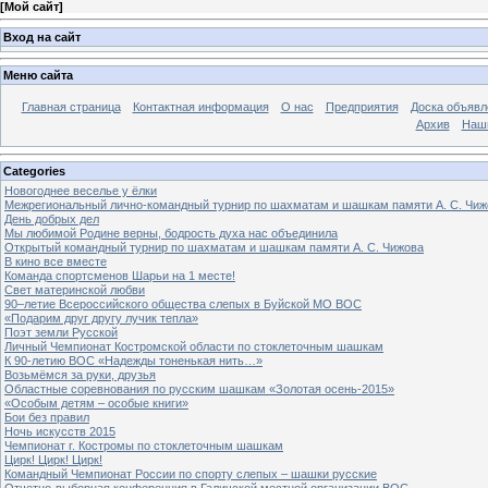
[
Мой сайт
]
Вход на сайт
Меню сайта
Главная страница
Контактная информация
О нас
Предприятия
Доска объявл
Архив
Наш
Categories
Новогоднее веселье у ёлки
Межрегиональный лично-командный турнир по шахматам и шашкам памяти А. С. Чиж
День добрых дел
Мы любимой Родине верны, бодрость духа нас объединила
Открытый командный турнир по шахматам и шашкам памяти А. С. Чижова
В кино все вместе
Команда спортсменов Шарьи на 1 месте!
Свет материнской любви
90–летие Всероссийского общества слепых в Буйской МО ВОС
«Подарим друг другу лучик тепла»
Поэт земли Русской
Личный Чемпионат Костромской области по стоклеточным шашкам
К 90-летию ВОС «Надежды тоненькая нить…»
Возьмёмся за руки, друзья
Областные соревнования по русским шашкам «Золотая осень-2015»
«Особым детям – особые книги»
Бои без правил
Ночь искусств 2015
Чемпионат г. Костромы по стоклеточным шашкам
Цирк! Цирк! Цирк!
Командный Чемпионат России по спорту слепых – шашки русские
Отчетно-выборная конференция в Галичской местной организации ВОС