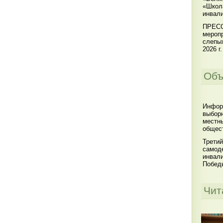
«Школ
инвал
ПРЕСС
меропр
слепы
2026 г.
Объ
Инфор
выбор
местны
общест
Третий
самоде
инвал
Побед
Чит