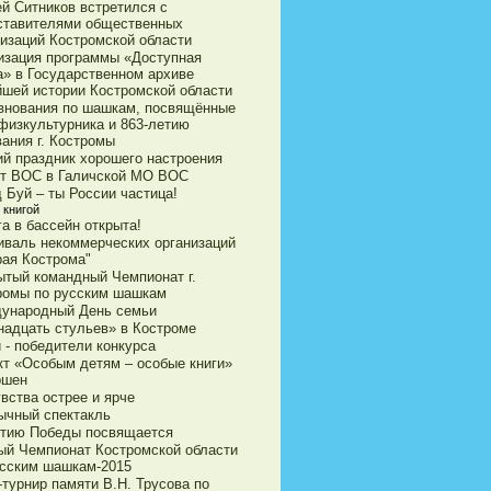
ей Ситников встретился с
ставителями общественных
низаций Костромской области
изация программы «Доступная
а» в Государственном архиве
йшей истории Костромской области
внования по шашкам, посвящённые
физкультурника и 863-летию
ания г. Костромы
ий праздник хорошего настроения
ет ВОС в Галичской МО ВОС
 Буй – ты России частица!
 книгой
а в бассейн открыта!
иваль некоммерческих организаций
рая Кострома"
ытый командный Чемпионат г.
ромы по русским шашкам
ународный День семьи
надцать стульев» в Костроме
 - победители конкурса
кт «Особым детям – особые книги»
ршен
вства острее и ярче
ычный спектакль
етию Победы посвящается
ый Чемпионат Костромской области
усским шашкам-2015
турнир памяти В.Н. Трусова по