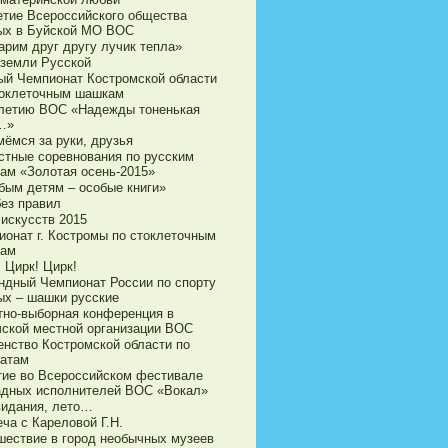
етие Всероссийского общества
ых в Буйской МО ВОС
арим друг другу лучик тепла»
 земли Русской
ый Чемпионат Костромской области
токлеточным шашкам
-летию ВОС «Надежды тоненькая
…»
мёмся за руки, друзья
стные соревнования по русским
ам «Золотая осень-2015»
бым детям – особые книги»
без правил
 искусств 2015
ионат г. Костромы по стоклеточным
ам
 Цирк! Цирк!
ндный Чемпионат России по спорту
ых – шашки русские
тно-выборная конференция в
чской местной организации ВОС
енство Костромской области по
атам
тие во Всероссийском фестивале
адных исполнителей ВОС «Вокал»
видания, лето…
ча с Кареловой Г.Н.
шествие в город необычных музеев