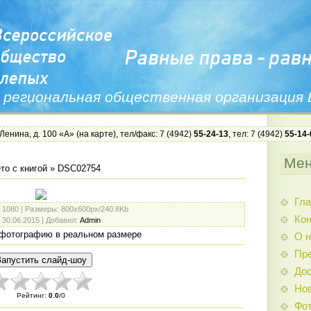
 региональная общественная организация
 Ленина, д. 100 «А» (
на карте
), тел/факс: 7 (4942)
55-24-13
, тел: 7 (4942)
55-14-
Ме
то с книгой
» DSC02754
Гла
: 1080 |
Размеры
: 800x600px/240.8Kb
Ко
: 30.06.2015 |
Добавил
:
Admin
фотографию в реальном размере
О н
Пр
Дос
Нов
Рейтинг
:
0.0
/
0
Фо