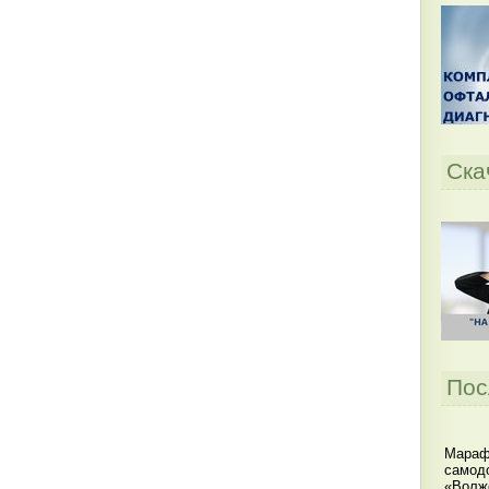
Ска
Пос
Мараф
самодо
«Волжс