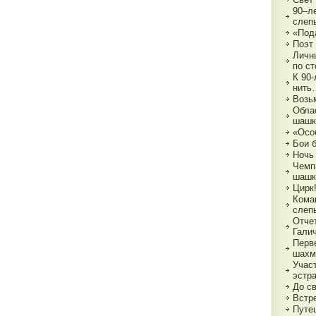
90–л
слеп
«Под
Поэт
Личн
по с
К 90
нить
Возь
Обла
шашк
«Осо
Бои 
Ночь
Чемп
шашк
Цирк!
Кома
слеп
Отче
Гали
Перв
шахм
Учас
эстр
До с
Встре
Путе