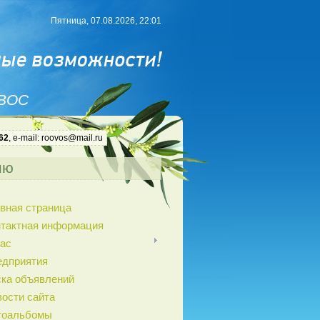
Пятница, 07.08.2026, 22:01
 ВОС
62
, e-mail: roovos@mail.ru
ню
вная страница
нтактная информация
ас
едприятия
ка объявлений
ости сайта
тоальбомы