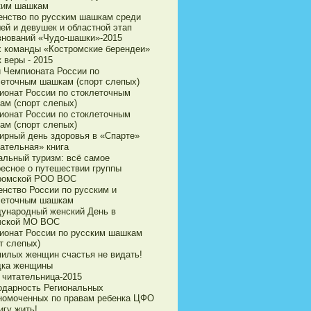
ким шашкам
енство по русским шашкам среди
ей и девушек и областной этап
внований «Чудо-шашки»-2015
х команды «Костромские берендеи»
 веры - 2015
и Чемпионата России по
леточным шашкам (спорт слепых)
ионат России по стоклеточным
ам (спорт слепых)
ионат России по стоклеточным
ам (спорт слепых)
ирный день здоровья в «Спарте»
ательная» книга
альный туризм: всё самое
ресное о путешествии группы
ромской РОО ВОС
енство России по русским и
леточным шашкам
ународный женский День в
чской МО ВОС
ионат России по русским шашкам
т слепых)
милых женщин счастья не видать!
дка женщины
 читательница-2015
одарность Региональных
номоченных по правам ребенка ЦФО
игу жить!