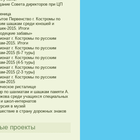
дание Совета директоров при ЦП
еница
ытое Первенство г. Костромы по
ким шашкам среди юношей и
шек-2015. Итоги
одецкие забавы»
ионат г. Костромы по русским
ам-2015. Итоги
ионат г. Костромы по русским
м-2015 (6-7 туры)
ионат г. Костромы по русским
м-2015 (4-5 туры)
ионат г. Костромы по русским
м-2015 (2-3 туры)
ионат г. Костромы по русским
ам-2015
ическое ристалище
ир по шахматам и шашкам памяти А.
ижова среди учащихся специальных
 и школ-интернатов
урсия в музей
шествие в страну дорожных знаков
ые проекты