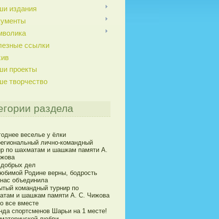
ши издания
кументы
мволика
лезные ссылки
хив
ши проекты
ше творчество
егории раздела
годнее веселье у ёлки
егиональный лично-командный
ир по шахматам и шашкам памяти А.
ижова
 добрых дел
юбимой Родине верны, бодрость
 нас объединила
ытый командный турнир по
атам и шашкам памяти А. С. Чижова
о все вместе
нда спортсменов Шарьи на 1 месте!
 материнской любви