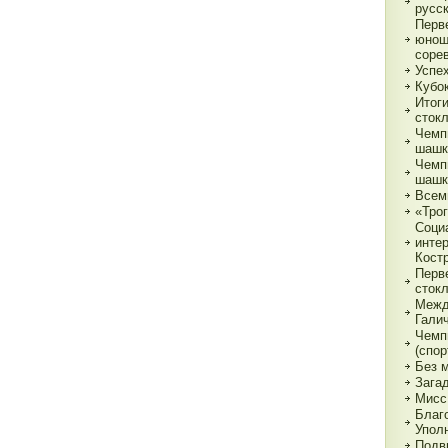
русс
Перв
юнош
соре
Успе
Кубок
Итог
сток
Чемп
шашк
Чемп
шашк
Всем
«Трог
Соци
инте
Кост
Перв
сток
Межд
Гали
Чемп
(спор
Без 
Зага
Мисс
Благ
Упол
Подв