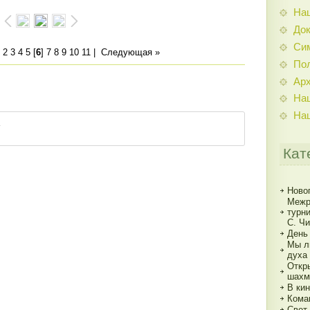
На
До
Си
2
3
4
5
[
6
]
7
8
9
10
11
|
Следующая »
По
Ар
На
На
Кат
Ново
Межр
турн
С. Ч
День
Мы л
духа
Откр
шахм
В кин
Кома
Свет