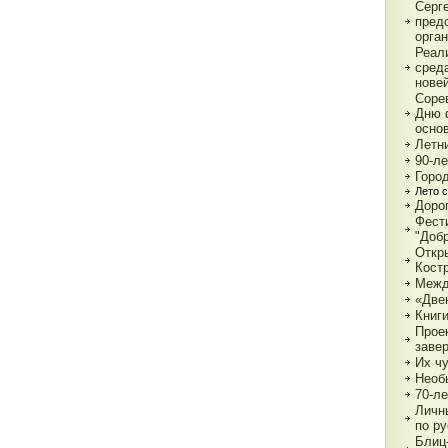
Серг
пред
орга
Реал
сред
нове
Соре
Дню 
основ
Летн
90-л
Город
Лето с
Дорог
Фест
"Доб
Откр
Кост
Межд
«Две
Книги
Прое
заве
Их чу
Необ
70-л
Личн
по р
Блиц-