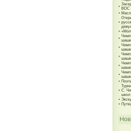
Засе
ВОС
Масл
Откр
русс
деву
«Мол
Чемп
шашк
Чемп
шашка
Чемп
шашка
Чемп
шашка
Чемп
шашк
Поэт
Турн
С. Ч
школ
Экск
Путе
Нов