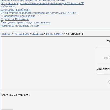
Встреча с представителями организации инвалидов "Контакты-М"
Кубок веры
Спектакль "Бабий бунт"
27-ая отчетно-выборная конференция Костромской РО ВОС
I Параспартакиада в Кадые
С днем св. Валентина!
Ежегодный турнир по русским шашкам
Чемпионат по лыжным гонкам
Главная
»
Фотоальбом
»
2011 год
»
Вечер памяти
» Фотография 6
Ф
Добавле
Всего комментариев
:
1