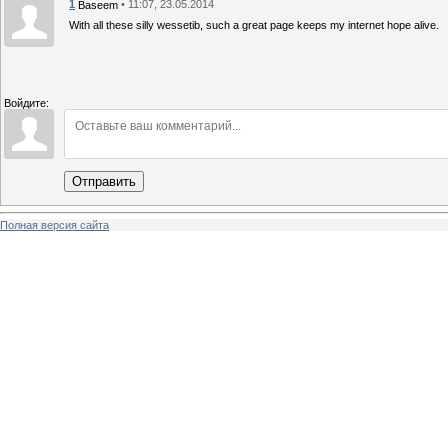
1
• 11:07, 23.05.2014
Baseem
With all these silly wessetib, such a great page keeps my internet hope alive.
Войдите:
Отправить
Полная версия сайта