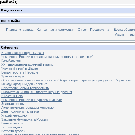
[
Мой сайт
]
Вход на сайт
Меню сайта
Главная страница
Контактная информация
О нас
Предприятия
Доска объявл
Архив
Наш
Categories
Ивановские посиделки 2011
Чемпионат России по велосипедному спорту (тандем-трек)
Калейдоскоп
XXII шахматно-шашечный турнир
"Круглый стол" в Шарье
Белая трость в Нерехте
Зрячее сердце
О реализации социального проекта «Skype-стирает границы и разрушает барьеры»
Международный день слепых
Навстречу новым технологиям
Библиотека, книга, я – вместе верные друзья!
В гости в Нею
Чемпионат России по русским шашкам
Золотая осень
Люди пожилые, сердцем молодые
День пожилого человека
Угадай мелодию!
Закрытие Чемпионата России
Вечер памяти
Летний отдых
Встреча друзей
Первая Параспартакиада по летним видам спорта