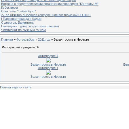
Встреча с представителями организации инвалидов "Контакты-М"
Кубок веры
Спектакль "Бабий бунт"
27-ая отчетно-выборная конференция Костромской РО ВОС
I Параспартакиада в Кадые
С днем св. Валентина!
Ежегодный турнир по русским шашкам
Чемпионат по лыжным гонкам
Главная
»
Фотоальбом
»
2011 год
» Белая трость в Нерехте
Фотографий в разделе
:
4
Фотография 4
Белая трость в Нерехте
Бел
Фотография 1
Белая трость в Нерехте
Полная версия сайта