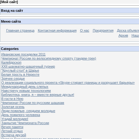
[
Мой сайт
]
Вход на сайт
Меню сайта
Главная страница
Контактная информация
О нас
Предприятия
Доска объявл
Архив
Наш
Categories
Ивановские посиделки 2011
Чемпионат России по велосипедному спорту (тандем-трек)
Калейдоскоп
XXII шахматно-шашечный турнир
"Круглый стол" в Шарье
Белая трость в Нерехте
Зрячее сердце
О реализации социального проекта «Skype-стирает границы и разрушает барьеры»
Международный день слепых
Навстречу новым технологиям
Библиотека, книга, я – вместе верные друзья!
В гости в Нею
Чемпионат России по русским шашкам
Золотая осень
Люди пожилые, сердцем молодые
День пожилого человека
Угадай мелодию!
Закрытие Чемпионата России
Вечер памяти
Летний отдых
Встреча друзей
Первая Параспартакиада по летним видам спорта