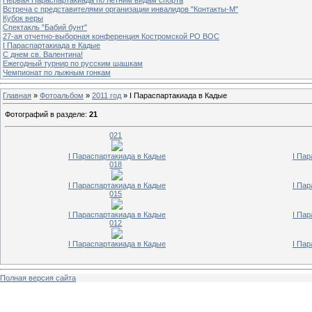
Встреча с представителями организации инвалидов "Контакты-М"
Кубок веры
Спектакль "Бабий бунт"
27-ая отчетно-выборная конференция Костромской РО ВОС
I Параспартакиада в Кадые
С днем св. Валентина!
Ежегодный турнир по русским шашкам
Чемпионат по лыжным гонкам
Главная
»
Фотоальбом
»
2011 год
» I Параспартакиада в Кадые
Фотографий в разделе
:
21
021
I Параспартакиада в Кадые
I Пар
018
I Параспартакиада в Кадые
I Пар
015
I Параспартакиада в Кадые
I Пар
012
I Параспартакиада в Кадые
I Пар
Полная версия сайта