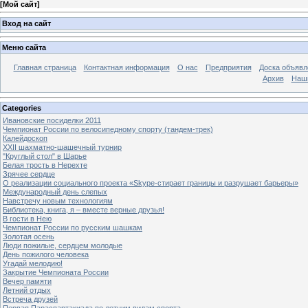
[
Мой сайт
]
Вход на сайт
Меню сайта
Главная страница
Контактная информация
О нас
Предприятия
Доска объявл
Архив
Наш
Categories
Ивановские посиделки 2011
Чемпионат России по велосипедному спорту (тандем-трек)
Калейдоскоп
XXII шахматно-шашечный турнир
"Круглый стол" в Шарье
Белая трость в Нерехте
Зрячее сердце
О реализации социального проекта «Skype-стирает границы и разрушает барьеры»
Международный день слепых
Навстречу новым технологиям
Библиотека, книга, я – вместе верные друзья!
В гости в Нею
Чемпионат России по русским шашкам
Золотая осень
Люди пожилые, сердцем молодые
День пожилого человека
Угадай мелодию!
Закрытие Чемпионата России
Вечер памяти
Летний отдых
Встреча друзей
Первая Параспартакиада по летним видам спорта