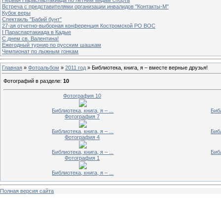
Встреча с представителями организации инвалидов "Контакты-М"
Кубок веры
Спектакль "Бабий бунт"
27-ая отчетно-выборная конференция Костромской РО ВОС
I Параспартакиада в Кадые
С днем св. Валентина!
Ежегодный турнир по русским шашкам
Чемпионат по лыжным гонкам
Главная
»
Фотоальбом
»
2011 год
» Библиотека, книга, я – вместе верные друзья!
Фотографий в разделе
:
10
Фотография 10
Библиотека, книга, я – ...
Библ
Фотография 7
Библиотека, книга, я – ...
Библ
Фотография 4
Библиотека, книга, я – ...
Библ
Фотография 1
Библиотека, книга, я – ...
Полная версия сайта