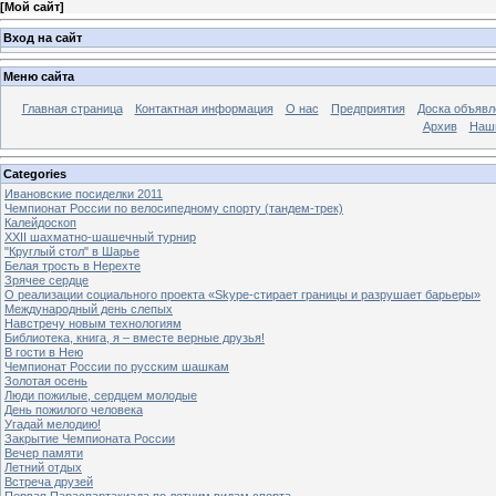
[
Мой сайт
]
Вход на сайт
Меню сайта
Главная страница
Контактная информация
О нас
Предприятия
Доска объявл
Архив
Наш
Categories
Ивановские посиделки 2011
Чемпионат России по велосипедному спорту (тандем-трек)
Калейдоскоп
XXII шахматно-шашечный турнир
"Круглый стол" в Шарье
Белая трость в Нерехте
Зрячее сердце
О реализации социального проекта «Skype-стирает границы и разрушает барьеры»
Международный день слепых
Навстречу новым технологиям
Библиотека, книга, я – вместе верные друзья!
В гости в Нею
Чемпионат России по русским шашкам
Золотая осень
Люди пожилые, сердцем молодые
День пожилого человека
Угадай мелодию!
Закрытие Чемпионата России
Вечер памяти
Летний отдых
Встреча друзей
Первая Параспартакиада по летним видам спорта