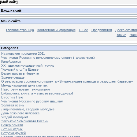
[
Мой сайт
]
Вход на сайт
Меню сайта
Главная страница
Контактная информация
О нас
Предприятия
Доска объявл
Архив
Наш
Categories
Ивановские посиделки 2011
Чемпионат России по велосипедному спорту (тандем-трек)
Калейдоскоп
XXII шахматно-шашечный турнир
"Круглый стол" в Шарье
Белая трость в Нерехте
Зрячее сердце
О реализации социального проекта «Skype-стирает границы и разрушает барьеры»
Международный день слепых
Навстречу новым технологиям
Библиотека, книга, я – вместе верные друзья!
В гости в Нею
Чемпионат России по русским шашкам
Золотая осень
Люди пожилые, сердцем молодые
День пожилого человека
Угадай мелодию!
Закрытие Чемпионата России
Вечер памяти
Летний отдых
Встреча друзей
Первая Параспартакиада по летним видам спорта