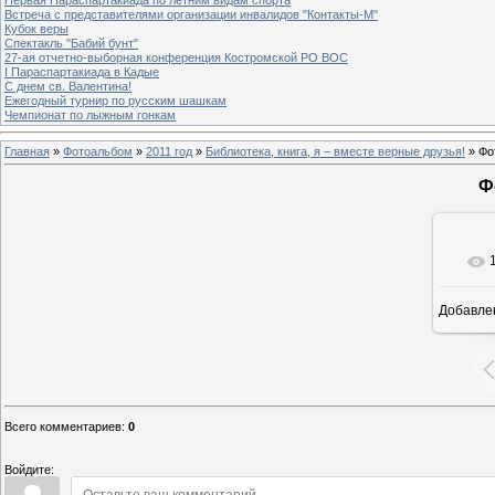
Встреча с представителями организации инвалидов "Контакты-М"
Кубок веры
Спектакль "Бабий бунт"
27-ая отчетно-выборная конференция Костромской РО ВОС
I Параспартакиада в Кадые
С днем св. Валентина!
Ежегодный турнир по русским шашкам
Чемпионат по лыжным гонкам
Главная
»
Фотоальбом
»
2011 год
»
Библиотека, книга, я – вместе верные друзья!
» Фо
Ф
Добавле
Всего комментариев
:
0
Войдите: