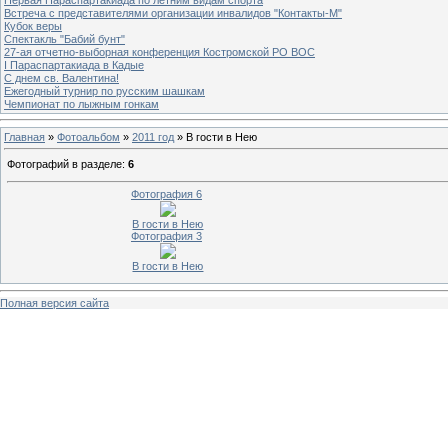
Встреча с представителями организации инвалидов "Контакты-М"
Кубок веры
Спектакль "Бабий бунт"
27-ая отчетно-выборная конференция Костромской РО ВОС
I Параспартакиада в Кадые
С днем св. Валентина!
Ежегодный турнир по русским шашкам
Чемпионат по лыжным гонкам
Главная
»
Фотоальбом
»
2011 год
» В гости в Нею
Фотографий в разделе
:
6
Фотография 6
В гости в Нею
Фотография 3
В гости в Нею
Полная версия сайта