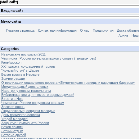
[
Мой сайт
]
Вход на сайт
Меню сайта
Главная страница
Контактная информация
О нас
Предприятия
Доска объявл
Архив
Наш
Categories
Ивановские посиделки 2011
Чемпионат России по велосипедному спорту (тандем-трек)
Калейдоскоп
XXII шахматно-шашечный турнир
"Круглый стол" в Шарье
Белая трость в Нерехте
Зрячее сердце
О реализации социального проекта «Skype-стирает границы и разрушает барьеры»
Международный день слепых
Навстречу новым технологиям
Библиотека, книга, я – вместе верные друзья!
В гости в Нею
Чемпионат России по русским шашкам
Золотая осень
Люди пожилые, сердцем молодые
День пожилого человека
Угадай мелодию!
Закрытие Чемпионата России
Вечер памяти
Летний отдых
Встреча друзей
Первая Параспартакиада по летним видам спорта