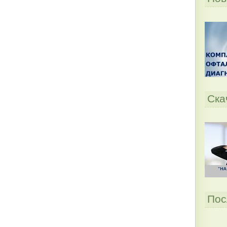
Ска
Пос