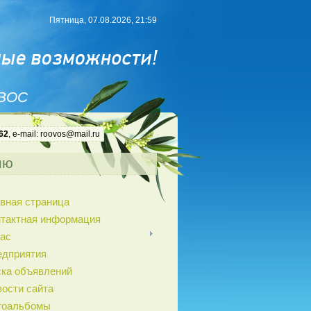
Пятница, 07.08.2026, 21:59
 ВОС
62
, e-mail: roovos@mail.ru
ню
вная страница
нтактная информация
ас
едприятия
ка объявлений
ости сайта
тоальбомы