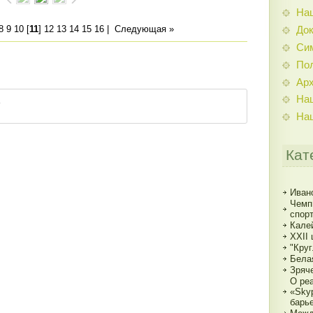
На
8
9
10
[
11
]
12
13
14
15
16
|
Следующая »
До
Си
По
Ар
На
На
Кат
Иван
Чемп
спорт
Кале
XXII
"Кру
Бела
Зряч
О ре
«Sky
барь