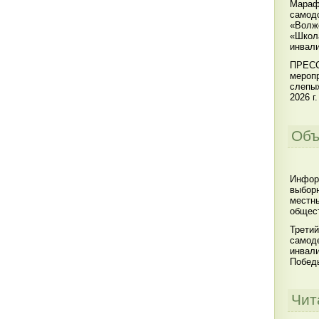
Мараф
самодо
«Волжс
«Школ
инвал
ПРЕСС
меропр
слепы
2026 г.
Объ
Инфор
выбор
местны
общест
Третий
самоде
инвал
Побед
Чит