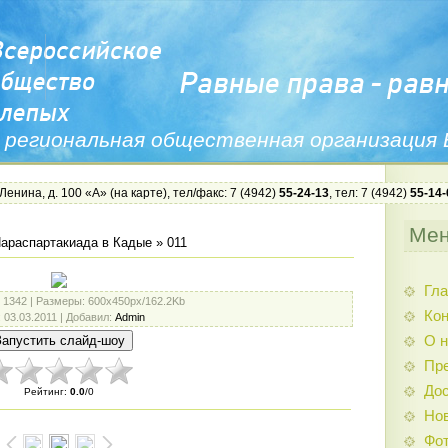
 региональная общественная организация
 Ленина, д. 100 «А» (
на карте
), тел/факс: 7 (4942)
55-24-13
, тел: 7 (4942)
55-14-
Ме
Параспартакиада в Кадые
» 011
Гла
: 1342 |
Размеры
: 600x450px/162.2Kb
Ко
: 03.03.2011 |
Добавил
:
Admin
О н
Пр
Дос
Рейтинг
:
0.0
/
0
Нов
Фо