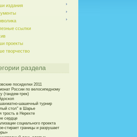
ши издания
кументы
мволика
лезные ссылки
хив
ши проекты
ше творчество
егории раздела
овские посиделки 2011
ионат России по велосипедному
у (тандем-трек)
йдоскоп
 шахматно-шашечный турнир
глый стол" в Шарье
я трость в Нерехте
ее сердце
ализации социального проекта
pe-стирает границы и разрушает
еры»