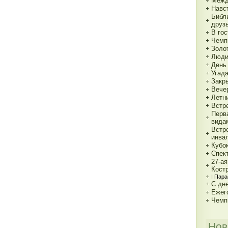
Межд
Навс
Библи
друзь
В го
Чемп
Золо
Люди
День
Угад
Закр
Вече
Летн
Встр
Перв
вида
Встр
инва
Кубо
Спект
27-а
Кост
I Пар
С дн
Ежег
Чемп
Нов