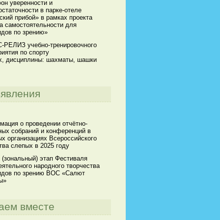
он уверенности и
статочности в парке-отеле
кий прибой» в рамках проекта
а самостоятельности для
идов по зрению»
-РЕЛИЗ учебно-тренировочного
иятия по спорту
х, дисциплины: шахматы, шашки
явления
мация о проведении отчётно-
ных собраний и конференций в
х организациях Всероссийского
ва слепых в 2025 году
 (зональный) этап Фестиваля
ятельного народного творчества
идов по зрению ВОС «Салют
ы»
аем вместе