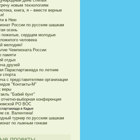
ународный день слепых
тречу новым технологиям
отека, книга, я – вместе верные
я!
сти в Нею
ионат России по русским шашкам
тая осень
 пожилые, сердцем молодые
 пожилого человека
ай мелодию!
ытие Чемпионата России
р памяти
ий отдых
еча друзей
ая Параспартакиада по летним
м спорта
еча с представителями организации
лидов "Контакты-М"
к веры
акль "Бабий бунт"
я отчетно-выборная конференция
ромской РО ВОС
аспартакиада в Кадые
ем св. Валентина!
одный турнир по русским шашкам
ионат по лыжным гонкам
ые проекты