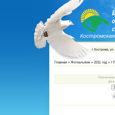
Костромская
г. Кострома, ул.
Главная
»
Фотоальбом
»
2011 год
»
I 
Просмотров
Дата