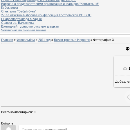
Встреча с представителями организации инвалидов "Контакты-М"
Кубок веры
Спектакль "Бабий бунт"
27-ая отчетно-выборная конференция Костромской РО ВОС
I Параспартакиада в Кадые
С днем св. Валентина!
Ежегодный турнир по русским шашкам
Чемпионат по лыжным гонкам
Главная
»
Фотоальбом
»
2011 год
»
Белая трость в Нерехте
» Фотография 3
Ф
Добавле
Всего комментариев
:
0
Войдите: