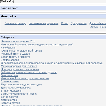
[
Мой сайт
]
Вход на сайт
Меню сайта
Главная страница
Контактная информация
О нас
Предприятия
Доска объявл
Архив
Наш
Categories
Ивановские посиделки 2011
Чемпионат России по велосипедному спорту (тандем-трек)
Калейдоскоп
XXII шахматно-шашечный турнир
"Круглый стол" в Шарье
Белая трость в Нерехте
Зрячее сердце
О реализации социального проекта «Skype-стирает границы и разрушает барьеры»
Международный день слепых
Навстречу новым технологиям
Библиотека, книга, я – вместе верные друзья!
В гости в Нею
Чемпионат России по русским шашкам
Золотая осень
Люди пожилые, сердцем молодые
День пожилого человека
Угадай мелодию!
Закрытие Чемпионата России
Вечер памяти
Летний отдых
Встреча друзей
Первая Параспартакиада по летним видам спорта