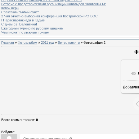
Встреча с представителями организации инвалидов "Контакты-М"
Кубок веры
Спектакль "Бабий бунт"
27-ая отчетно-выборная конференция Костромской РО ВОС
I Параспартакиада в Кадые
С днем св. Валентина!
Ежегодный турнир по русским шашкам
Чемпионат по лыжным гонкам
Главная
»
Фотоальбом
»
2011 год
»
Вечер памяти
» Фотография 2
Ф
Добавле
Всего комментариев
:
0
Войдите: