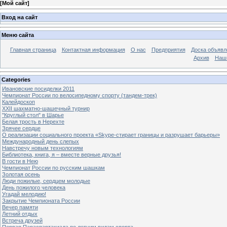
[
Мой сайт
]
Вход на сайт
Меню сайта
Главная страница
Контактная информация
О нас
Предприятия
Доска объявл
Архив
Наш
Categories
Ивановские посиделки 2011
Чемпионат России по велосипедному спорту (тандем-трек)
Калейдоскоп
XXII шахматно-шашечный турнир
"Круглый стол" в Шарье
Белая трость в Нерехте
Зрячее сердце
О реализации социального проекта «Skype-стирает границы и разрушает барьеры»
Международный день слепых
Навстречу новым технологиям
Библиотека, книга, я – вместе верные друзья!
В гости в Нею
Чемпионат России по русским шашкам
Золотая осень
Люди пожилые, сердцем молодые
День пожилого человека
Угадай мелодию!
Закрытие Чемпионата России
Вечер памяти
Летний отдых
Встреча друзей
Первая Параспартакиада по летним видам спорта