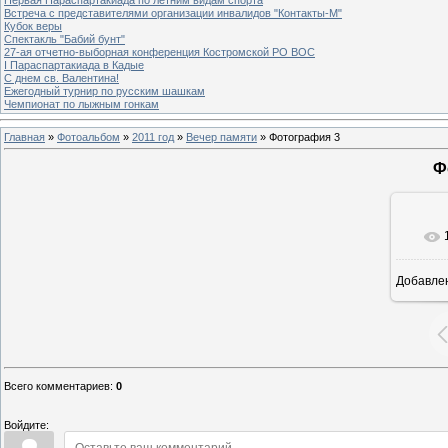
Встреча с представителями организации инвалидов "Контакты-М"
Кубок веры
Спектакль "Бабий бунт"
27-ая отчетно-выборная конференция Костромской РО ВОС
I Параспартакиада в Кадые
С днем св. Валентина!
Ежегодный турнир по русским шашкам
Чемпионат по лыжным гонкам
Главная
»
Фотоальбом
»
2011 год
»
Вечер памяти
» Фотография 3
Ф
Добавле
Всего комментариев
:
0
Войдите: