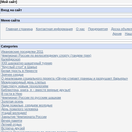
[
Мой сайт
]
Вход на сайт
Меню сайта
Главная страница
Контактная информация
О нас
Предприятия
Доска объявл
Архив
Наш
Categories
Ивановские посиделки 2011
Чемпионат России по велосипедному спорту (тандем-трек)
Калейдоскоп
XXII шахматно-шашечный турнир
"Круглый стол" в Шарье
Белая трость в Нерехте
Зрячее сердце
О реализации социального проекта «Skype-стирает границы и разрушает барьеры»
Международный день слепых
Навстречу новым технологиям
Библиотека, книга, я – вместе верные друзья!
В гости в Нею
Чемпионат России по русским шашкам
Золотая осень
Люди пожилые, сердцем молодые
День пожилого человека
Угадай мелодию!
Закрытие Чемпионата России
Вечер памяти
Летний отдых
Встреча друзей
Первая Параспартакиада по летним видам спорта